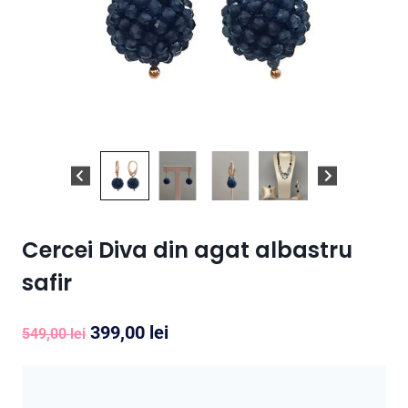
Cercei Diva din agat albastru
safir
Prețul
Prețul
399,00
lei
549,00
lei
inițial
curent
a
este: