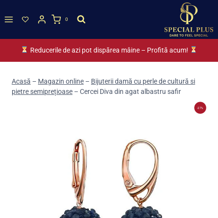
Skip
to
0
content
Reducerile de azi pot dispărea mâine – Profită acum!
Acasă
–
Magazin online
–
Bijuterii damă cu perle de cultură si
pietre semiprețioase
–
Cercei Diva din agat albastru safir
-27%