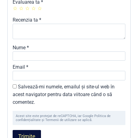
Evaluarea ta
*
Recenzia ta
*
Nume
*
Email
*
Salvează-mi numele, emailul și site-ul web în
acest navigator pentru data viitoare când o să
comentez.
Acest site este protejat de reCAPTCHA, iar Google Politica de
confidențialitate și Termenii de utilizare se aplică.