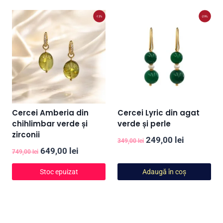
-13%
-29%
Cercei Amberia din
Cercei Lyric din agat
chihlimbar verde și
verde și perle
zirconii
Prețul
Prețul
249,00
lei
349,00
lei
Prețul
Prețul
649,00
lei
inițial
curent
749,00
lei
inițial
curent
a
este:
Stoc epuizat
Adaugă în coș
a
este:
fost:
249,00 lei
fost:
649,00 lei.
349,00 lei.
749,00 lei.