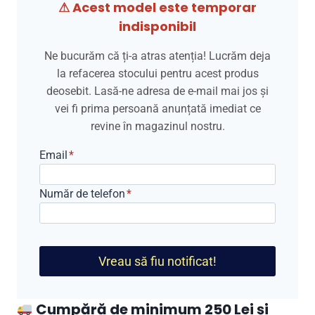
⚠ Acest model este temporar
fost:
399,00 lei.
indisponibil
549,00 lei.
Ne bucurăm că ți-a atras atenția! Lucrăm deja
la refacerea stocului pentru acest produs
deosebit. Lasă-ne adresa de e-mail mai jos și
vei fi prima persoană anunțată imediat ce
revine în magazinul nostru.
Email
*
Număr de telefon
*
Vreau să fiu notificat!
Cumpără de minimum 250 Lei și