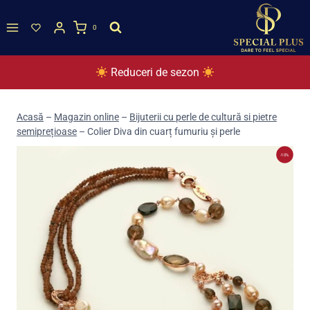
Skip
to
0
content
Reduceri de sezon
Acasă
–
Magazin online
–
Bijuterii cu perle de cultură si pietre
semiprețioase
–
Colier Diva din cuarț fumuriu și perle
-10%