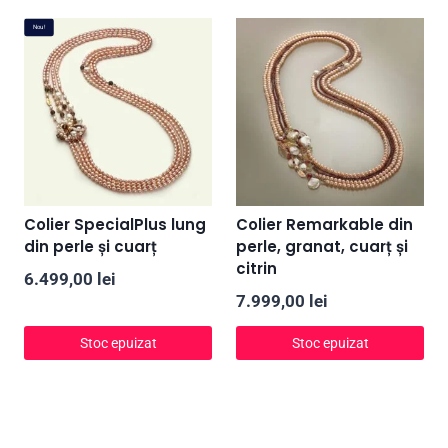
Nou!
Colier SpecialPlus lung
Colier Remarkable din
din perle și cuarț
perle, granat, cuarț și
citrin
6.499,00
lei
7.999,00
lei
Stoc epuizat
Stoc epuizat