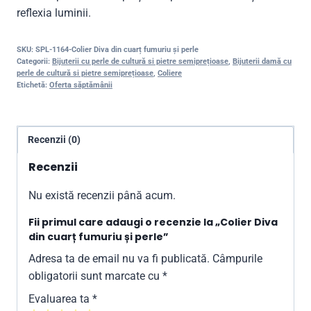
reflexia luminii.
SKU:
SPL-1164-Colier Diva din cuarț fumuriu și perle
Categorii:
Bijuterii cu perle de cultură si pietre semiprețioase
,
Bijuterii damă cu
perle de cultură si pietre semiprețioase
,
Coliere
Etichetă:
Oferta săptămânii
Recenzii (0)
Recenzii
Nu există recenzii până acum.
Fii primul care adaugi o recenzie la „Colier Diva
din cuarț fumuriu și perle”
Adresa ta de email nu va fi publicată.
Câmpurile
obligatorii sunt marcate cu
*
Evaluarea ta
*