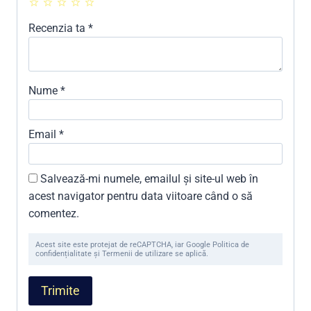
Recenzia ta
*
Nume
*
Email
*
Salvează-mi numele, emailul și site-ul web în
acest navigator pentru data viitoare când o să
comentez.
Acest site este protejat de reCAPTCHA, iar Google Politica de
confidențialitate și Termenii de utilizare se aplică.