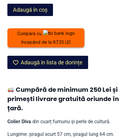
fost:
1.799,00 lei.
Cantitate
Adaugă în coș
1.999,00 lei.
Colier
Diva
din
Cumpără cu
cuarț
începând de la 67.33 LEI
fumuriu
și
perle
Adaugă în lista de dorințe
Cumpără de minimum 250 Lei și
primești livrare gratuită oriunde în
țară.
Colier Diva
din cuarț fumuriu și perle de cultură.
Lungime: șiragul scurt 57 cm, șiragul lung 64 cm
.