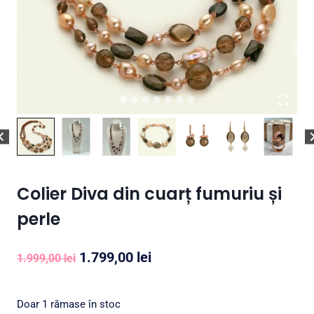
Colier Diva din cuarț fumuriu și
perle
Prețul
Prețul
1.799,00
lei
1.999,00
lei
inițial
curent
a
este:
Doar 1 rămase în stoc