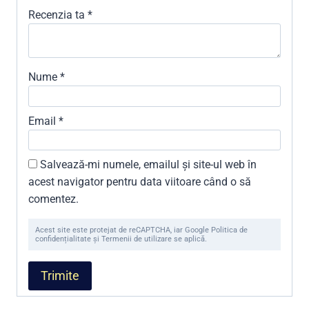
Recenzia ta
*
Nume
*
Email
*
Salvează-mi numele, emailul și site-ul web în
acest navigator pentru data viitoare când o să
comentez.
Acest site este protejat de reCAPTCHA, iar Google Politica de
confidențialitate și Termenii de utilizare se aplică.