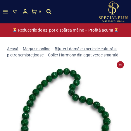
Skip
to
0
content
Reducerile de azi pot dispărea mâine – Profită acum!
Acasă
–
Magazin online
–
Bijuterii damă cu perle de cultură si
pietre semiprețioase
–
Colier Harmony din agat verde smarald
-27%