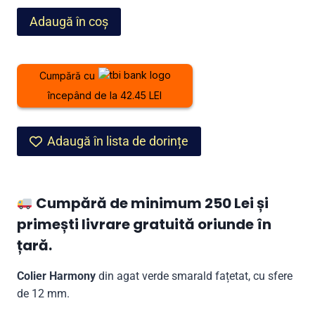
fost:
1.099,00 lei.
Cantitate
Adaugă în coș
1.499,00 lei.
Colier
Harmony
din
Cumpără cu
agat
începând de la 42.45 LEI
verde
smarald
Adaugă în lista de dorințe
Cumpără de minimum 250 Lei și
primești livrare gratuită oriunde în
țară.
Colier Harmony
din agat verde smarald fațetat, cu sfere
de 12 mm.