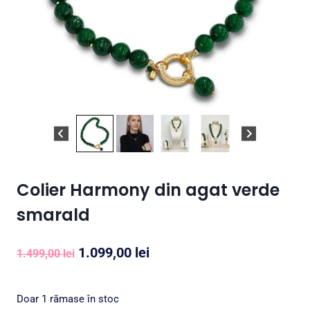
Colier Harmony din agat verde
smarald
Prețul
Prețul
1.099,00
lei
1.499,00
lei
inițial
curent
a
este:
Doar 1 rămase în stoc