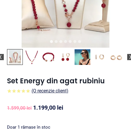
Set Energy din agat rubiniu
(O recenzie client)
5.00
5
1
din
pe
baza a
Prețul
Prețul
1.199,00
lei
evaluare a
1.599,00
lei
clientului
inițial
curent
a
este:
Doar 1 rămase în stoc