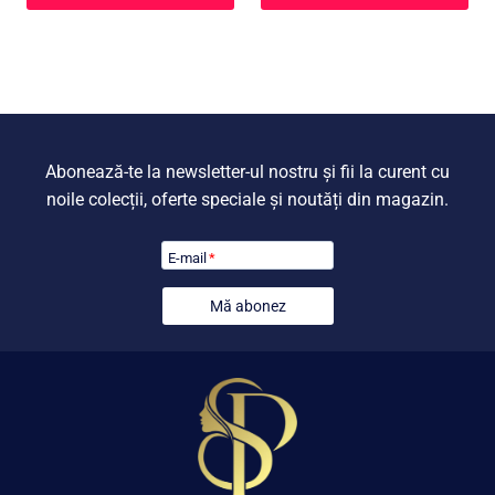
a
este:
a
este:
fost:
1.399,00 lei.
fost:
1.399,0
1.847,00 lei.
1.847,00 lei.
Abonează-te la newsletter-ul nostru și fii la curent cu
noile colecții, oferte speciale și noutăți din magazin.
E-mail
*
Mă abonez