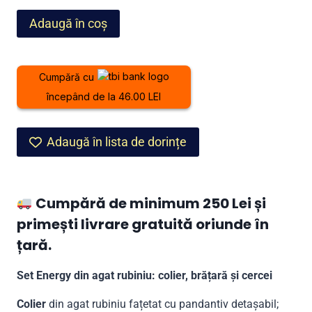
fost:
1.199,00 lei.
Cantitate
Adaugă în coș
1.599,00 lei.
Set
Energy
din
Cumpără cu
agat
începând de la 46.00 LEI
rubiniu
Adaugă în lista de dorințe
Cumpără de minimum 250 Lei și
primești livrare gratuită oriunde în
țară.
Set Energy din agat rubiniu: colier, brățară și cercei
Colier
din agat rubiniu fațetat cu pandantiv detașabil;