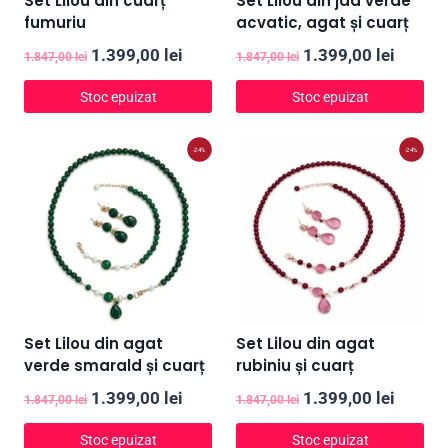
Set Lilou din cuarț
Set Lilou din jad verde
fumuriu
acvatic, agat și cuarț
Prețul
Prețul
Prețul
Prețul
1.399,00
lei
1.399,00
lei
1.847,00
lei
1.847,00
lei
inițial
curent
inițial
curent
Stoc epuizat
Stoc epuizat
a
este:
a
este:
fost:
1.399,00 lei.
fost:
1.399,0
-24%
-24%
1.847,00 lei.
1.847,00 lei.
Set Lilou din agat
Set Lilou din agat
verde smarald și cuarț
rubiniu și cuarț
Prețul
Prețul
Prețul
Prețul
1.399,00
lei
1.399,00
lei
1.847,00
lei
1.847,00
lei
inițial
curent
inițial
curent
Stoc epuizat
Stoc epuizat