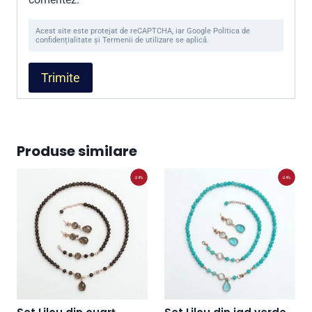
Acest site este protejat de reCAPTCHA, iar Google Politica de
confidențialitate și Termenii de utilizare se aplică.
Produse similare
-24%
-24%