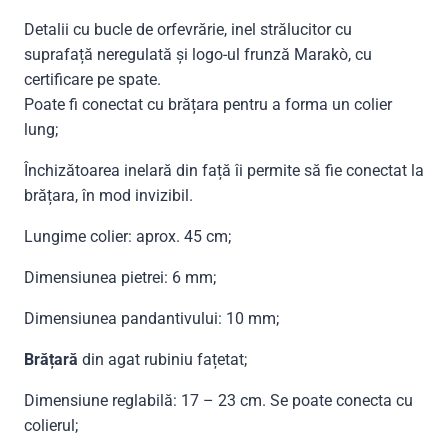
Detalii cu bucle de orfevrărie, inel strălucitor cu
suprafață neregulată și logo-ul frunză Marakò, cu
certificare pe spate.
Poate fi conectat cu brățara pentru a forma un colier
lung;
Închizătoarea inelară din față îi permite să fie conectat la
brățara, în mod invizibil.
Lungime colier: aprox. 45 cm;
Dimensiunea pietrei: 6 mm;
Dimensiunea pandantivului: 10 mm;
Brățară
din agat rubiniu fațetat;
Dimensiune reglabilă: 17 – 23 cm. Se poate conecta cu
colierul;