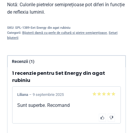
Notă: Culorile pietrelor semiprețioase pot diferi în funcție
de reflexia luminii.
SKU:
SPL-1389-Set Energy din agat rubiniu
Categorii:
Bijuterii damă cu perle de cultură si pietre semiprețioase
,
Seturi
bijuterii
Recenzii (1)
1 recenzie pentru
Set Energy din agat
rubiniu
Liliana
–
9 septembrie 2025
5
din 5
Sunt superbe. Recomand