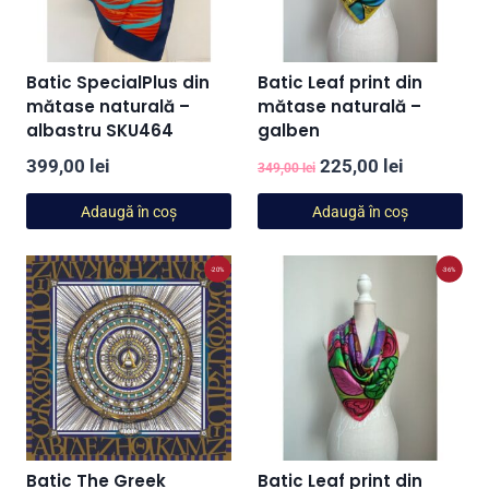
Batic SpecialPlus din
Batic Leaf print din
mătase naturală –
mătase naturală –
albastru SKU464
galben
Prețul
Prețul
399,00
lei
225,00
lei
349,00
lei
inițial
curent
Adaugă în coș
Adaugă în coș
a
este:
fost:
225,00 lei
-20%
-36%
349,00 lei.
Batic The Greek
Batic Leaf print din