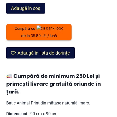
Cantitate
Adaugă în coș
Batic
Animal
Print
Cumpără cu
din
de la 38.89 LEI / lună
mătase
naturală,
maro
Adaugă în lista de dorințe
Cumpără de minimum 250 Lei și
primești livrare gratuită oriunde în
țară.
Batic Animal Print din mătase naturală, maro.
Dimensiuni
: 90 cm x 90 cm