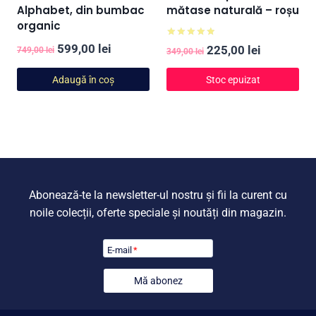
Alphabet, din bumbac
mătase naturală – roșu
organic
Evaluat la
Prețul
Prețul
599,00
lei
Prețul
Prețul
225,00
lei
749,00
lei
349,00
lei
5.00
din 5
inițial
curent
inițial
curent
Adaugă în coș
Stoc epuizat
a
este:
a
este:
fost:
599,00 lei.
fost:
225,00 lei
749,00 lei.
349,00 lei.
Abonează-te la newsletter-ul nostru și fii la curent cu
noile colecții, oferte speciale și noutăți din magazin.
E-mail
*
Mă abonez