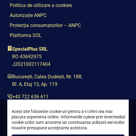
Politica de utilizare a cookies
Autorizație ANPC
Protecția consumatorilor – ANPC
Platforma SOL
SpecialPlus SRL
RO 43692975
J2021002117404
București, Calea Dudești, Nr. 188,
Bl. A, Etaj 15, Ap. 119
+40 722 636 611
contact@special-plus.ro
Acest site foloseste cookie-uri pentru a-ti oferi cea mai
placuta experienta online. Informatiile culese prin intermediul
cookie-urilor sunt anonime iar continuarea utilizarii serviciilor
noastre presupune acceptarea acestora.