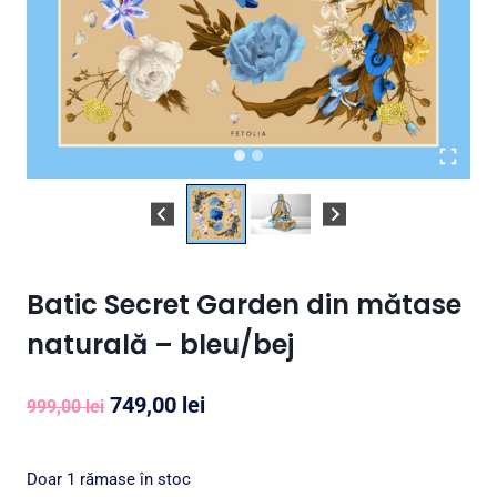
Batic Secret Garden din mătase
naturală – bleu/bej
Prețul
Prețul
749,00
lei
999,00
lei
inițial
curent
a
este:
Doar 1 rămase în stoc