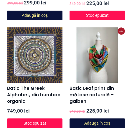
Evaluat la
Prețul
Prețul
299,00
lei
Prețul
Prețul
225,00
lei
399,00
lei
349,00
lei
5.00
din 5
inițial
curent
inițial
curent
Adaugă în coș
Stoc epuizat
a
este:
a
este:
fost:
299,00 lei.
fost:
225,00 lei
-36%
399,00 lei.
349,00 lei.
Batic The Greek
Batic Leaf print din
Alphabet, din bumbac
mătase naturală –
organic
galben
Prețul
Prețul
749,00
lei
225,00
lei
349,00
lei
inițial
curent
Stoc epuizat
Adaugă în coș
a
este: