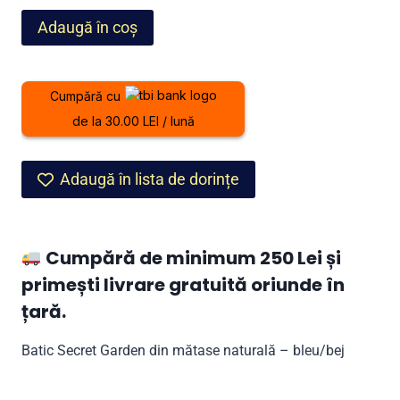
fost:
749,00 lei.
Cantitate
Adaugă în coș
999,00 lei.
Batic
Secret
Garden
Cumpără cu
din
de la 30.00 LEI / lună
mătase
naturală
–
Adaugă în lista de dorințe
bleu/bej
Cumpără de minimum 250 Lei și
primești livrare gratuită oriunde în
țară.
Batic Secret Garden din mătase naturală – bleu/bej