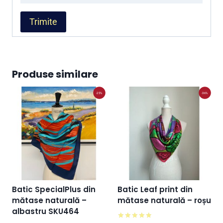
Produse similare
-25%
-36%
Batic SpecialPlus din
Batic Leaf print din
mătase naturală –
mătase naturală – roșu
albastru SKU464