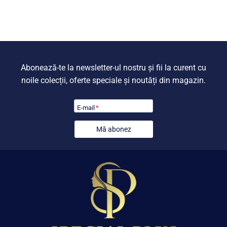
fost:
225,00 lei
349,00 lei.
Abonează-te la newsletter-ul nostru și fii la curent cu
noile colecții, oferte speciale și noutăți din magazin.
E-mail
*
Mă abonez