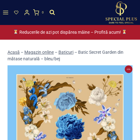
Skip
to
0
content
Reducerile de azi pot dispărea mâine – Profită acum!
Acasă
–
Magazin online
–
Baticuri
–
Batic Secret Garden din
mătase naturală – bleu/bej
-25%