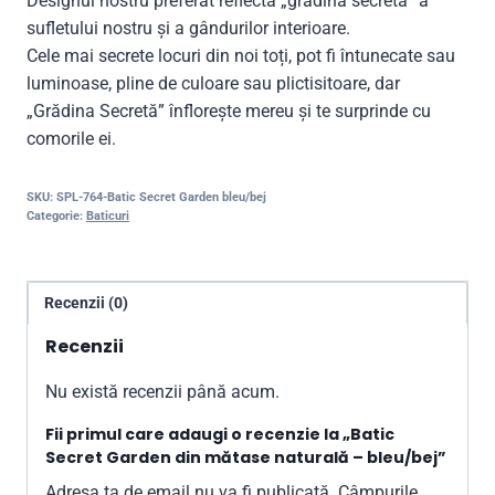
Designul nostru preferat reflectă „grădina secretă” a
sufletului nostru și a gândurilor interioare.
Cele mai secrete locuri din noi toți, pot fi întunecate sau
luminoase, pline de culoare sau plictisitoare, dar
„Grădina Secretă” înflorește mereu și te surprinde cu
comorile ei.
SKU:
SPL-764-Batic Secret Garden bleu/bej
Categorie:
Baticuri
Recenzii (0)
Recenzii
Nu există recenzii până acum.
Fii primul care adaugi o recenzie la „Batic
Secret Garden din mătase naturală – bleu/bej”
Adresa ta de email nu va fi publicată.
Câmpurile