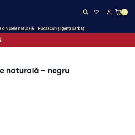
0
 din piele naturală
Rucsacuri și genți bărbați
e naturală – negru