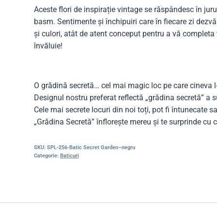
Aceste flori de inspirație vintage se răspândesc în jur
basm. Sentimente și închipuiri care în fiecare zi dezvă
și culori, atât de atent conceput pentru a vă completa 
învăluie!
O grădină secretă… cel mai magic loc pe care cineva l
Designul nostru preferat reflectă „grădina secretă” a su
Cele mai secrete locuri din noi toți, pot fi întunecate s
„Grădina Secretă” înflorește mereu și te surprinde cu c
SKU:
SPL-256-Batic Secret Garden–negru
Categorie:
Baticuri