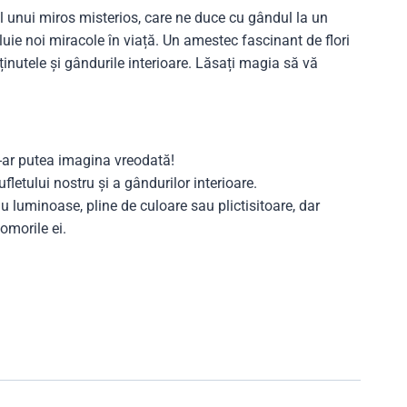
ul unui miros misterios, care ne duce cu gândul la un
luie noi miracole în viață. Un amestec fascinant de flori
ținutele și gândurile interioare. Lăsați magia să vă
-ar putea imagina vreodată!
fletului nostru și a gândurilor interioare.
au luminoase, pline de culoare sau plictisitoare, dar
omorile ei.