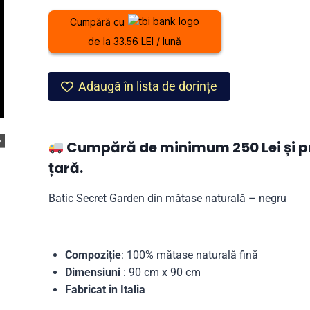
Garden
Cumpără cu
din
de la 33.56 LEI / lună
mătase
naturală
–
Adaugă în lista de dorințe
negru
Cumpără de minimum 250 Lei și pri
țară.
Batic Secret Garden din mătase naturală – negru
Compoziție
: 100% mătase naturală fină
Dimensiuni
: 90 cm x 90 cm
Fabricat în Italia