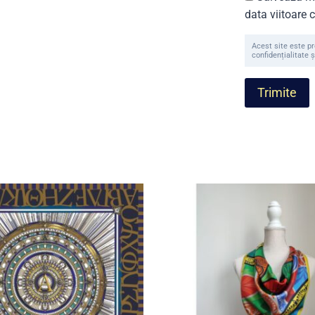
data viitoare
Acest site este p
confidențialitate ș