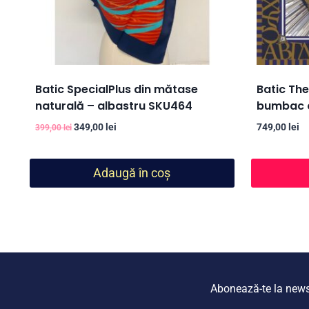
Batic SpecialPlus din mătase
Batic The
naturală – albastru SKU464
bumbac 
Prețul
Prețul
349,00
lei
749,00
lei
399,00
lei
inițial
curent
a
este:
fost:
349,00 lei.
Adaugă în coș
399,00 lei.
Abonează-te la newsle