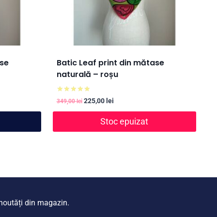
ase
Batic Leaf print din mătase
naturală – roșu
Evaluat la
Prețul
Prețul
225,00
lei
349,00
lei
5.00
inițial
curent
din 5
Stoc epuizat
a
este:
fost:
225,00 lei.
349,00 lei.
i noutăți din magazin.