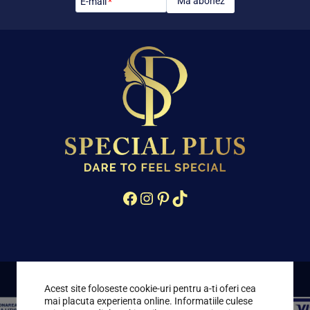
Mă abonez
E-mail
*
Facebook
Instagram
Pinterest
TikTok
Acest site foloseste cookie-uri pentru a-ti oferi cea
mai placuta experienta online. Informatiile culese