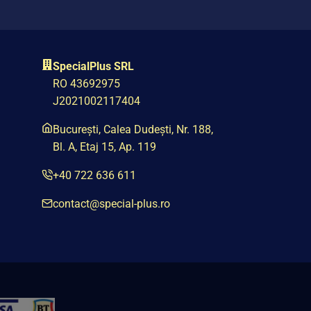
SpecialPlus SRL
RO 43692975
J2021002117404
București, Calea Dudești, Nr. 188,
Bl. A, Etaj 15, Ap. 119
+40 722 636 611
contact@special-plus.ro