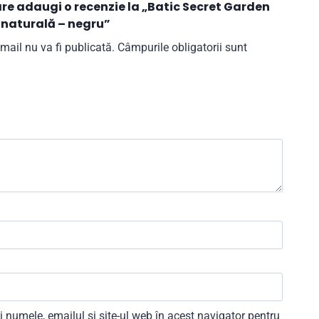
care adaugi o recenzie la „Batic Secret Garden
 naturală – negru”
mail nu va fi publicată.
Câmpurile obligatorii sunt
 numele, emailul și site-ul web în acest navigator pentru