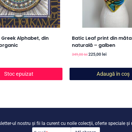
 Greek Alphabet, din
Batic Leaf print din măt
organic
naturală – galben
Prețul
Prețul
225,00
lei
349,00
lei
inițial
curent
a
este:
fost:
225,00 lei.
Stoc epuizat
Adaugă în coș
349,00 lei.
tter-ul nostru și fii la curent cu noile colecții, oferte speciale ș