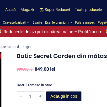
Acasă
Magazin
Super Reduceri
Toate produsele
Cravate bărbați
Eșarfe
Eșarfe premium
Fulare unisex
Poșete
Reducerile de azi pot dispărea mâine – Profită acum!
tase naturală – negru
Batic Secret Garden din mătas
Prețul
Prețul
849,00
lei
999,00
lei
inițial
curent
a
este:
Doar 2 rămase în stoc
fost:
849,00 lei.
Cantitate
Adaugă în coș
999,00 lei.
Batic
Secret