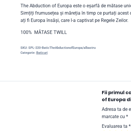
The Abduction of Europa este o eșarfă de mătase unică,
Simțiți frumusețea și măreția în timp ce purtați acest d
ați fi Europa însăși, care l-a captivat pe Regele Zeilor.
100% MĂTASE TWILL
SKU:
SPL-220-BaticTheAbductionofEuropa/albastru
Categorie:
Baticuri
Fii primul 
of Europa d
Adresa ta de e
marcate cu
*
Evaluarea ta
*