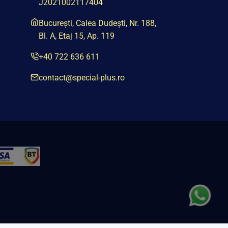
J2021002117404
București, Calea Dudești, Nr. 188,
Bl. A, Etaj 15, Ap. 119
+40 722 636 611
contact@special-plus.ro