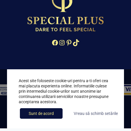
Facebook
Instagram
Pinterest
TikTok
Acest site foloseste cookie-uri pentru a-ti oferi cea
mai placuta experienta online. Informatiile culese
prin intermediul cookie-urilor sunt anonime iar
continuarea utilizarii serviciilor noastre presupune
acceptarea acestora.
Toate drepturile rezervate © 2021 – 2026 Special Plus
Sunt de acord
Vreau să schimb setările