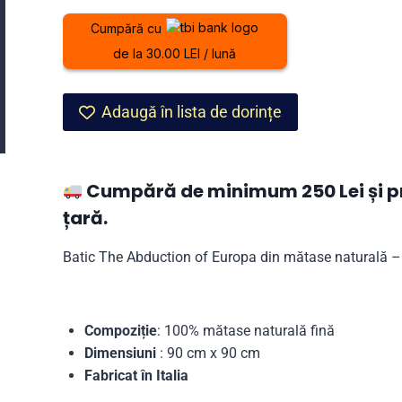
Abduction
Cumpără cu
of
de la 30.00 LEI / lună
Europa
din
mătase
Adaugă în lista de dorințe
naturală
–
albastru
Cumpără de minimum 250 Lei și pri
țară.
Batic The Abduction of Europa din mătase naturală –
Compoziție
: 100% mătase naturală fină
Dimensiuni
: 90 cm x 90 cm
Fabricat în Italia