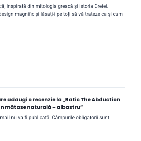
 inspirată din mitologia greacă și istoria Cretei.
esign magnific și lăsați-i pe toți să vă trateze ca și cum
care adaugi o recenzie la „Batic The Abduction
in mătase naturală – albastru”
mail nu va fi publicată.
Câmpurile obligatorii sunt