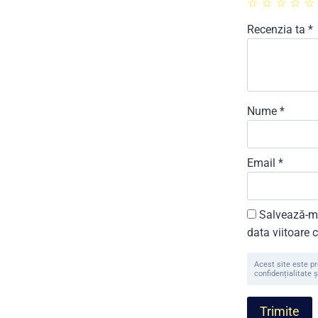
Recenzia ta
*
Nume
*
Email
*
Salvează-mi
data viitoare
Acest site este p
confidențialitate ș