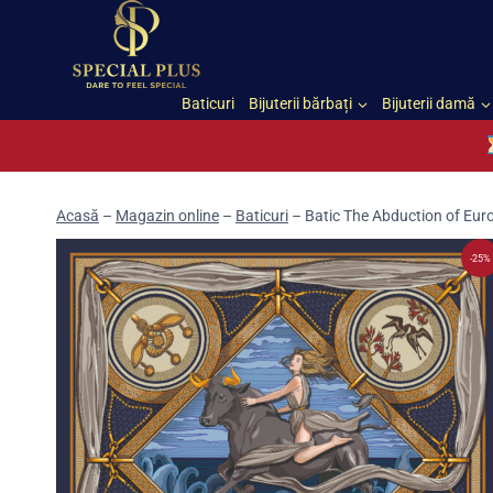
Skip
to
content
Baticuri
Bijuterii bărbați
Bijuterii damă
Acasă
–
Magazin online
–
Baticuri
–
Batic The Abduction of Eur
-25%