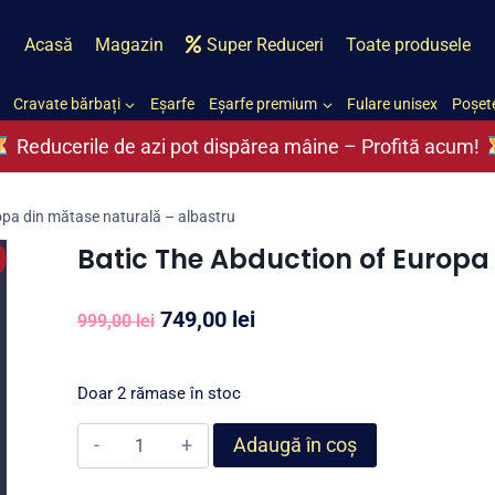
Acasă
Magazin
Super Reduceri
Toate produsele
Cravate bărbați
Eșarfe
Eșarfe premium
Fulare unisex
Poșete
Reducerile de azi pot dispărea mâine – Profită acum!
opa din mătase naturală – albastru
Batic The Abduction of Europa
Prețul
Prețul
749,00
lei
999,00
lei
inițial
curent
a
este:
Doar 2 rămase în stoc
fost:
749,00 lei.
Cantitate
Adaugă în coș
999,00 lei.
Batic
The