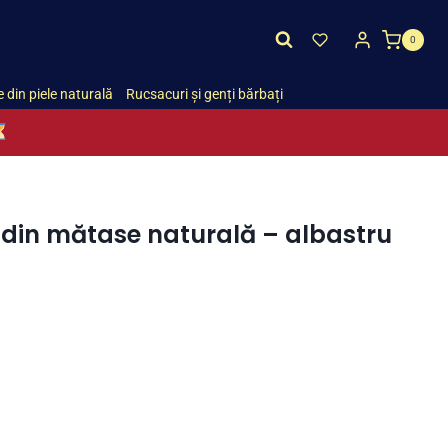
0
 din piele naturală
Rucsacuri și genți bărbați
 din mătase naturală – albastru