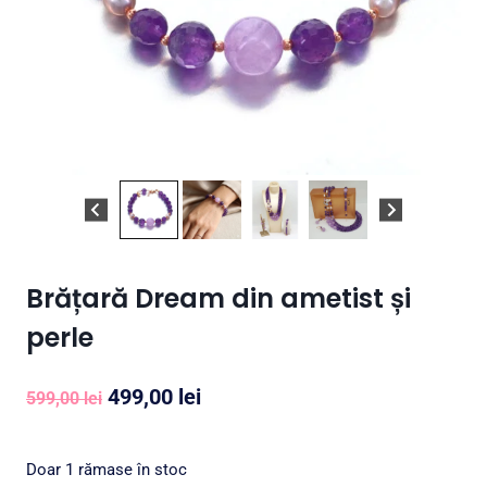
Brățară Dream din ametist și
perle
Prețul
Prețul
499,00
lei
599,00
lei
inițial
curent
a
este:
Doar 1 rămase în stoc