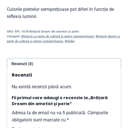
Culorile pietrelor semiprețioase pot diferi în funcție de
reflexia luminii.
SKU:
SPL-1618-Brățară Dream din ametist și perle
Categorii:
Bijuterii cu perle de cultură si pietre semiprețioase
,
Bijuterii damă cu
perle de cultură si pietre semiprețioase
,
Brățări
Recenzii (0)
Recenzii
Nu există recenzii până acum.
Fii primul care adaugi o recenzie la „Brățară
Dream din ametist și perle”
Adresa ta de email nu va fi publicată.
Câmpurile
obligatorii sunt marcate cu
*