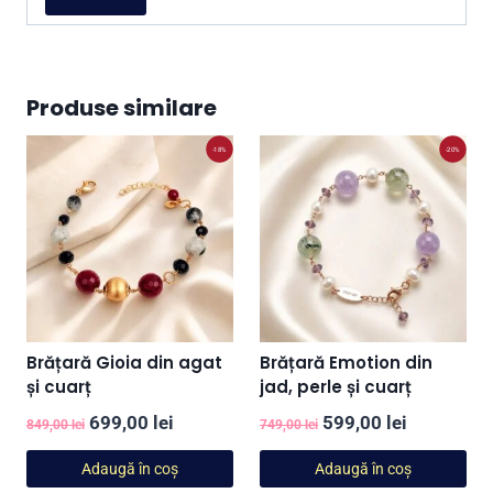
Produse similare
-18%
-20%
Brățară Gioia din agat
Brățară Emotion din
și cuarț
jad, perle și cuarț
Prețul
Prețul
Prețul
Prețul
699,00
lei
599,00
lei
849,00
lei
749,00
lei
inițial
curent
inițial
curent
Adaugă în coș
Adaugă în coș
a
este:
a
este: