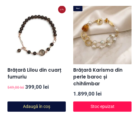
fost:
699,00 lei.
fost:
599,00 lei
Nou!
-27%
849,00 lei.
749,00 lei.
Brățară Lilou din cuarț
Brățară Karisma din
fumuriu
perle baroc și
chihlimbar
Prețul
Prețul
399,00
lei
549,00
lei
1.899,00
lei
inițial
curent
a
este:
Adaugă în coș
Stoc epuizat
fost:
399,00 lei.
549,00 lei.