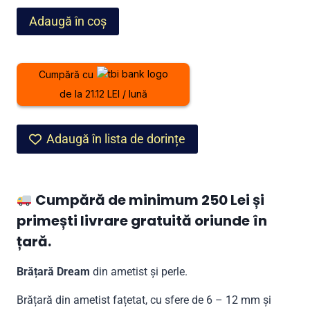
fost:
499,00 lei.
Cantitate
Adaugă în coș
599,00 lei.
Brățară
Dream
din
Cumpără cu
ametist
de la 21.12 LEI / lună
și
perle
Adaugă în lista de dorințe
Cumpără de minimum 250 Lei și
primești livrare gratuită oriunde în
țară.
Brățară Dream
din ametist și perle.
Brățară din ametist fațetat, cu sfere de 6 – 12 mm și