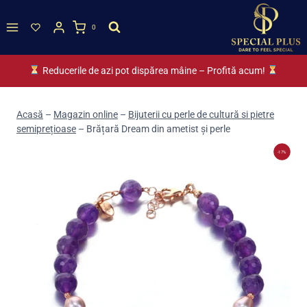
Skip
to
0
content
Reducerile de azi pot dispărea mâine – Profită acum!
Acasă
–
Magazin online
–
Bijuterii cu perle de cultură si pietre
semiprețioase
–
Brățară Dream din ametist și perle
-17%