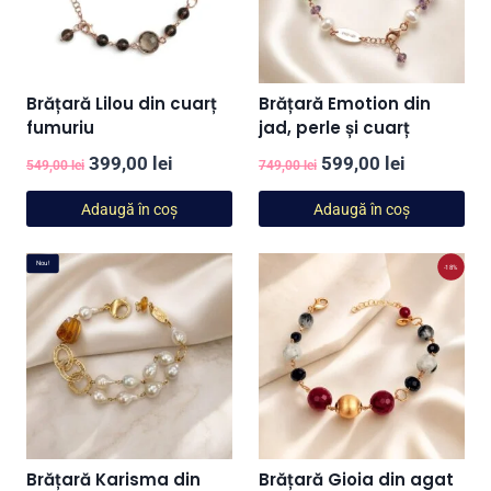
Brățară Lilou din cuarț
Brățară Emotion din
fumuriu
jad, perle și cuarț
Prețul
Prețul
Prețul
Prețul
399,00
lei
599,00
lei
549,00
lei
749,00
lei
inițial
curent
inițial
curent
Adaugă în coș
Adaugă în coș
a
este:
a
este:
fost:
399,00 lei.
fost:
599,00 lei
Nou!
-18%
549,00 lei.
749,00 lei.
Brățară Karisma din
Brățară Gioia din agat