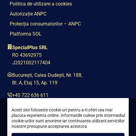
Politica de utilizare a cookies
Autorizație ANPC
Protecția consumatorilor – ANPC
Platforma SOL
SpecialPlus SRL
RO 43692975
J2021002117404
București, Calea Dudești, Nr. 188,
Bl. A, Etaj 15, Ap. 119
+40 722 636 611
contact@special-plus.ro
Acest site foloseste cookie-uri pentru a-ti oferi cea mai
placuta experienta online. Informatiile culese prin intermediul
cookie-urilor sunt anonime iar continuarea utilizarii serviciilor
noastre presupune acceptarea acestora.