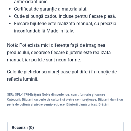
antioxidant unic.
Certificat de garanție a materialului.
Cutie și pungă cadou incluse pentru fiecare piesă.
Fiecare bijuterie este realizată manual, cu precizia
inconfundabilă Made in Italy.
Notă: Pot exista mici diferențe față de imaginea
produsului, deoarece fiecare bijuterie este realizată
manual, iar perlele sunt neuniforme.
Culorile pietrelor semiprețioase pot diferi în funcție de
reflexia luminii.
SKU:
SPL-1178-Brățară Noble din perle roz, cuarț fumuriu și camee
Categorii:
Bijuterii cu perle de cultură si pietre semiprețioase
,
Bijuterii damă cu
perle de cultură si pietre semiprețioase
,
Bijuterii damă unicat
,
Brățări
Recenzii (0)