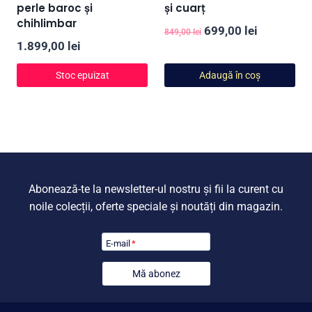
perle baroc și
și cuarț
chihlimbar
Prețul
Prețul
699,00
lei
849,00
lei
1.899,00
lei
inițial
curent
a
este:
Stoc epuizat
Adaugă în coș
fost:
699,00 lei
849,00 lei.
Abonează-te la newsletter-ul nostru și fii la curent cu
noile colecții, oferte speciale și noutăți din magazin.
E-mail
*
Mă abonez