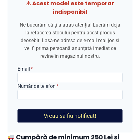
⚠ Acest model este temporar
fost:
399,00 lei.
indisponibil
549,00 lei.
Ne bucurăm că ți-a atras atenția! Lucrăm deja
la refacerea stocului pentru acest produs
deosebit. Lasă-ne adresa de e-mail mai jos și
vei fi prima persoană anunțată imediat ce
revine în magazinul nostru.
Email
*
Număr de telefon
*
Vreau să fiu notificat!
Cumpără de minimum 250 Lei și