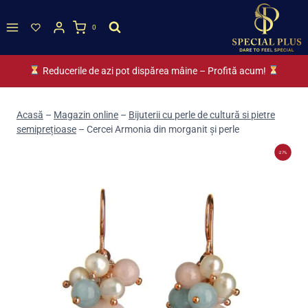
Skip
to
0
content
Reducerile de azi pot dispărea mâine – Profită acum!
Acasă
–
Magazin online
–
Bijuterii cu perle de cultură si pietre
semiprețioase
–
Cercei Armonia din morganit și perle
-27%