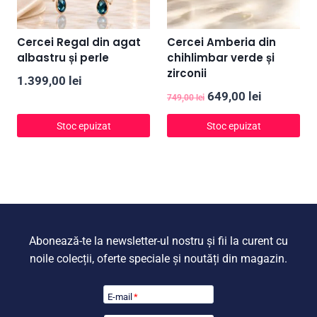
Cercei Regal din agat
Cercei Amberia din
albastru și perle
chihlimbar verde și
zirconii
1.399,00
lei
Prețul
Prețul
649,00
lei
749,00
lei
inițial
curent
Stoc epuizat
Stoc epuizat
a
este:
fost:
649,00 lei
749,00 lei.
Abonează-te la newsletter-ul nostru și fii la curent cu
noile colecții, oferte speciale și noutăți din magazin.
E-mail
*