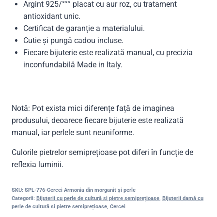
Argint 925/°°° placat cu aur roz, cu tratament
antioxidant unic.
Certificat de garanție a materialului.
Cutie și pungă cadou incluse.
Fiecare bijuterie este realizată manual, cu precizia
inconfundabilă Made in Italy.
Notă: Pot exista mici diferențe față de imaginea
produsului, deoarece fiecare bijuterie este realizată
manual, iar perlele sunt neuniforme.
Culorile pietrelor semiprețioase pot diferi în funcție de
reflexia luminii.
SKU:
SPL-776-Cercei Armonia din morganit și perle
Categorii:
Bijuterii cu perle de cultură si pietre semiprețioase
,
Bijuterii damă cu
perle de cultură si pietre semiprețioase
,
Cercei