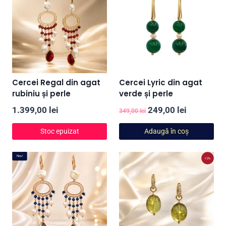
Cercei Regal din agat
Cercei Lyric din agat
rubiniu și perle
verde și perle
Prețul
Prețul
1.399,00
lei
249,00
lei
349,00
lei
inițial
curent
Stoc epuizat
Adaugă în coș
a
este:
fost:
249,00 lei
Nou!
-13%
349,00 lei.