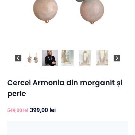
Cercei Armonia din morganit și
perle
Prețul
Prețul
399,00
lei
549,00
lei
inițial
curent
a
este: