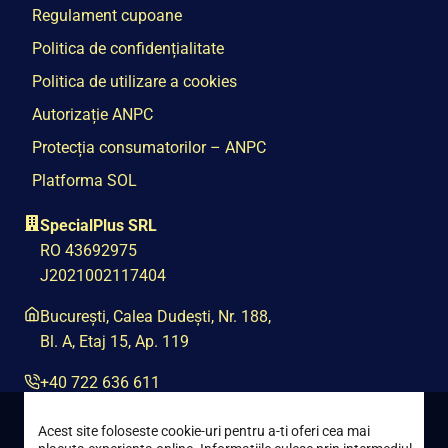
Regulament cupoane
Politica de confidențialitate
Politica de utilizare a cookies
Autorizație ANPC
Protecția consumatorilor – ANPC
Platforma SOL
SpecialPlus SRL
RO 43692975
J2021002117404
București, Calea Dudești, Nr. 188,
Bl. A, Etaj 15, Ap. 119
+40 722 636 611
contact@special-plus.ro
Acest site foloseste cookie-uri pentru a-ti oferi cea mai