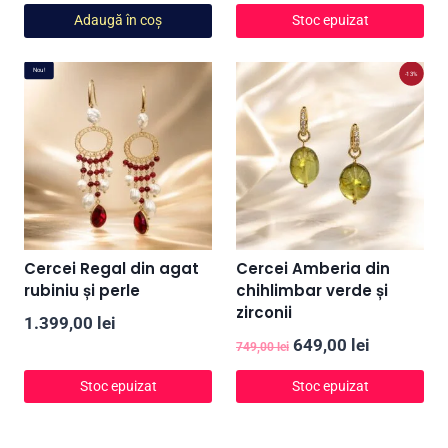
inițial
curent
Adaugă în coș
Stoc epuizat
a
este:
fost:
249,00 lei.
Nou!
-13%
349,00 lei.
Cercei Regal din agat
Cercei Amberia din
rubiniu și perle
chihlimbar verde și
zirconii
1.399,00
lei
Prețul
Prețul
649,00
lei
749,00
lei
inițial
curent
Stoc epuizat
Stoc epuizat
a
este:
fost:
649,00 lei