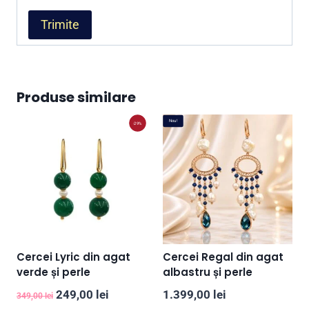
Produse similare
Nou!
-29%
Cercei Lyric din agat
Cercei Regal din agat
verde și perle
albastru și perle
Prețul
Prețul
249,00
lei
1.399,00
lei
349,00
lei