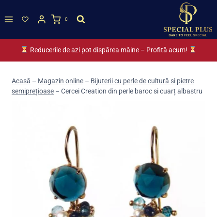
Skip
to
0
content
Reducerile de azi pot dispărea mâine – Profită acum!
Acasă
–
Magazin online
–
Bijuterii cu perle de cultură si pietre
semiprețioase
–
Cercei Creation din perle baroc si cuarț albastru