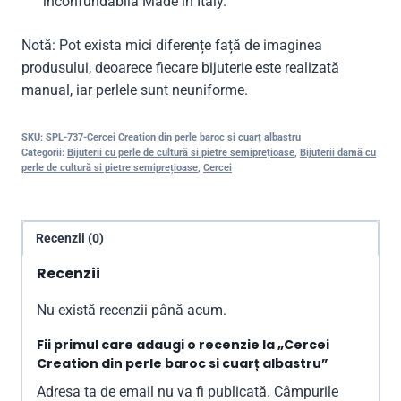
inconfundabilă Made in Italy.
Notă: Pot exista mici diferențe față de imaginea
produsului, deoarece fiecare bijuterie este realizată
manual, iar perlele sunt neuniforme.
SKU:
SPL-737-Cercei Creation din perle baroc si cuarț albastru
Categorii:
Bijuterii cu perle de cultură si pietre semiprețioase
,
Bijuterii damă cu
perle de cultură si pietre semiprețioase
,
Cercei
Recenzii (0)
Recenzii
Nu există recenzii până acum.
Fii primul care adaugi o recenzie la „Cercei
Creation din perle baroc si cuarț albastru”
Adresa ta de email nu va fi publicată.
Câmpurile