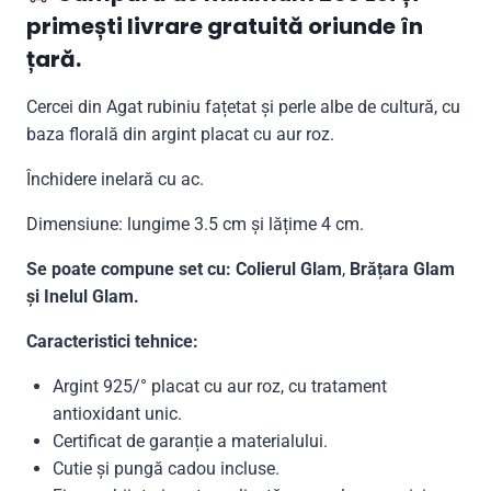
primești livrare gratuită oriunde în
țară.
Cercei din Agat rubiniu fațetat și perle albe de cultură, cu
baza florală din argint placat cu aur roz.
Închidere inelară cu ac.
Dimensiune: lungime 3.5 cm și lățime 4 cm.
Se poate compune set cu: Colierul Glam
,
Brățara Glam
și Inelul Glam.
Caracteristici tehnice:
Argint 925/° placat cu aur roz, cu tratament
antioxidant unic.
Certificat de garanție a materialului.
Cutie și pungă cadou incluse.