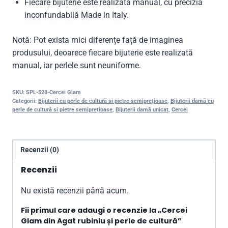
Fiecare bijuterie este realizată manual, cu precizia
inconfundabilă Made in Italy.
Notă: Pot exista mici diferențe față de imaginea
produsului, deoarece fiecare bijuterie este realizată
manual, iar perlele sunt neuniforme.
SKU:
SPL-528-Cercei Glam
Categorii:
Bijuterii cu perle de cultură si pietre semiprețioase
,
Bijuterii damă cu
perle de cultură si pietre semiprețioase
,
Bijuterii damă unicat
,
Cercei
Recenzii (0)
Recenzii
Nu există recenzii până acum.
Fii primul care adaugi o recenzie la „Cercei
Glam din Agat rubiniu și perle de cultură”