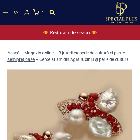
Skip
to
0
content
Reduceri de sezon
Acasă
–
Magazin online
–
Bijuterii cu perle de cultură si pietre
semiprețioase
–
Cercei Glam din Agat rubiniu și perle de cultură