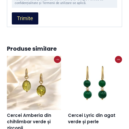
confidențialitate și Termenii de utilizare se aplică.
Produse similare
-13%
-29%
Cercei Amberia din
Cercei Lyric din agat
chihlimbar verde și
verde și perle
zirconii