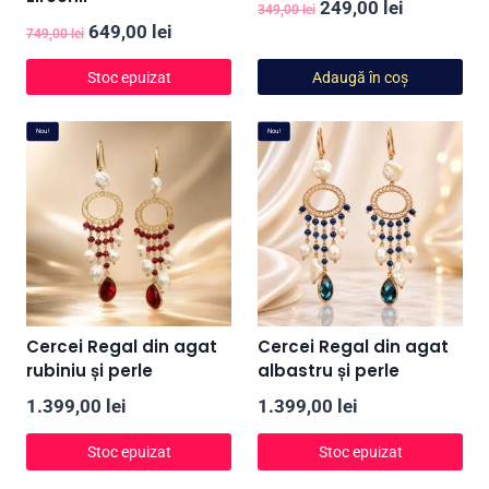
Prețul
Prețul
249,00
lei
349,00
lei
Prețul
Prețul
649,00
lei
inițial
curent
749,00
lei
inițial
curent
a
este:
Stoc epuizat
Adaugă în coș
a
este:
fost:
249,00 lei
fost:
649,00 lei.
349,00 lei.
Nou!
Nou!
749,00 lei.
Cercei Regal din agat
Cercei Regal din agat
rubiniu și perle
albastru și perle
1.399,00
lei
1.399,00
lei
Stoc epuizat
Stoc epuizat