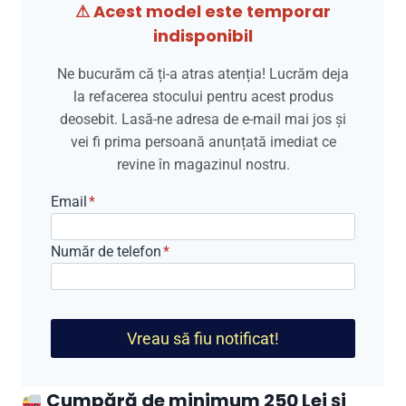
⚠ Acest model este temporar
indisponibil
Ne bucurăm că ți-a atras atenția! Lucrăm deja
la refacerea stocului pentru acest produs
deosebit. Lasă-ne adresa de e-mail mai jos și
vei fi prima persoană anunțată imediat ce
revine în magazinul nostru.
Email
*
Număr de telefon
*
Vreau să fiu notificat!
Cumpără de minimum 250 Lei și