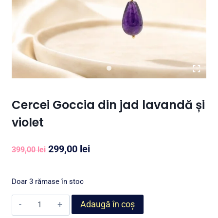
Cercei Goccia din jad lavandă și
violet
Prețul
Prețul
299,00
lei
399,00
lei
inițial
curent
a
este:
Doar 3 rămase în stoc
fost:
299,00 lei.
Cantitate
Adaugă în coș
399,00 lei.
Cercei