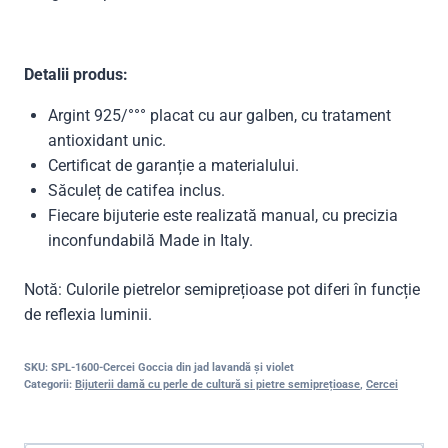
Detalii produs:
Argint 925/°°° placat cu aur galben, cu tratament
antioxidant unic.
Certificat de garanție a materialului.
Săculeț de catifea inclus.
Fiecare bijuterie este realizată manual, cu precizia
inconfundabilă Made in Italy.
Notă: Culorile pietrelor semiprețioase pot diferi în funcție
de reflexia luminii.
SKU:
SPL-1600-Cercei Goccia din jad lavandă și violet
Categorii:
Bijuterii damă cu perle de cultură si pietre semiprețioase
,
Cercei