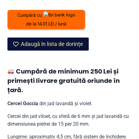
Goccia
din
Cumpără cu
jad
de la 14.01 LEI / lună
lavandă
și
violet
Adaugă în lista de dorințe
Cumpără de minimum 250 Lei și
primești livrare gratuită oriunde în
țară.
Cercei Goccia
din jad lavandă și violet.
Cercei din jad viloet, cu sferă de 6 mm și jad lavandă cu
dimensiunea pietrei de 15 per 20 mm.
Lungime: aproximativ 4,5 cm, fără sistem de închidere.