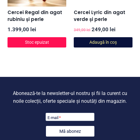
Cercei Regal din agat
Cercei Lyric din agat
rubiniu și perle
verde și perle
Prețul
Prețul
1.399,00
lei
249,00
lei
349,00
lei
inițial
curent
Stoc epuizat
Adaugă în coș
a
este:
fost:
249,00 lei
349,00 lei.
Abonează-te la newsletter-ul nostru și fii la curent cu
noile colecții, oferte speciale și noutăți din magazin.
E-mail
*
Mă abonez