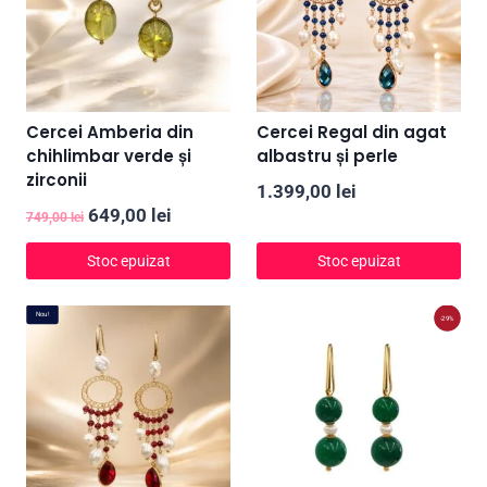
Cercei Amberia din
Cercei Regal din agat
chihlimbar verde și
albastru și perle
zirconii
1.399,00
lei
Prețul
Prețul
649,00
lei
749,00
lei
inițial
curent
Stoc epuizat
Stoc epuizat
a
este:
fost:
649,00 lei.
Nou!
-29%
749,00 lei.