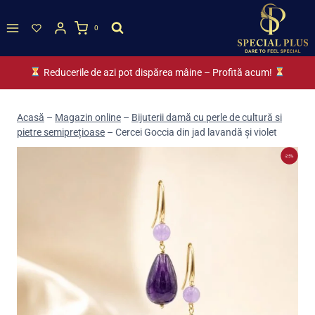
Skip
to
0
content
Reducerile de azi pot dispărea mâine – Profită acum!
Acasă
–
Magazin online
–
Bijuterii damă cu perle de cultură si
pietre semiprețioase
–
Cercei Goccia din jad lavandă și violet
-25%