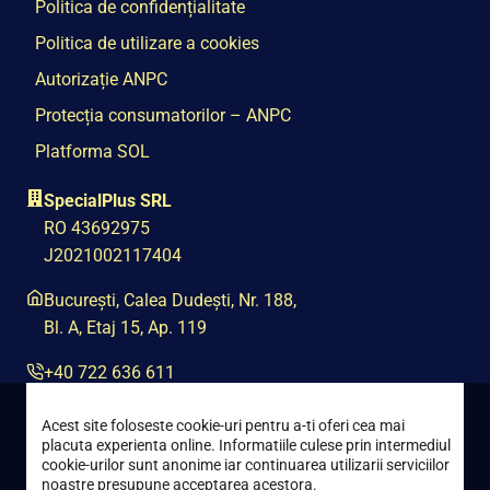
Politica de confidențialitate
Politica de utilizare a cookies
Autorizație ANPC
Protecția consumatorilor – ANPC
Platforma SOL
SpecialPlus SRL
RO 43692975
J2021002117404
București, Calea Dudești, Nr. 188,
Bl. A, Etaj 15, Ap. 119
+40 722 636 611
contact@special-plus.ro
Acest site foloseste cookie-uri pentru a-ti oferi cea mai
placuta experienta online. Informatiile culese prin intermediul
cookie-urilor sunt anonime iar continuarea utilizarii serviciilor
noastre presupune acceptarea acestora.