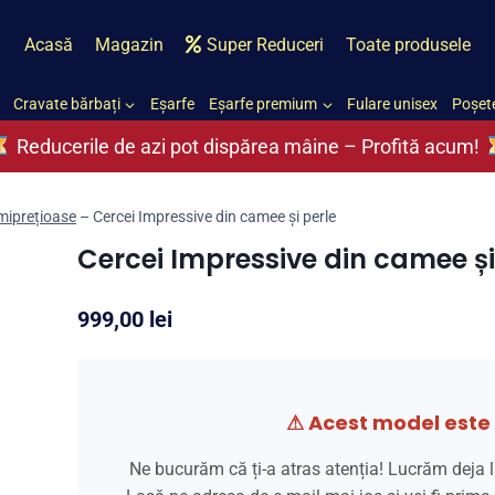
Acasă
Magazin
Super Reduceri
Toate produsele
Cravate bărbați
Eșarfe
Eșarfe premium
Fulare unisex
Poșete
Reducerile de azi pot dispărea mâine – Profită acum!
semiprețioase
–
Cercei Impressive din camee și perle
Cercei Impressive din camee și
999,00
lei
⚠ Acest model este 
Ne bucurăm că ți-a atras atenția! Lucrăm deja l