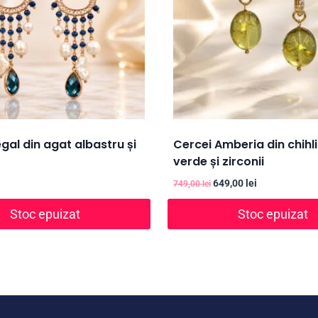
gal din agat albastru și
Cercei Amberia din chih
verde și zirconii
Prețul
Prețul
649,00
lei
749,00
lei
inițial
curent
Stoc epuizat
Stoc epuizat
a
este:
fost:
649,00 lei.
749,00 lei.