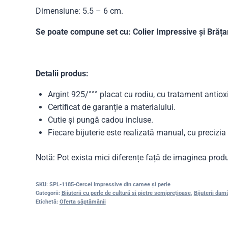
Dimensiune: 5.5 – 6 cm.
Se poate compune set cu: Colier Impressive și Brăța
Detalii produs:
Argint 925/°°° placat cu rodiu, cu tratament antiox
Certificat de garanție a materialului.
Cutie și pungă cadou incluse.
Fiecare bijuterie este realizată manual, cu precizi
Notă: Pot exista mici diferențe față de imaginea produ
SKU:
SPL-1185-Cercei Impressive din camee și perle
Categorii:
Bijuterii cu perle de cultură si pietre semiprețioase
,
Bijuterii dam
Etichetă:
Oferta săptămânii