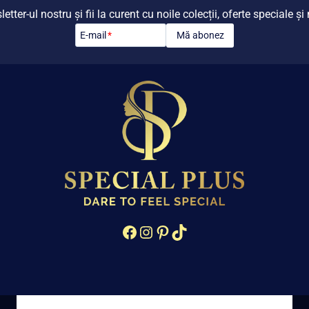
tter-ul nostru și fii la curent cu noile colecții, oferte speciale ș
Mă abonez
E-mail
*
Facebook
Instagram
Pinterest
TikTok