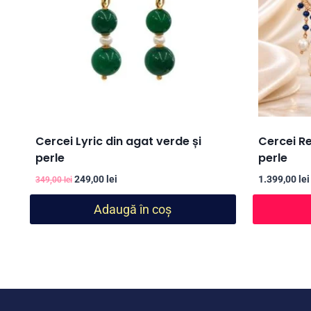
Cercei Lyric din agat verde și
Cercei Re
perle
perle
Prețul
Prețul
249,00
lei
1.399,00
lei
349,00
lei
inițial
curent
Adaugă în coș
a
este:
fost:
249,00 lei.
349,00 lei.