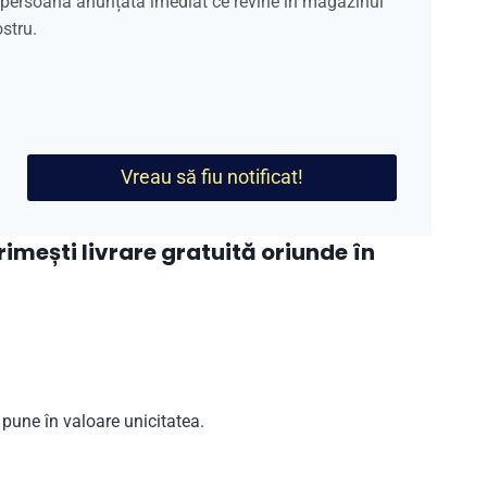
a persoană anunțată imediat ce revine în magazinul
stru.
Vreau să fiu notificat!
mești livrare gratuită oriunde în
 pune în valoare unicitatea.