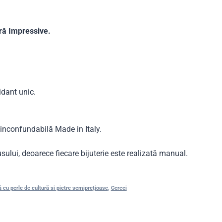
ră Impressive.
idant unic.
a inconfundabilă Made in Italy.
sului, deoarece fiecare bijuterie este realizată manual.
ă cu perle de cultură si pietre semiprețioase
,
Cercei