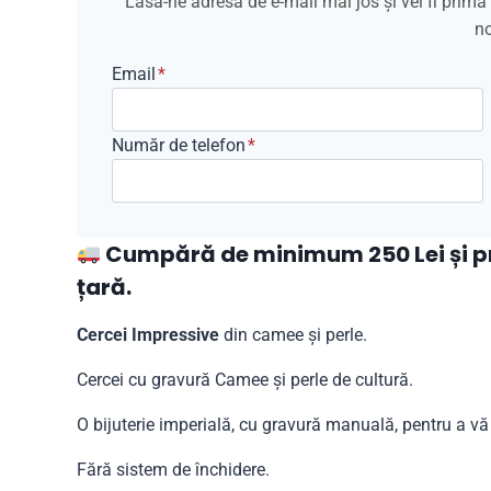
Lasă-ne adresa de e-mail mai jos și vei fi prim
no
Email
*
Număr de telefon
*
Cumpără de minimum 250 Lei și pri
țară.
Cercei Impressive
din camee și perle.
Cercei cu gravură Camee și perle de cultură.
O bijuterie imperială, cu gravură manuală, pentru a vă
Fără sistem de închidere.