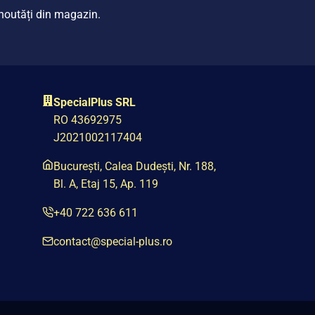
i noutăți din magazin.
SpecialPlus SRL
RO 43692975
J2021002117404
București, Calea Dudești, Nr. 188,
Bl. A, Etaj 15, Ap. 119
+40 722 636 611
contact@special-plus.ro