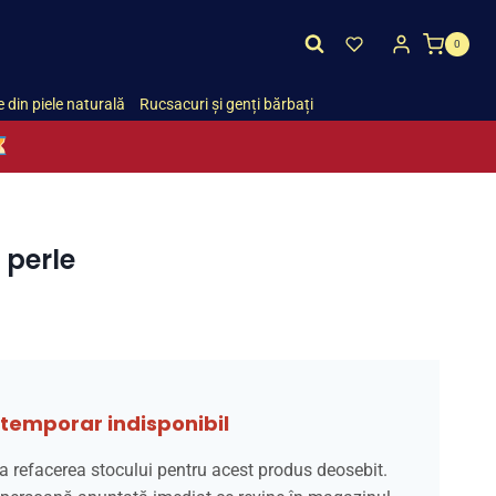
0
 din piele naturală
Rucsacuri și genți bărbați
 perle
temporar indisponibil
a refacerea stocului pentru acest produs deosebit.