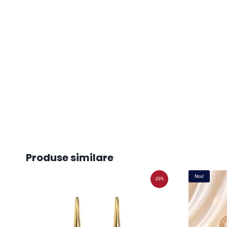
Produse similare
Nou!
-29%