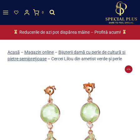
Skip
to
0
content
Reducerile de azi pot dispărea mâine – Profită acum!
Acasă
–
Magazin online
–
Bijuterii damă cu perle de cultură si
pietre semiprețioase
–
Cercei Lilou din ametist verde și perle
-27%