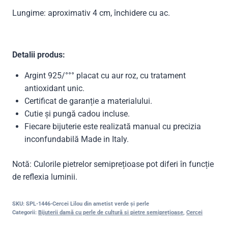
Lungime: aproximativ 4 cm, închidere cu ac.
Detalii produs:
Argint 925/°°° placat cu aur roz, cu tratament
antioxidant unic.
Certificat de garanție a materialului.
Cutie și pungă cadou incluse.
Fiecare bijuterie este realizată manual cu precizia
inconfundabilă Made in Italy.
Notă: Culorile pietrelor semiprețioase pot diferi în funcție
de reflexia luminii.
SKU:
SPL-1446-Cercei Lilou din ametist verde și perle
Categorii:
Bijuterii damă cu perle de cultură si pietre semiprețioase
,
Cercei