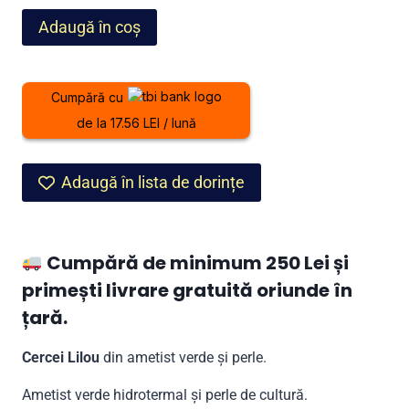
fost:
399,00 lei.
Cantitate
Adaugă în coș
549,00 lei.
Cercei
Lilou
din
Cumpără cu
ametist
de la 17.56 LEI / lună
verde
și
perle
Adaugă în lista de dorințe
Cumpără de minimum 250 Lei și
primești livrare gratuită oriunde în
țară.
Cercei Lilou
din ametist verde și perle.
Ametist verde hidrotermal și perle de cultură.