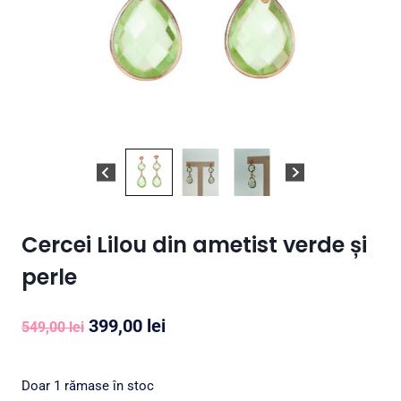
Cercei Lilou din ametist verde și
perle
Prețul
Prețul
399,00
lei
549,00
lei
inițial
curent
a
este:
Doar 1 rămase în stoc