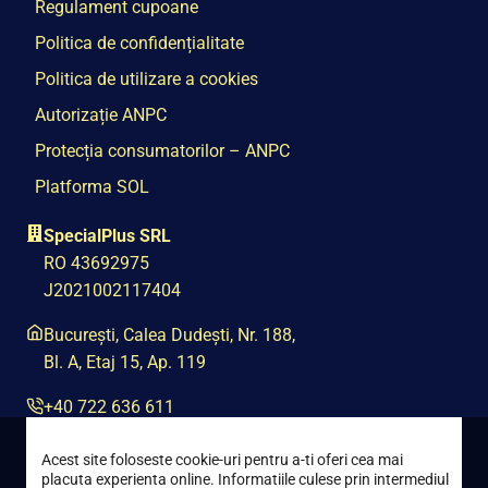
Regulament cupoane
Politica de confidențialitate
Politica de utilizare a cookies
Autorizație ANPC
Protecția consumatorilor – ANPC
Platforma SOL
SpecialPlus SRL
RO 43692975
J2021002117404
București, Calea Dudești, Nr. 188,
Bl. A, Etaj 15, Ap. 119
+40 722 636 611
contact@special-plus.ro
Acest site foloseste cookie-uri pentru a-ti oferi cea mai
placuta experienta online. Informatiile culese prin intermediul