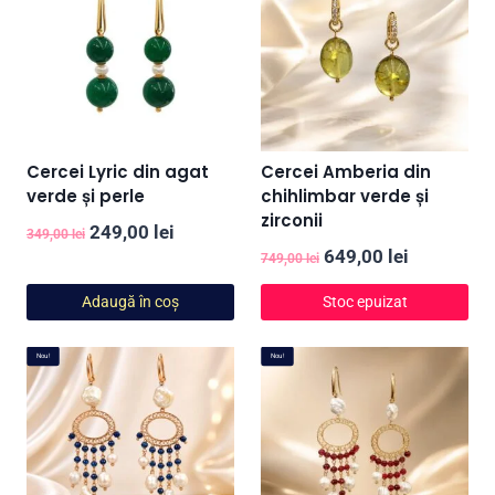
Cercei Lyric din agat
Cercei Amberia din
verde și perle
chihlimbar verde și
zirconii
Prețul
Prețul
249,00
lei
349,00
lei
Prețul
Prețul
649,00
lei
inițial
curent
749,00
lei
inițial
curent
a
este:
Adaugă în coș
Stoc epuizat
a
este:
fost:
249,00 lei.
fost:
649,00 lei
349,00 lei.
Nou!
Nou!
749,00 lei.