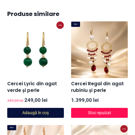
Produse similare
Nou!
-29%
Cercei Lyric din agat
Cercei Regal din agat
verde și perle
rubiniu și perle
Prețul
Prețul
249,00
lei
1.399,00
lei
349,00
lei
inițial
curent
Adaugă în coș
Stoc epuizat
a
este:
fost:
249,00 lei.
Nou!
-13%
349,00 lei.