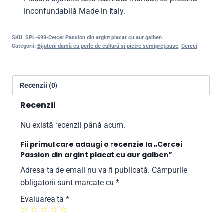
inconfundabilă Made in Italy.
SKU:
SPL-699-Cercei Passion din argint placat cu aur galben
Categorii:
Bijuterii damă cu perle de cultură si pietre semiprețioase
,
Cercei
Recenzii (0)
Recenzii
Nu există recenzii până acum.
Fii primul care adaugi o recenzie la „Cercei
Passion din argint placat cu aur galben”
Adresa ta de email nu va fi publicată.
Câmpurile
obligatorii sunt marcate cu
*
Evaluarea ta
*