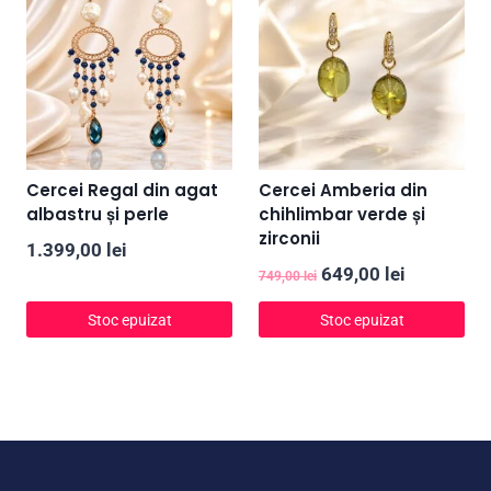
Cercei Regal din agat
Cercei Amberia din
albastru și perle
chihlimbar verde și
zirconii
1.399,00
lei
Prețul
Prețul
649,00
lei
749,00
lei
inițial
curent
Stoc epuizat
Stoc epuizat
a
este:
fost:
649,00 lei
749,00 lei.