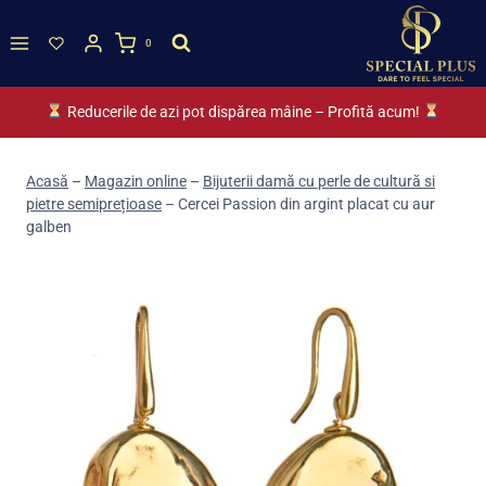
Skip
to
0
content
Reducerile de azi pot dispărea mâine – Profită acum!
Acasă
–
Magazin online
–
Bijuterii damă cu perle de cultură si
pietre semiprețioase
–
Cercei Passion din argint placat cu aur
galben