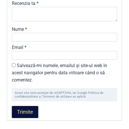
Recenzia ta
*
Nume
*
Email
*
Salvează-mi numele, emailul și site-ul web în
acest navigator pentru data viitoare când o să
comentez.
Acest site este protejat de reCAPTCHA, iar Google Politica de
confidențialitate și Termenii de utilizare se aplică.