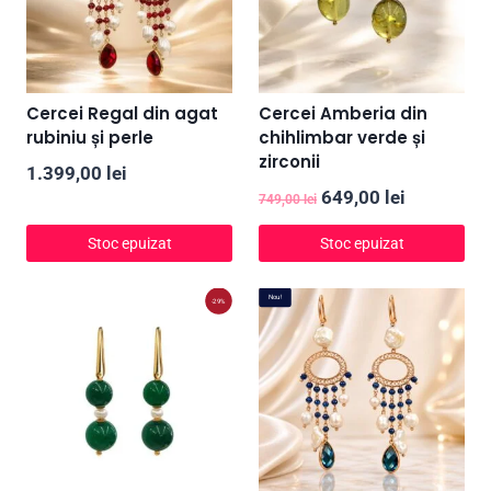
Cercei Regal din agat
Cercei Amberia din
rubiniu și perle
chihlimbar verde și
zirconii
1.399,00
lei
Prețul
Prețul
649,00
lei
749,00
lei
inițial
curent
Stoc epuizat
Stoc epuizat
a
este:
fost:
649,00 lei
Nou!
-29%
749,00 lei.