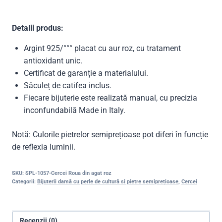
Detalii produs:
Argint 925/°°° placat cu aur roz, cu tratament
antioxidant unic.
Certificat de garanție a materialului.
Săculeț de catifea inclus.
Fiecare bijuterie este realizată manual, cu precizia
inconfundabilă Made in Italy.
Notă: Culorile pietrelor semiprețioase pot diferi în funcție
de reflexia luminii.
SKU:
SPL-1057-Cercei Roua din agat roz
Categorii:
Bijuterii damă cu perle de cultură si pietre semiprețioase
,
Cercei
Recenzii (0)