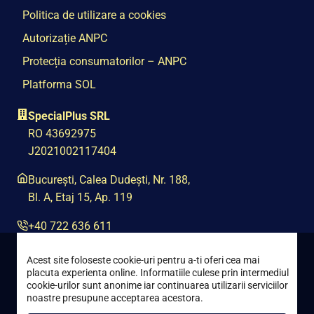
Politica de utilizare a cookies
Autorizație ANPC
Protecția consumatorilor – ANPC
Platforma SOL
SpecialPlus SRL
RO 43692975
J2021002117404
București, Calea Dudești, Nr. 188,
Bl. A, Etaj 15, Ap. 119
+40 722 636 611
contact@special-plus.ro
Acest site foloseste cookie-uri pentru a-ti oferi cea mai
placuta experienta online. Informatiile culese prin intermediul
cookie-urilor sunt anonime iar continuarea utilizarii serviciilor
noastre presupune acceptarea acestora.