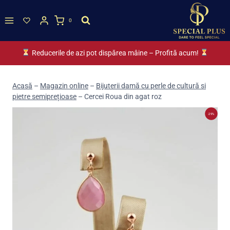
Skip
to
0
content
Reducerile de azi pot dispărea mâine – Profită acum!
Acasă
–
Magazin online
–
Bijuterii damă cu perle de cultură si
pietre semiprețioase
–
Cercei Roua din agat roz
-29%