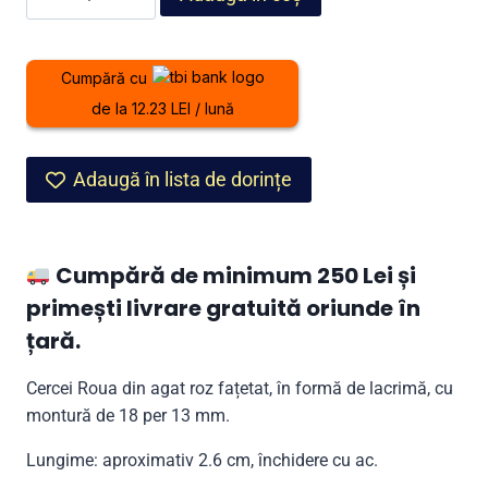
349,00 lei.
Cercei
Roua
din
Cumpără cu
agat
de la 12.23 LEI / lună
roz
Adaugă în lista de dorințe
Cumpără de minimum 250 Lei și
primești livrare gratuită oriunde în
țară.
Cercei Roua din agat roz fațetat, în formă de lacrimă, cu
montură de 18 per 13 mm.
Lungime: aproximativ 2.6 cm, închidere cu ac.