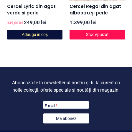
Cercei Lyric din agat
Cercei Regal din agat
verde și perle
albastru și perle
Prețul
Prețul
249,00
lei
1.399,00
lei
349,00
lei
inițial
curent
Adaugă în coș
Stoc epuizat
a
este:
fost:
249,00 lei.
349,00 lei.
Abonează-te la newsletter-ul nostru și fii la curent cu
noile colecții, oferte speciale și noutăți din magazin.
E-mail
*
Mă abonez