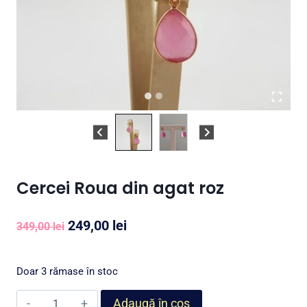
Cercei Roua din agat roz
Prețul
Prețul
249,00
lei
349,00
lei
inițial
curent
a
este:
Doar 3 rămase în stoc
fost:
249,00 lei.
Cantitate
Adaugă în coș