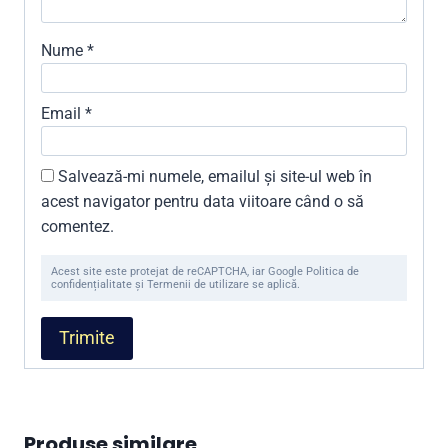
Nume
*
Email
*
Salvează-mi numele, emailul și site-ul web în
acest navigator pentru data viitoare când o să
comentez.
Acest site este protejat de reCAPTCHA, iar Google Politica de
confidențialitate și Termenii de utilizare se aplică.
Produse similare