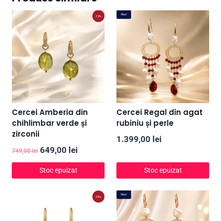
Nou!
-13%
Cercei Amberia din
Cercei Regal din agat
chihlimbar verde și
rubiniu și perle
zirconii
1.399,00
lei
Prețul
Prețul
649,00
lei
749,00
lei
inițial
curent
Stoc epuizat
Stoc epuizat
a
este:
fost:
649,00 lei.
Nou!
-29%
749,00 lei.