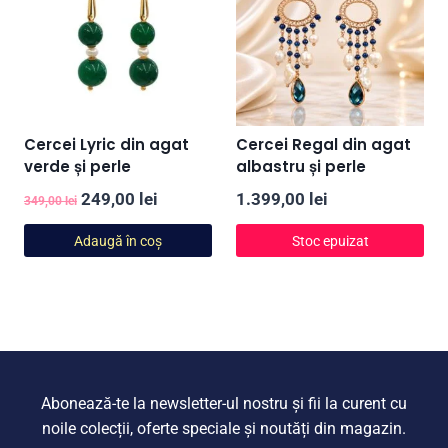
Cercei Lyric din agat
Cercei Regal din agat
verde și perle
albastru și perle
Prețul
Prețul
249,00
lei
1.399,00
lei
349,00
lei
inițial
curent
Adaugă în coș
Stoc epuizat
a
este:
fost:
249,00 lei.
349,00 lei.
Abonează-te la newsletter-ul nostru și fii la curent cu
noile colecții, oferte speciale și noutăți din magazin.