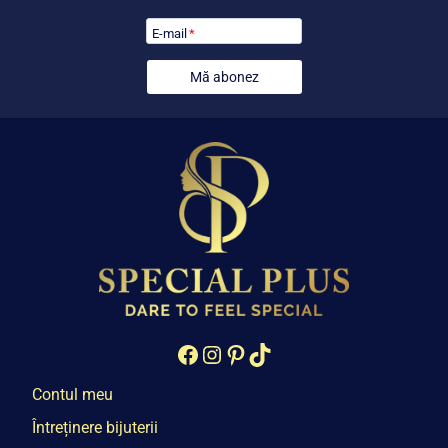
E-mail
*
Mă abonez
Facebook
Instagram
Pinterest
TikTok
Contul meu
Întreținere bijuterii