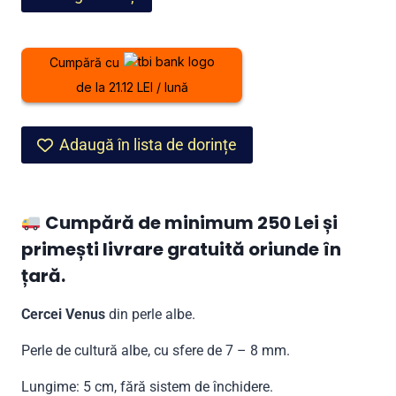
Cercei
Venus
din
Cumpără cu
perle
de la 21.12 LEI / lună
albe
Adaugă în lista de dorințe
Cumpără de minimum 250 Lei și
primești livrare gratuită oriunde în
țară.
Cercei Venus
din perle albe.
Perle de cultură albe, cu sfere de 7 – 8 mm.
Lungime: 5 cm, fără sistem de închidere.