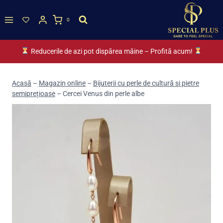
Skip
to
0
content
Reducerile de azi pot dispărea mâine – Profită acum!
Acasă
–
Magazin online
–
Bijuterii cu perle de cultură si pietre
semiprețioase
–
Cercei Venus din perle albe