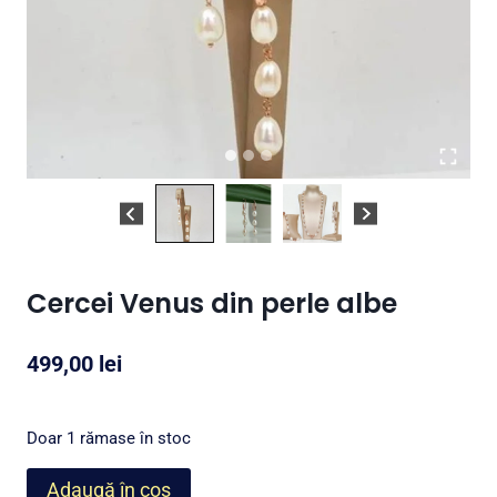
Cercei Venus din perle albe
499,00
lei
Doar 1 rămase în stoc
Cantitate
Adaugă în coș