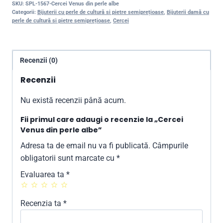
SKU:
SPL-1567-Cercei Venus din perle albe
Categorii:
Bijuterii cu perle de cultură si pietre semiprețioase
,
Bijuterii damă cu
perle de cultură si pietre semiprețioase
,
Cercei
Recenzii (0)
Recenzii
Nu există recenzii până acum.
Fii primul care adaugi o recenzie la „Cercei
Venus din perle albe”
Adresa ta de email nu va fi publicată.
Câmpurile
obligatorii sunt marcate cu
*
Evaluarea ta
*
Recenzia ta
*