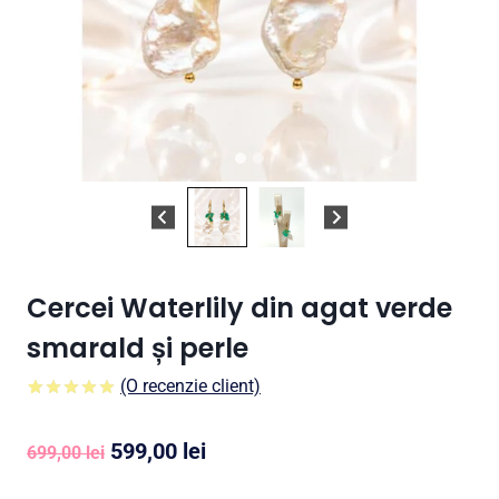
Cercei Waterlily din agat verde
smarald și perle
(O recenzie client)
5.00
5
1
din
pe
baza a
Prețul
Prețul
599,00
lei
evaluare a
699,00
lei
clientului
inițial
curent