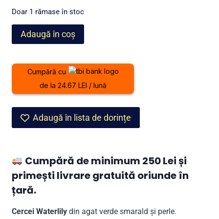
a
este:
Doar 1 rămase în stoc
fost:
599,00 lei.
Cantitate
Adaugă în coș
699,00 lei.
Cercei
Waterlily
din
Cumpără cu
agat
de la 24.67 LEI / lună
verde
smarald
și
Adaugă în lista de dorințe
perle
Cumpără de minimum 250 Lei și
primești livrare gratuită oriunde în
țară.
Cercei Waterlily
din agat verde smarald și perle.