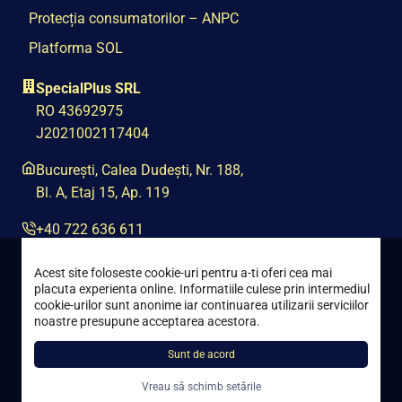
Protecția consumatorilor – ANPC
Platforma SOL
SpecialPlus SRL
RO 43692975
J2021002117404
București, Calea Dudești, Nr. 188,
Bl. A, Etaj 15, Ap. 119
+40 722 636 611
contact@special-plus.ro
Acest site foloseste cookie-uri pentru a-ti oferi cea mai
placuta experienta online. Informatiile culese prin intermediul
cookie-urilor sunt anonime iar continuarea utilizarii serviciilor
noastre presupune acceptarea acestora.
Sunt de acord
Toate drepturile rezervate © 2021 – 2026 Special Plus
Vreau să schimb setările