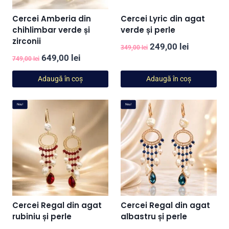
Cercei Amberia din
Cercei Lyric din agat
chihlimbar verde și
verde și perle
zirconii
Prețul
Prețul
249,00
lei
349,00
lei
Prețul
Prețul
649,00
lei
inițial
curent
749,00
lei
inițial
curent
a
este:
Adaugă în coș
Adaugă în coș
a
este:
fost:
249,00 lei
fost:
649,00 lei.
349,00 lei.
Nou!
Nou!
749,00 lei.
Cercei Regal din agat
Cercei Regal din agat
rubiniu și perle
albastru și perle