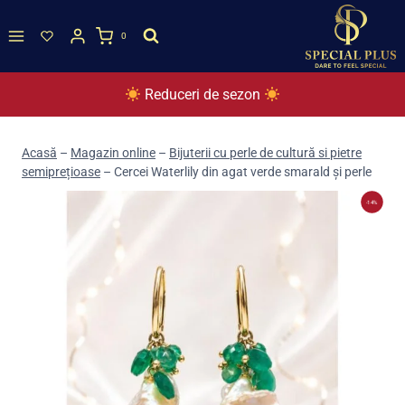
Skip
to
0
content
Reduceri de sezon
Acasă
–
Magazin online
–
Bijuterii cu perle de cultură si pietre
semiprețioase
–
Cercei Waterlily din agat verde smarald și perle
-14%