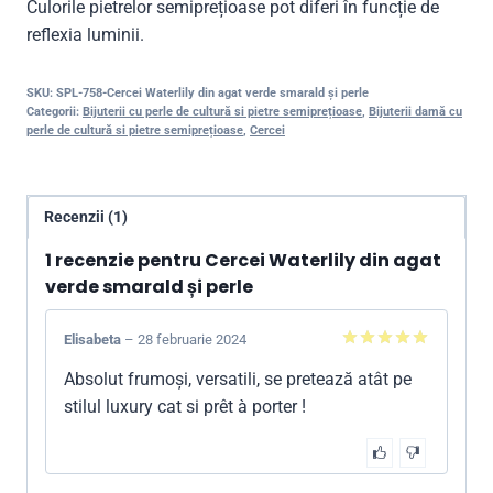
Culorile pietrelor semiprețioase pot diferi în funcție de
reflexia luminii.
SKU:
SPL-758-Cercei Waterlily din agat verde smarald și perle
Categorii:
Bijuterii cu perle de cultură si pietre semiprețioase
,
Bijuterii damă cu
perle de cultură si pietre semiprețioase
,
Cercei
Recenzii (1)
1 recenzie pentru
Cercei Waterlily din agat
verde smarald și perle
Elisabeta
–
28 februarie 2024
5
din 5
Absolut frumoși, versatili, se pretează atât pe
stilul luxury cat si prêt à porter !