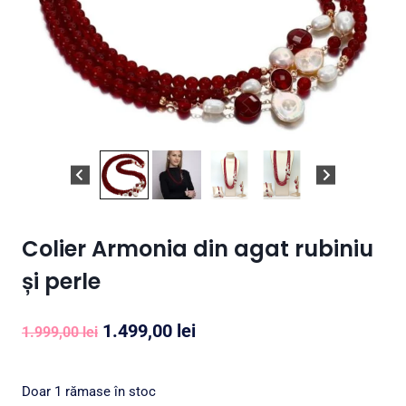
Colier Armonia din agat rubiniu
și perle
Prețul
Prețul
1.499,00
lei
1.999,00
lei
inițial
curent
a
este:
Doar 1 rămase în stoc