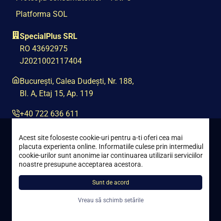
Platforma SOL
SpecialPlus SRL
RO 43692975
J2021002117404
București, Calea Dudești, Nr. 188,
Bl. A, Etaj 15, Ap. 119
+40 722 636 611
contact@special-plus.ro
Acest site foloseste cookie-uri pentru a-ti oferi cea mai
placuta experienta online. Informatiile culese prin intermediul
cookie-urilor sunt anonime iar continuarea utilizarii serviciilor
noastre presupune acceptarea acestora.
Sunt de acord
Toate drepturile rezervate © 2021 – 2026 Special Plus
Vreau să schimb setările