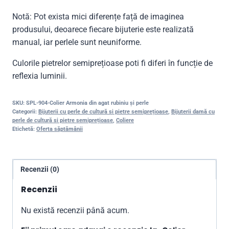
Notă: Pot exista mici diferențe față de imaginea
produsului, deoarece fiecare bijuterie este realizată
manual, iar perlele sunt neuniforme.
Culorile pietrelor semiprețioase poti fi diferi în funcție de
reflexia luminii.
SKU:
SPL-904-Colier Armonia din agat rubiniu și perle
Categorii:
Bijuterii cu perle de cultură si pietre semiprețioase
,
Bijuterii damă cu
perle de cultură si pietre semiprețioase
,
Coliere
Etichetă:
Oferta săptămânii
Recenzii (0)
Recenzii
Nu există recenzii până acum.