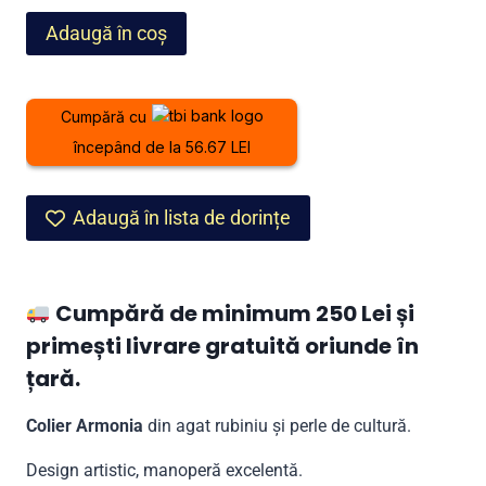
fost:
1.499,00 lei.
Cantitate
Adaugă în coș
1.999,00 lei.
Colier
Armonia
din
Cumpără cu
agat
începând de la 56.67 LEI
rubiniu
și
perle
Adaugă în lista de dorințe
Cumpără de minimum 250 Lei și
primești livrare gratuită oriunde în
țară.
Colier Armonia
din agat rubiniu și perle de cultură.
Design artistic, manoperă excelentă.