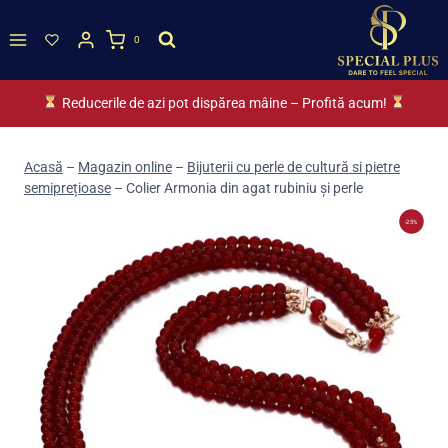
Skip
to
0
content
Reducerile de azi pot dispărea mâine – Profită acum!
Acasă
–
Magazin online
–
Bijuterii cu perle de cultură si pietre
semiprețioase
–
Colier Armonia din agat rubiniu și perle
-25%