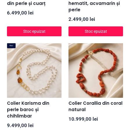
din perle și cuarț
hematit, acvamarin și
perle
6.499,00
lei
2.499,00
lei
Stoc epuizat
Stoc epuizat
Nou!
Colier Karisma din
Colier Corallia din coral
perle baroc și
natural
chihlimbar
10.999,00
lei
9.499,00
lei