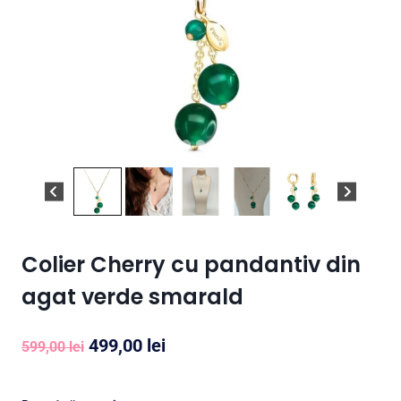
Colier Cherry cu pandantiv din
agat verde smarald
Prețul
Prețul
499,00
lei
599,00
lei
inițial
curent