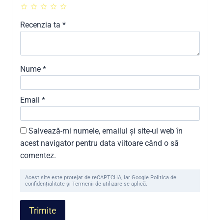
Recenzia ta
*
Nume
*
Email
*
Salvează-mi numele, emailul și site-ul web în
acest navigator pentru data viitoare când o să
comentez.
Acest site este protejat de reCAPTCHA, iar Google Politica de
confidențialitate și Termenii de utilizare se aplică.