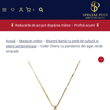
Skip
to
0
content
Reducerile de azi pot dispărea mâine – Profită acum!
Acasă
–
Magazin online
–
Bijuterii damă cu perle de cultură si
pietre semiprețioase
–
Colier Cherry cu pandantiv din agat verde
smarald
-17%