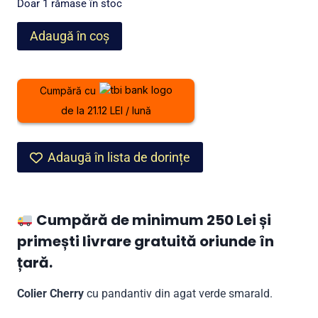
a
este:
Doar 1 rămase în stoc
fost:
499,00 lei.
Cantitate
Adaugă în coș
599,00 lei.
Colier
Cherry
cu
Cumpără cu
pandantiv
de la 21.12 LEI / lună
din
agat
verde
Adaugă în lista de dorințe
smarald
Cumpără de minimum 250 Lei și
primești livrare gratuită oriunde în
țară.
Colier Cherry
cu pandantiv din agat verde smarald.