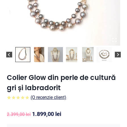
Colier Glow din perle de cultură
gri și labradorit
(O recenzie client)
5.00
5
1
din
pe
baza a
Prețul
Prețul
1.899,00
lei
evaluare a
2.399,00
lei
clientului
inițial
curent