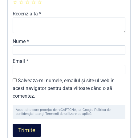
Recenzia ta
*
Nume
*
Email
*
Salvează-mi numele, emailul și site-ul web în
acest navigator pentru data viitoare când o să
comentez.
Acest site este protejat de reCAPTCHA, iar Google Politica de
confidențialitate și Termenii de utilizare se aplică.