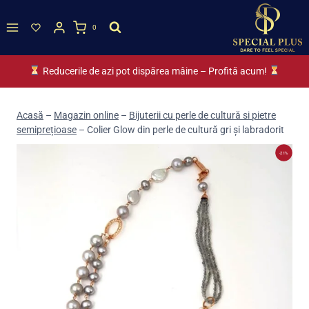
Skip
to
0
content
Reducerile de azi pot dispărea mâine – Profită acum!
Acasă
–
Magazin online
–
Bijuterii cu perle de cultură si pietre
semiprețioase
–
Colier Glow din perle de cultură gri și labradorit
-21%