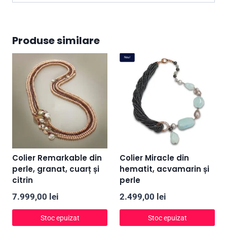
Produse similare
Nou!
Colier Remarkable din
Colier Miracle din
perle, granat, cuarț și
hematit, acvamarin și
citrin
perle
7.999,00
lei
2.499,00
lei
Stoc epuizat
Stoc epuizat