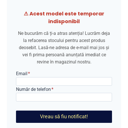
a
este:
⚠ Acest model este temporar
fost:
1.899,00 lei.
indisponibil
2.399,00 lei.
Ne bucurăm că ți-a atras atenția! Lucrăm deja
la refacerea stocului pentru acest produs
deosebit. Lasă-ne adresa de e-mail mai jos și
vei fi prima persoană anunțată imediat ce
revine în magazinul nostru.
Email
*
Număr de telefon
*
Vreau să fiu notificat!