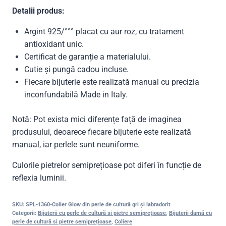
Detalii produs:
Argint 925/°°° placat cu aur roz, cu tratament
antioxidant unic.
Certificat de garanție a materialului.
Cutie și pungă cadou incluse.
Fiecare bijuterie este realizată manual cu precizia
inconfundabilă Made in Italy.
Notă: Pot exista mici diferențe față de imaginea
produsului, deoarece fiecare bijuterie este realizată
manual, iar perlele sunt neuniforme.
Culorile pietrelor semiprețioase pot diferi în funcție de
reflexia luminii.
SKU:
SPL-1360-Colier Glow din perle de cultură gri și labradorit
Categorii:
Bijuterii cu perle de cultură si pietre semiprețioase
,
Bijuterii damă cu
perle de cultură si pietre semiprețioase
,
Coliere