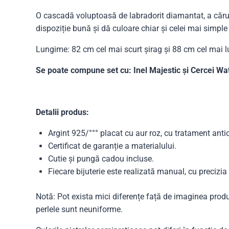
O cascadă voluptoasă de labradorit diamantat, a cărui
dispoziție bună și dă culoare chiar și celei mai simple 
Lungime: 82 cm cel mai scurt șirag și 88 cm cel mai l
Se poate compune set cu: Inel Majestic și Cercei Wate
Detalii produs:
Argint 925/°°° placat cu aur roz, cu tratament anti
Certificat de garanție a materialului.
Cutie și pungă cadou incluse.
Fiecare bijuterie este realizată manual, cu precizi
Notă: Pot exista mici diferențe față de imaginea produs
perlele sunt neuniforme.