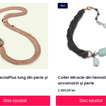
Nou!
ecialPlus lung din perle și
Colier Miracle din hemati
acvamarin și perle
2.499,00
lei
Stoc epuizat
Stoc epuizat