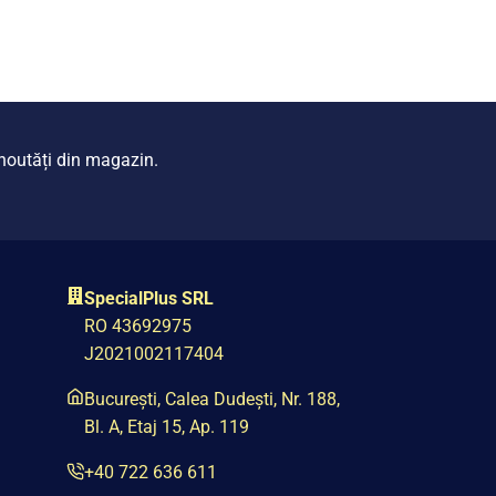
i noutăți din magazin.
SpecialPlus SRL
RO 43692975
J2021002117404
București, Calea Dudești, Nr. 188,
Bl. A, Etaj 15, Ap. 119
+40 722 636 611