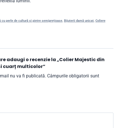
reflexia luminii.
ă cu perle de cultură si pietre semiprețioase
,
Bijuterii damă unicat
,
Coliere
are adaugi o recenzie la „Colier Majestic din
și cuarț multicolor”
mail nu va fi publicată.
Câmpurile obligatorii sunt