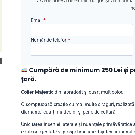
Lasă-ne adresa de e-mail mai jos și vei fi prim
no
Email
*
Număr de telefon
*
Cumpără de minimum 250 Lei și pri
țară.
Colier Majestic
din labradorit și cuarț multicolor.
O somptuoasă creație cu mai multe șiraguri, realizată d
diamante, cuarț multicolor și perle de cultură.
Unicitatea inserției laterale și nuanțele primăvăratice
conferă lejeritate și prospețime unei bijuterii impunăto