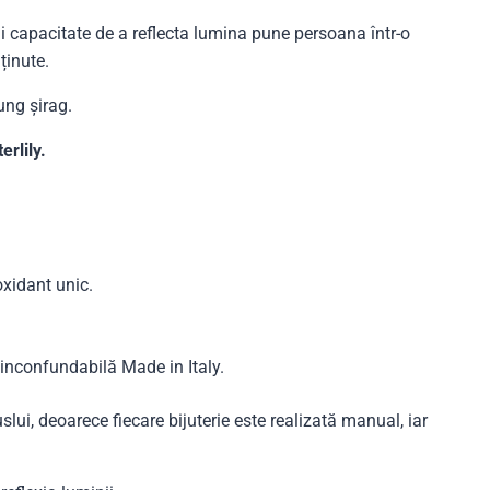
 capacitate de a reflecta lumina pune persoana într-o
ținute.
ung șirag.
rlily.
oxidant unic.
a inconfundabilă Made in Italy.
lui, deoarece fiecare bijuterie este realizată manual, iar