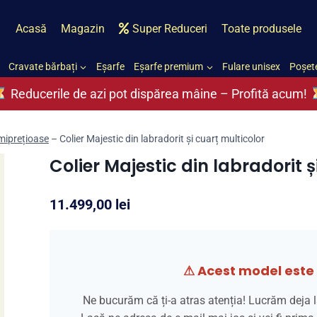
Acasă
Magazin
Super Reduceri
Toate produsele
Cravate bărbați
Eșarfe
Eșarfe premium
Fulare unisex
Poșete
Reducerile de azi pot dispărea mâine – Profită acum!
semiprețioase
–
Colier Majestic din labradorit și cuarț multicolor
Colier Majestic din labradorit ș
11.499,00
lei
⚠ Acest model este 
Ne bucurăm că ți-a atras atenția! Lucrăm deja l