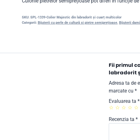
Culorile pietrelor semiprețioase pot diferi în funcție de 
SKU:
SPL-1339-Colier Majestic din labradorit și cuarț multicolor
Categorii:
Bijuterii cu perle de cultură si pietre semiprețioase
,
Bijuterii dam
Fii primul c
labradorit 
Adresa ta de e
marcate cu
*
Evaluarea ta
*
Recenzia ta
*