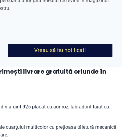
a persoană anunțată imediat ce revine în magazinul
stru.
Vreau să fiu notificat!
mești livrare gratuită oriunde în
in argint 925 placat cu aur roz, labradorit tăiat cu
 ale cuarțului multicolor cu prețioasa tăietură mecanică,
are.