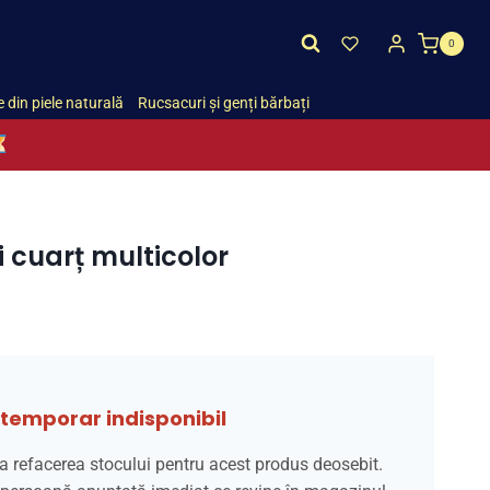
0
 din piele naturală
Rucsacuri și genți bărbați
i cuarț multicolor
temporar indisponibil
a refacerea stocului pentru acest produs deosebit.