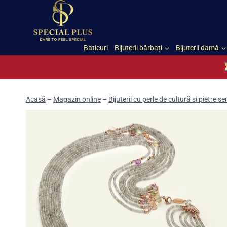
Skip
to
content
Baticuri
Bijuterii bărbați
Bijuterii damă
Acasă
–
Magazin online
–
Bijuterii cu perle de cultură si pietre 