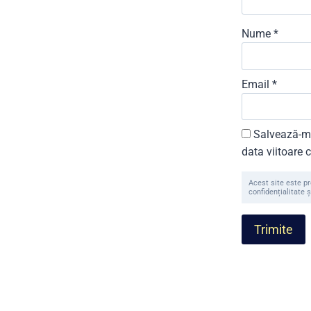
Nume
*
Email
*
Salvează-mi
data viitoare
Acest site este p
confidențialitate ș