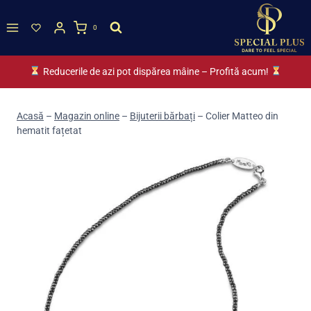
Skip
to
0
content
Reducerile de azi pot dispărea mâine – Profită acum!
Acasă
–
Magazin online
–
Bijuterii bărbați
–
Colier Matteo din
hematit fațetat