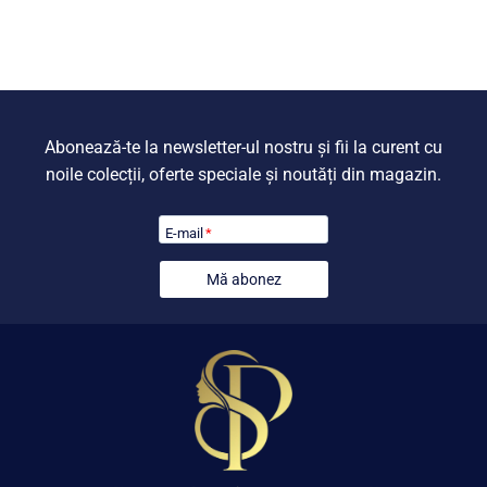
fost:
399,00 lei.
549,00 lei.
Abonează-te la newsletter-ul nostru și fii la curent cu
noile colecții, oferte speciale și noutăți din magazin.
E-mail
*
Mă abonez