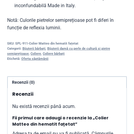
inconfundabilă Made in Italy.
Notă: Culorile pietrelor semiprețioase pot fi diferi în
funcție de reflexia luminii.
SKU:
SPL-911-Colier Matteo din hematit fațetat
Categorii:
Bijuterii bărbați
,
Bijuterii damă cu perle de cultură si pietre
semiprețioase
,
Coliere
,
Coliere bărbați
Etichetă:
Oferta săptămânii
Recenzii (0)
Recenzii
Nu există recenzii până acum.
Fii primul care adaugi o recenzie la „Colier
Matteo din hematit fațetat”
Adresa ta de email nu va fi publicată.
Câmpurile