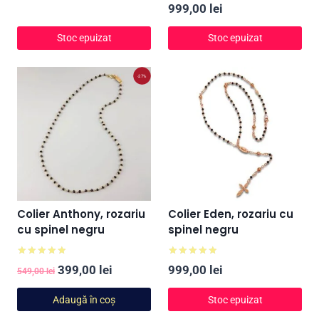
Evaluat la
999,00
lei
5.00
din 5
Stoc epuizat
Stoc epuizat
-27%
Colier Anthony, rozariu
Colier Eden, rozariu cu
cu spinel negru
spinel negru
Evaluat la
Evaluat la
Prețul
Prețul
399,00
lei
999,00
lei
549,00
lei
5.00
5.00
din 5
din 5
inițial
curent
Adaugă în coș
Stoc epuizat
a
este: