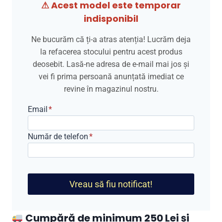
⚠ Acest model este temporar
indisponibil
Ne bucurăm că ți-a atras atenția! Lucrăm deja
la refacerea stocului pentru acest produs
deosebit. Lasă-ne adresa de e-mail mai jos și
vei fi prima persoană anunțată imediat ce
revine în magazinul nostru.
Email
*
Număr de telefon
*
Vreau să fiu notificat!
Cumpără de minimum 250 Lei și