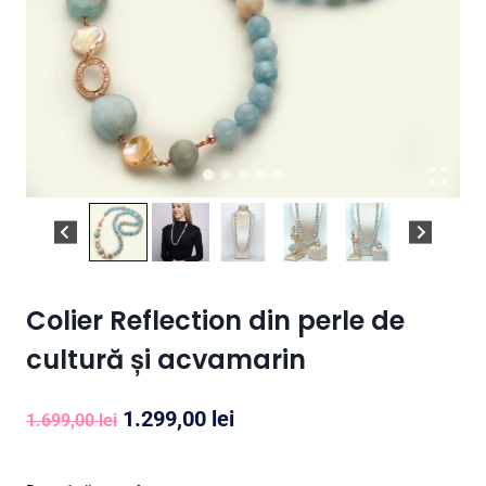
Colier Reflection din perle de
cultură și acvamarin
Prețul
Prețul
1.299,00
lei
1.699,00
lei
inițial
curent