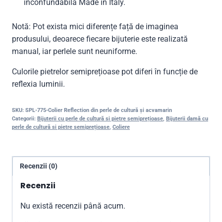
inconfundabilă Made in Italy.
Notă: Pot exista mici diferențe față de imaginea
produsului, deoarece fiecare bijuterie este realizată
manual, iar perlele sunt neuniforme.
Culorile pietrelor semiprețioase pot diferi în funcție de
reflexia luminii.
SKU:
SPL-775-Colier Reflection din perle de cultură și acvamarin
Categorii:
Bijuterii cu perle de cultură si pietre semiprețioase
,
Bijuterii damă cu
perle de cultură si pietre semiprețioase
,
Coliere
Recenzii (0)
Recenzii
Nu există recenzii până acum.