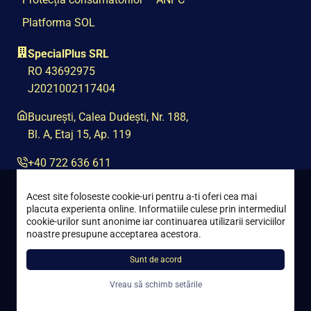
Platforma SOL
SpecialPlus SRL
RO 43692975
J2021002117404
București, Calea Dudești, Nr. 188,
Bl. A, Etaj 15, Ap. 119
+40 722 636 611
contact@special-plus.ro
Acest site foloseste cookie-uri pentru a-ti oferi cea mai
placuta experienta online. Informatiile culese prin intermediul
cookie-urilor sunt anonime iar continuarea utilizarii serviciilor
noastre presupune acceptarea acestora.
Sunt de acord
Toate drepturile rezervate © 2021 – 2026 Special Plus
Vreau să schimb setările