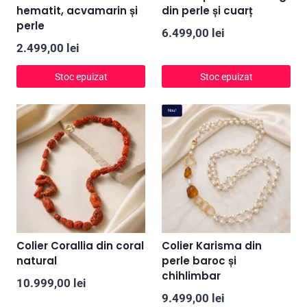
hematit, acvamarin și
din perle și cuarț
perle
6.499,00
lei
2.499,00
lei
Stoc epuizat
Stoc epuizat
Nou!
Colier Corallia din coral
Colier Karisma din
natural
perle baroc și
chihlimbar
10.999,00
lei
9.499,00
lei