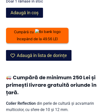
a
este:
Doar 1 rămase în stoc
fost:
1.299,00 lei.
Cantitate
Adaugă în coș
1.699,00 lei.
Colier
Reflection
din
Cumpără cu
perle
începând de la 49.56 LEI
de
cultură
și
Adaugă în lista de dorințe
acvamarin
Cumpără de minimum 250 Lei și
primești livrare gratuită oriunde în
țară.
Colier Reflection
din perle de cultură și acvamarin
multicolor, cu sfere de 10 și 12 mm.