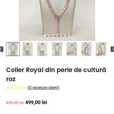
Colier Royal din perle de cultură
roz
(O recenzie client)
5.00
5
1
din
pe
baza a
Prețul
Prețul
499,00
lei
evaluare a
699,00
lei
clientului
inițial
curent