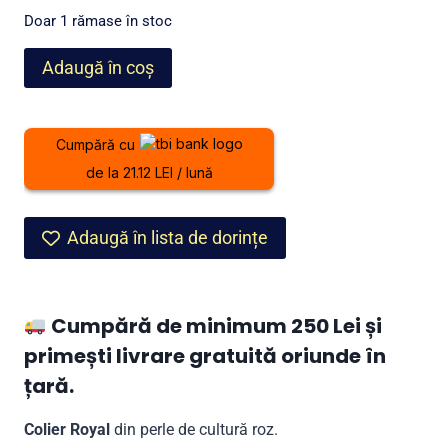
a
este:
Doar 1 rămase în stoc
fost:
499,00 lei.
Cantitate
Adaugă în coș
699,00 lei.
Colier
Royal
din
Cumpără cu
perle
de la 21.12 LEI / lună
de
cultură
roz
Adaugă în lista de dorințe
Cumpără de minimum 250 Lei și
primești livrare gratuită oriunde în
țară.
Colier Royal
din perle de cultură roz.