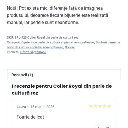
Notă: Pot exista mici diferențe față de imaginea
produsului, deoarece fiecare bijuterie este realizată
manual, iar perlele sunt neuniforme.
SKU:
SPL-928-Colier Royal din perle de cultură roz
Categorii:
Bijuterii cu perle de cultură si pietre semiprețioase
,
Bijuterii damă cu
perle de cultură si pietre semiprețioase
,
Coliere
Etichetă:
Oferta săptămânii
Recenzii (1)
1 recenzie pentru
Colier Royal din perle de
cultură roz
Laura
–
15 martie 2026
5
din 5
Foarte delicat