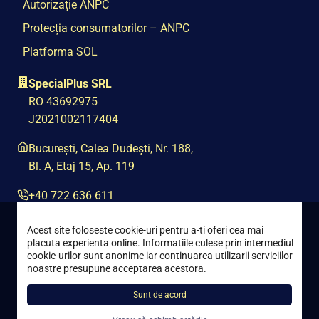
Autorizație ANPC
Protecția consumatorilor – ANPC
Platforma SOL
SpecialPlus SRL
RO 43692975
J2021002117404
București, Calea Dudești, Nr. 188,
Bl. A, Etaj 15, Ap. 119
+40 722 636 611
contact@special-plus.ro
Acest site foloseste cookie-uri pentru a-ti oferi cea mai
placuta experienta online. Informatiile culese prin intermediul
cookie-urilor sunt anonime iar continuarea utilizarii serviciilor
noastre presupune acceptarea acestora.
Sunt de acord
Toate drepturile rezervate © 2021 – 2026 Special Plus