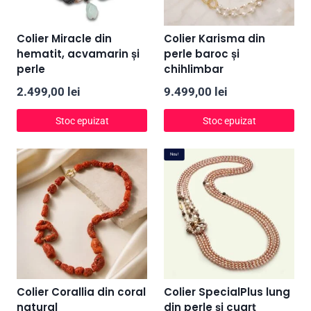
Colier Miracle din
Colier Karisma din
hematit, acvamarin și
perle baroc și
perle
chihlimbar
2.499,00
lei
9.499,00
lei
Stoc epuizat
Stoc epuizat
Nou!
Colier Corallia din coral
Colier SpecialPlus lung
natural
din perle și cuarț