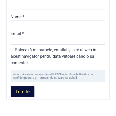
Nume
*
Email
*
Salvează-mi numele, emailul și site-ul web în
acest navigator pentru data viitoare când o să
comentez.
Acest site este protejat de reCAPTCHA, iar Google Politica de
confidențialitate și Termenii de utilizare se aplică.