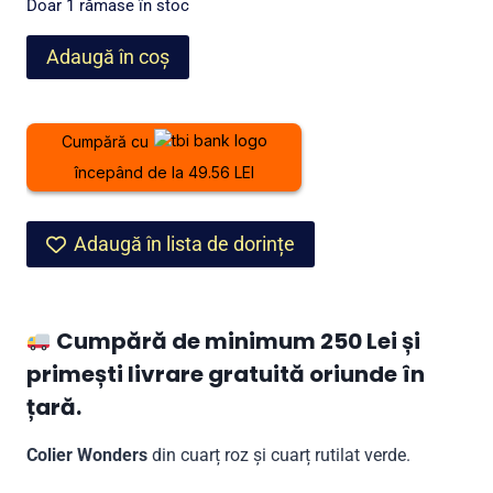
a
este:
Doar 1 rămase în stoc
fost:
1.299,00 lei.
Cantitate
Adaugă în coș
1.999,00 lei.
Colier
Wonders
din
Cumpără cu
cuarț
începând de la 49.56 LEI
roz
și
cuarț
Adaugă în lista de dorințe
rutilat
verde
Cumpără de minimum 250 Lei și
primești livrare gratuită oriunde în
țară.
Colier Wonders
din cuarț roz și cuarț rutilat verde.