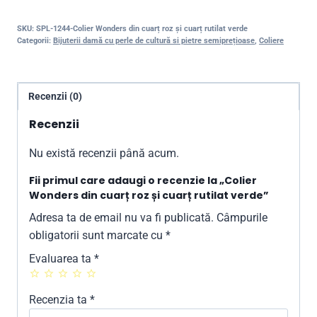
SKU:
SPL-1244-Colier Wonders din cuarț roz și cuarț rutilat verde
Categorii:
Bijuterii damă cu perle de cultură si pietre semiprețioase
,
Coliere
Recenzii (0)
Recenzii
Nu există recenzii până acum.
Fii primul care adaugi o recenzie la „Colier
Wonders din cuarț roz și cuarț rutilat verde”
Adresa ta de email nu va fi publicată.
Câmpurile
obligatorii sunt marcate cu
*
Evaluarea ta
*
Recenzia ta
*