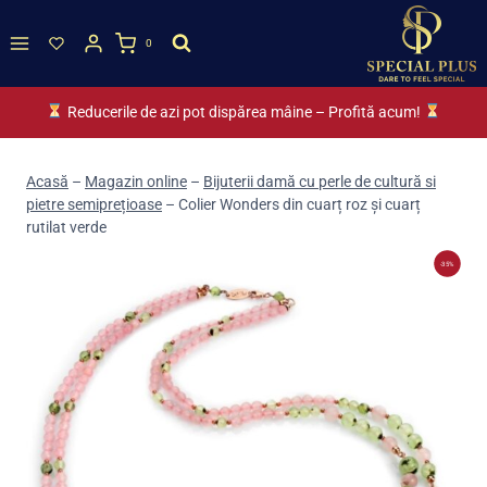
Skip
to
0
content
Reducerile de azi pot dispărea mâine – Profită acum!
Acasă
–
Magazin online
–
Bijuterii damă cu perle de cultură si
pietre semiprețioase
–
Colier Wonders din cuarț roz și cuarț
rutilat verde
-35%