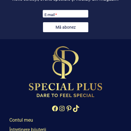
E-mail
*
Mă abonez
Facebook
Instagram
Pinterest
TikTok
Contul meu
Întreținere bijuterii