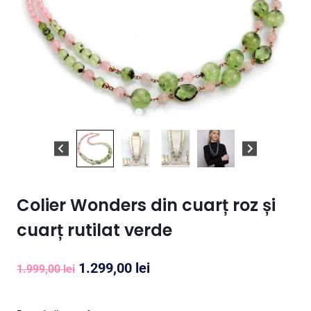
Colier Wonders din cuarț roz și
cuarț rutilat verde
Prețul
Prețul
1.299,00
lei
1.999,00
lei
inițial
curent