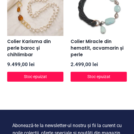
Colier Karisma din
Colier Miracle din
perle baroc și
hematit, acvamarin și
chihlimbar
perle
9.499,00
lei
2.499,00
lei
Stoc epuizat
Stoc epuizat
Abonează-te la newsletter-ul nostru și fii la curent cu
noile colecții, oferte speciale și noutăți din magazin.