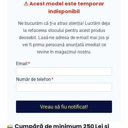
⚠ Acest model este temporar
indisponibil
Ne bucurăm că ți-a atras atenția! Lucrăm deja
la refacerea stocului pentru acest produs
deosebit. Lasă-ne adresa de e-mail mai jos și
vei fi prima persoană anunțată imediat ce
revine în magazinul nostru.
Email
*
Număr de telefon
*
Vreau să fiu notificat!
Cumpără de minimum 250 Lei și