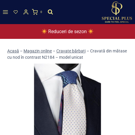
Skip
to
0
content
Reduceri de sezon
Acasă
–
Magazin online
–
Cravate bărbați
–
Cravată din mătase
cu nod în contrast N2184 – model unicat