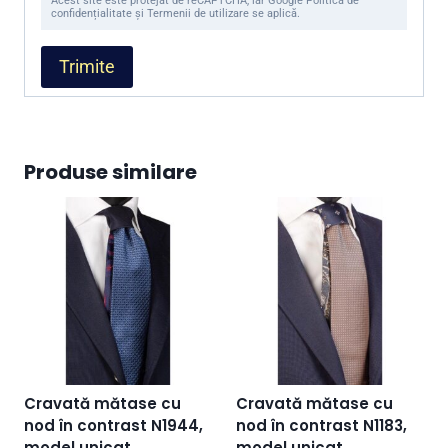
Acest site este protejat de reCAPTCHA, iar Google Politica de
confidențialitate și Termenii de utilizare se aplică.
Produse similare
Cravată mătase cu
Cravată mătase cu
nod în contrast N1944,
nod în contrast N1183,
model unicat
model unicat