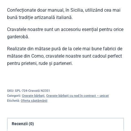
Confecționate doar manual, în Sicilia, utilizând cea mai
bună tradiție artizanală italiană.
Cravatele noastre sunt un accesoriu esențial pentru orice
garderobă.
Realizate din mătase pură de la cele mai bune fabrici de
mătase din Como, cravatele noastre sunt cadoul perfect
pentru prieteni, rude și parteneri.
SKU:
SPL-724-Cravată N2351
Categorii:
Cravate bărbați
,
Cravate bărbați cu nod în contrast – unicat
Etichetă:
Oferta săptămânii
Recenzii (0)