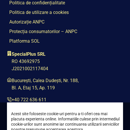
Politica de confidențialitate
Politica de utilizare a cookies
Autorizație ANPC
Protecția consumatorilor – ANPC
Platforma SOL
SpecialPlus SRL
RO 43692975
J2021002117404
București, Calea Dudești, Nr. 188,
Bl. A, Etaj 15, Ap. 119
+40 722 636 611
contact@special-plus.ro
Acest site foloseste cookie-uri pentru a-ti oferi cea mai
placuta experienta online. Informatiile culese prin intermediul
cookie-urilor sunt anonime iar continuarea utilizarii serviciilor
noastre presupune acceptarea acestora.