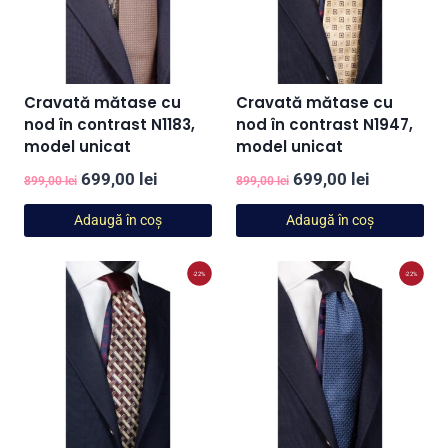
Cravată mătase cu
Cravată mătase cu
nod în contrast N1183,
nod în contrast N1947,
model unicat
model unicat
Prețul
Prețul
Prețul
Prețul
699,00
lei
699,00
lei
899,00
lei
899,00
lei
inițial
curent
inițial
curent
Adaugă în coș
Adaugă în coș
a
este:
a
este:
fost:
699,00 lei.
fost:
699,00 lei
-22%
-22%
899,00 lei.
899,00 lei.