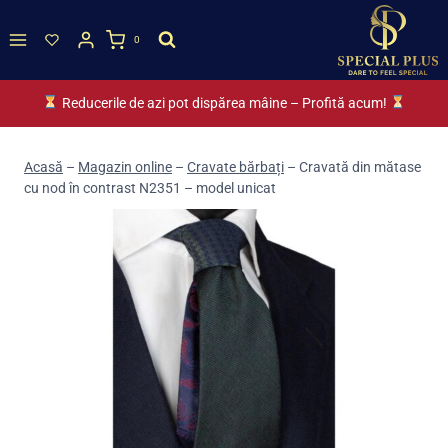
Skip
to
0
content
Reducerile de azi pot dispărea mâine – Profită acum!
Acasă
–
Magazin online
–
Cravate bărbați
–
Cravată din mătase
cu nod în contrast N2351 – model unicat