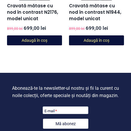
Cravată mătase cu
Cravată mătase cu
nod în contrast N2176,
nod în contrast N1944,
model unicat
model unicat
Prețul
Prețul
Prețul
Prețul
699,00
lei
699,00
lei
899,00
lei
899,00
lei
inițial
curent
inițial
curent
Adaugă în coș
Adaugă în coș
a
este:
a
este:
fost:
699,00 lei.
fost:
699,00 lei
899,00 lei.
899,00 lei.
Abonează-te la newsletter-ul nostru și fii la curent cu
noile colecții, oferte speciale și noutăți din magazin.
E-mail
*
Mă abonez