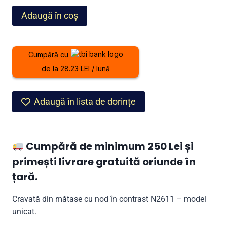
fost:
699,00 lei.
Cantitate
Adaugă în coș
899,00 lei.
Cravată
din
mătase
Cumpără cu
cu
de la 28.23 LEI / lună
nod
în
contrast
Adaugă în lista de dorințe
N2611
–
model
Cumpără de minimum 250 Lei și
unicat
primești livrare gratuită oriunde în
țară.
Cravată din mătase cu nod în contrast N2611 – model
unicat.