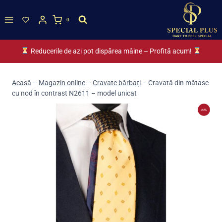
Skip
to
0
content
Reducerile de azi pot dispărea mâine – Profită acum!
Acasă
–
Magazin online
–
Cravate bărbați
–
Cravată din mătase
cu nod în contrast N2611 – model unicat
-22%