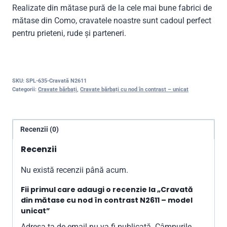
Realizate din mătase pură de la cele mai bune fabrici de
mătase din Como, cravatele noastre sunt cadoul perfect
pentru prieteni, rude și parteneri.
SKU:
SPL-635-Cravată N2611
Categorii:
Cravate bărbați
,
Cravate bărbați cu nod în contrast – unicat
Recenzii (0)
Recenzii
Nu există recenzii până acum.
Fii primul care adaugi o recenzie la „Cravată
din mătase cu nod în contrast N2611 – model
unicat”
Adresa ta de email nu va fi publicată.
Câmpurile