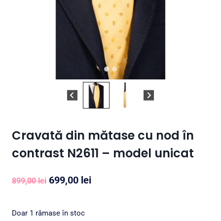
Cravată din mătase cu nod în
contrast N2611 – model unicat
Prețul
Prețul
699,00
lei
899,00
lei
inițial
curent
a
este:
Doar 1 rămase în stoc