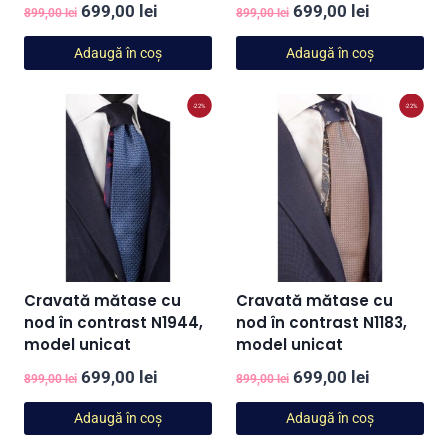
Prețul
Prețul
Prețul
Prețul
699,00
lei
699,00
lei
899,00
lei
899,00
lei
inițial
curent
inițial
curent
Adaugă în coș
Adaugă în coș
a
este:
a
este:
fost:
699,00 lei.
fost:
699,00 lei
-22%
-22%
899,00 lei.
899,00 lei.
Cravată mătase cu
Cravată mătase cu
nod în contrast N1944,
nod în contrast N1183,
model unicat
model unicat
Prețul
Prețul
Prețul
Prețul
699,00
lei
699,00
lei
899,00
lei
899,00
lei
inițial
curent
inițial
curent
Adaugă în coș
Adaugă în coș
a
este:
a
este: