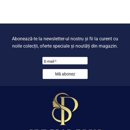
fost:
699,00 lei.
fost:
699,00 lei
899,00 lei.
899,00 lei.
Abonează-te la newsletter-ul nostru și fii la curent cu
noile colecții, oferte speciale și noutăți din magazin.
E-mail
*
Mă abonez