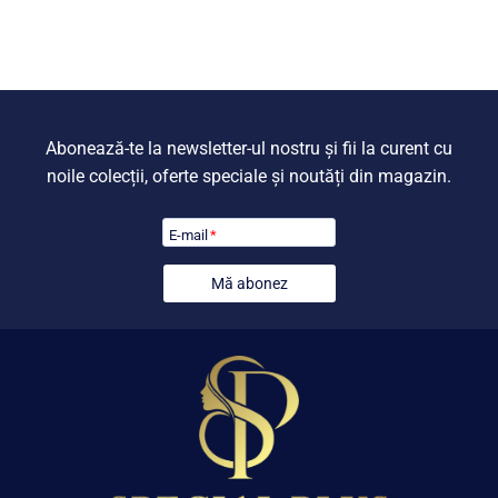
fost:
799,00 lei.
fost:
799,00 lei
899,00 lei.
899,00 lei.
Abonează-te la newsletter-ul nostru și fii la curent cu
noile colecții, oferte speciale și noutăți din magazin.
E-mail
*
Mă abonez