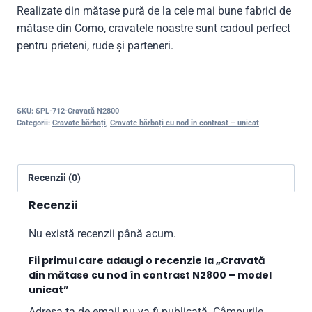
Realizate din mătase pură de la cele mai bune fabrici de
mătase din Como, cravatele noastre sunt cadoul perfect
pentru prieteni, rude și parteneri.
SKU:
SPL-712-Cravată N2800
Categorii:
Cravate bărbați
,
Cravate bărbați cu nod în contrast – unicat
Recenzii (0)
Recenzii
Nu există recenzii până acum.
Fii primul care adaugi o recenzie la „Cravată
din mătase cu nod în contrast N2800 – model
unicat”
Adresa ta de email nu va fi publicată.
Câmpurile