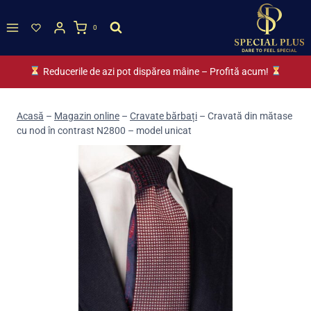
Skip
to
0
content
Reducerile de azi pot dispărea mâine – Profită acum!
Acasă
–
Magazin online
–
Cravate bărbați
–
Cravată din mătase
cu nod în contrast N2800 – model unicat