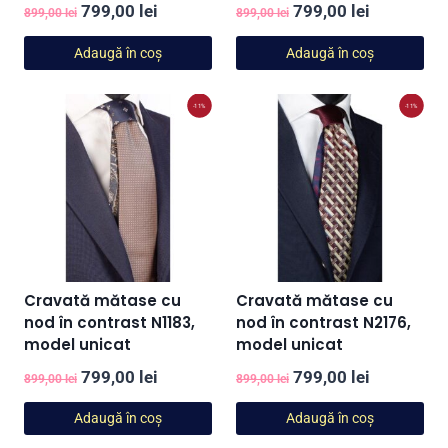
Prețul
Prețul
Prețul
Prețul
799,00
lei
799,00
lei
899,00
lei
899,00
lei
inițial
curent
inițial
curent
Adaugă în coș
Adaugă în coș
a
este:
a
este:
fost:
799,00 lei.
fost:
799,00 lei
-11%
-11%
899,00 lei.
899,00 lei.
Cravată mătase cu
Cravată mătase cu
nod în contrast N1183,
nod în contrast N2176,
model unicat
model unicat
Prețul
Prețul
Prețul
Prețul
799,00
lei
799,00
lei
899,00
lei
899,00
lei
inițial
curent
inițial
curent
Adaugă în coș
Adaugă în coș
a
este:
a
este: