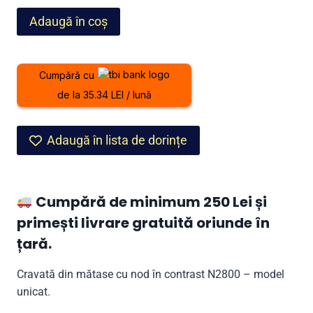
Cantitate
Adaugă în coș
Cravată
din
mătase
Cumpără cu
cu
de la 35.34 LEI / lună
nod
în
contrast
Adaugă în lista de dorințe
N2800
–
model
Cumpără de minimum 250 Lei și
unicat
primești livrare gratuită oriunde în
țară.
Cravată din mătase cu nod în contrast N2800 – model
unicat.