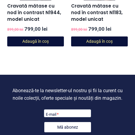
Cravată mătase cu
Cravată mătase cu
nod în contrast N1944,
nod în contrast N1183,
model unicat
model unicat
Prețul
Prețul
Prețul
Prețul
799,00
lei
799,00
lei
899,00
lei
899,00
lei
inițial
curent
inițial
curent
Adaugă în coș
Adaugă în coș
a
este:
a
este:
fost:
799,00 lei.
fost:
799,00 lei
899,00 lei.
899,00 lei.
Abonează-te la newsletter-ul nostru și fii la curent cu
noile colecții, oferte speciale și noutăți din magazin.
E-mail
*
Mă abonez