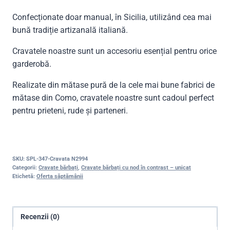
Confecționate doar manual, în Sicilia, utilizând cea mai
bună tradiție artizanală italiană.
Cravatele noastre sunt un accesoriu esențial pentru orice
garderobă.
Realizate din mătase pură de la cele mai bune fabrici de
mătase din Como, cravatele noastre sunt cadoul perfect
pentru prieteni, rude și parteneri.
SKU:
SPL-347-Cravata N2994
Categorii:
Cravate bărbați
,
Cravate bărbați cu nod în contrast – unicat
Etichetă:
Oferta săptămânii
Recenzii (0)