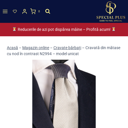
Skip
to
0
content
Reducerile de azi pot dispărea mâine – Profită acum!
Acasă
–
Magazin online
–
Cravate bărbați
–
Cravată din mătase
cu nod în contrast N2994 – model unicat