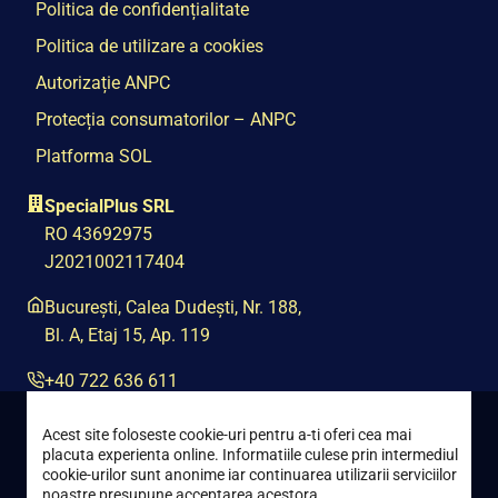
Politica de confidențialitate
Politica de utilizare a cookies
Autorizație ANPC
Protecția consumatorilor – ANPC
Platforma SOL
SpecialPlus SRL
RO 43692975
J2021002117404
București, Calea Dudești, Nr. 188,
Bl. A, Etaj 15, Ap. 119
+40 722 636 611
contact@special-plus.ro
Acest site foloseste cookie-uri pentru a-ti oferi cea mai
placuta experienta online. Informatiile culese prin intermediul
cookie-urilor sunt anonime iar continuarea utilizarii serviciilor
noastre presupune acceptarea acestora.