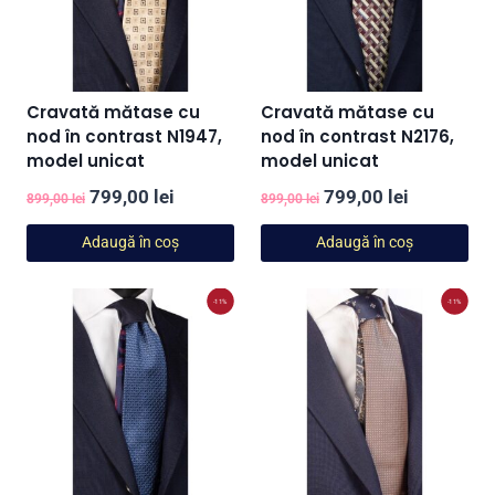
Cravată mătase cu
Cravată mătase cu
nod în contrast N1947,
nod în contrast N2176,
model unicat
model unicat
Prețul
Prețul
Prețul
Prețul
799,00
lei
799,00
lei
899,00
lei
899,00
lei
inițial
curent
inițial
curent
Adaugă în coș
Adaugă în coș
a
este:
a
este:
fost:
799,00 lei.
fost:
799,00 lei
-11%
-11%
899,00 lei.
899,00 lei.