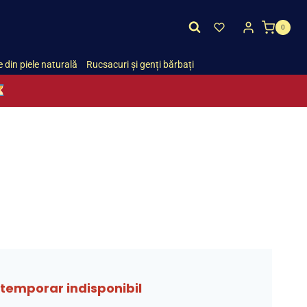
0
 din piele naturală
Rucsacuri și genți bărbați
temporar indisponibil