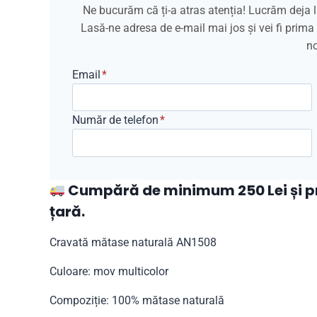
Ne bucurăm că ți-a atras atenția! Lucrăm deja l
Lasă-ne adresa de e-mail mai jos și vei fi prim
no
Email
*
Număr de telefon
*
Cumpără de minimum 250 Lei și pri
țară.
Cravată mătase naturală AN1508
Culoare: mov multicolor
Compoziție: 100% mătase naturală