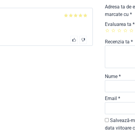
Adresa ta de e
marcate cu
*
5
din 5
Evaluarea ta
*
Recenzia ta
*
Nume
*
Email
*
Salvează-mi
data viitoare