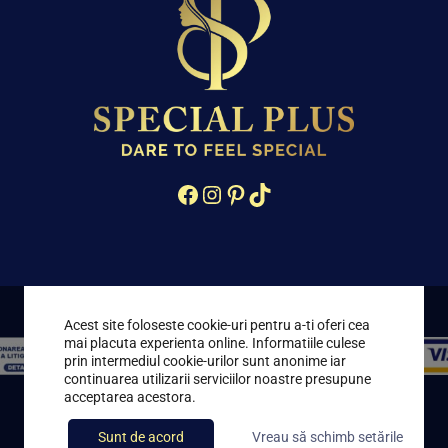
Facebook
Instagram
Pinterest
TikTok
Acest site foloseste cookie-uri pentru a-ti oferi cea
mai placuta experienta online. Informatiile culese
prin intermediul cookie-urilor sunt anonime iar
continuarea utilizarii serviciilor noastre presupune
acceptarea acestora.
Toate drepturile rezervate © 2021 – 2026 Special Plus
Sunt de acord
Vreau să schimb setările