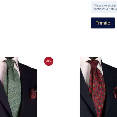
Acest site este p
confidențialitate ș
-29%