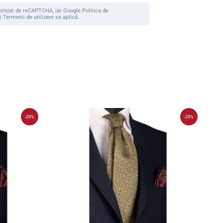
rotejat de reCAPTCHA, iar Google Politica de
i Termenii de utilizare se aplică.
-29%
-29%