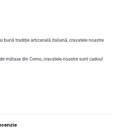
i bună tradiție artizanală italiană, cravatele noastre
i de mătase din Como, cravatele noastre sunt cadoul
ecenzie