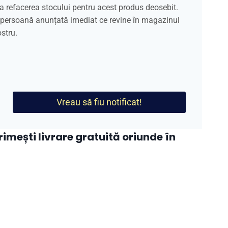
a refacerea stocului pentru acest produs deosebit.
a persoană anunțată imediat ce revine în magazinul
stru.
Vreau să fiu notificat!
mești livrare gratuită oriunde în