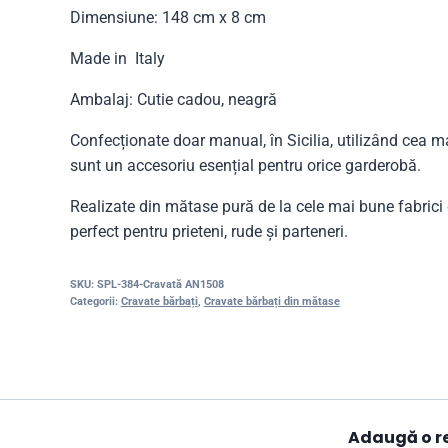
Dimensiune: 148 cm x 8 cm
Made in Italy
Ambalaj: Cutie cadou, neagră
Confecționate doar manual, în Sicilia, utilizând cea ma
sunt un accesoriu esențial pentru orice garderobă.
Realizate din mătase pură de la cele mai bune fabric
perfect pentru prieteni, rude și parteneri.
SKU:
SPL-384-Cravată AN1508
Categorii:
Cravate bărbați
,
Cravate bărbați din mătase
Adaugă o r