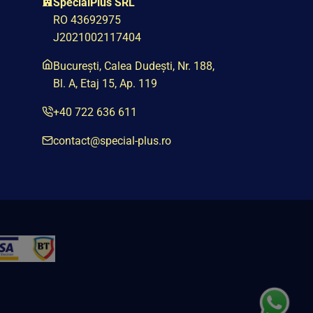
SpecialPlus SRL
RO 43692975
J2021002117404
București, Calea Dudești, Nr. 188,
Bl. A, Etaj 15, Ap. 119
+40 722 636 611
contact@special-plus.ro