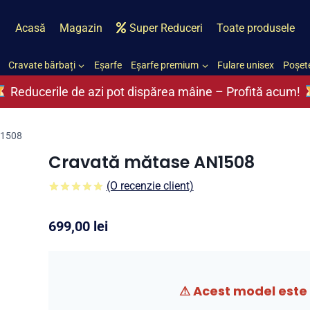
Acasă
Magazin
Super Reduceri
Toate produsele
Cravate bărbați
Eșarfe
Eșarfe premium
Fulare unisex
Poșete
Reducerile de azi pot dispărea mâine – Profită acum!
N1508
Cravată mătase AN1508
(O recenzie client)
5.00
5
1
din
pe
baza a
699,00
lei
evaluare a
clientului
⚠ Acest model este 