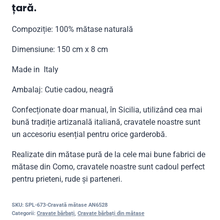
țară.
Compoziție: 100% mătase naturală
Dimensiune: 150 cm x 8 cm
Made in Italy
Ambalaj: Cutie cadou, neagră
Confecționate doar manual, în Sicilia, utilizând cea mai
bună tradiție artizanală italiană, cravatele noastre sunt
un accesoriu esențial pentru orice garderobă.
Realizate din mătase pură de la cele mai bune fabrici de
mătase din Como, cravatele noastre sunt cadoul perfect
pentru prieteni, rude și parteneri.
SKU:
SPL-673-Cravată mătase AN6528
Categorii:
Cravate bărbați
,
Cravate bărbați din mătase