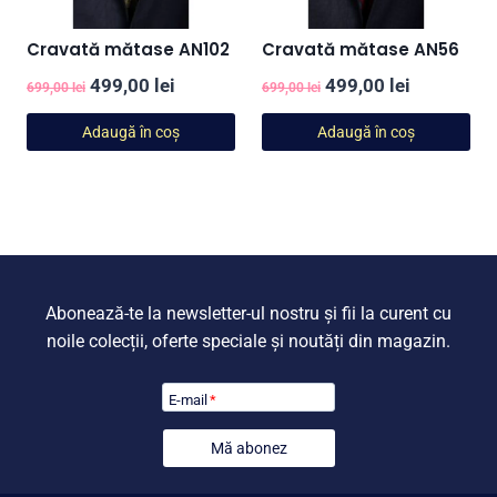
Cravată mătase AN102
Cravată mătase AN56
Prețul
Prețul
Prețul
Prețul
499,00
lei
499,00
lei
699,00
lei
699,00
lei
inițial
curent
inițial
curent
Adaugă în coș
Adaugă în coș
a
este:
a
este:
fost:
499,00 lei.
fost:
499,00 lei
699,00 lei.
699,00 lei.
Abonează-te la newsletter-ul nostru și fii la curent cu
noile colecții, oferte speciale și noutăți din magazin.
E-mail
*
Mă abonez