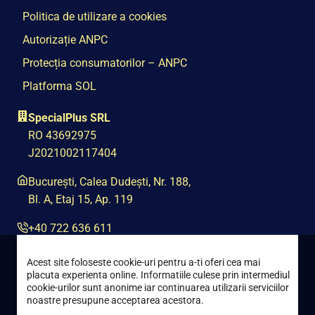
Politica de utilizare a cookies
Autorizație ANPC
Protecția consumatorilor – ANPC
Platforma SOL
SpecialPlus SRL
RO 43692975
J2021002117404
București, Calea Dudești, Nr. 188,
Bl. A, Etaj 15, Ap. 119
+40 722 636 611
contact@special-plus.ro
Acest site foloseste cookie-uri pentru a-ti oferi cea mai
placuta experienta online. Informatiile culese prin intermediul
cookie-urilor sunt anonime iar continuarea utilizarii serviciilor
noastre presupune acceptarea acestora.