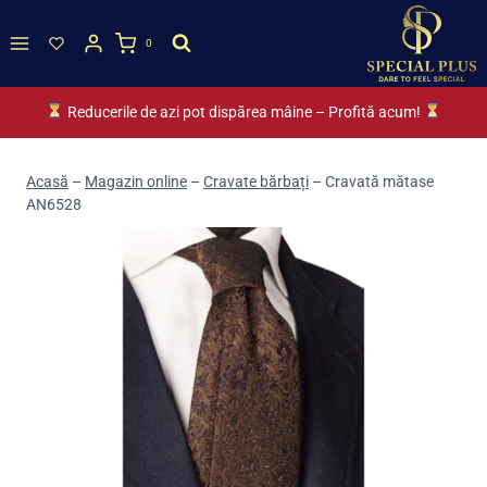
Skip
to
0
content
Reducerile de azi pot dispărea mâine – Profită acum!
Acasă
–
Magazin online
–
Cravate bărbați
–
Cravată mătase
AN6528