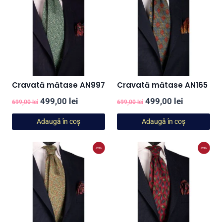
Cravată mătase AN997
Cravată mătase AN165
Prețul
Prețul
Prețul
Prețul
499,00
lei
499,00
lei
699,00
lei
699,00
lei
inițial
curent
inițial
curent
Adaugă în coș
Adaugă în coș
a
este:
a
este:
fost:
499,00 lei.
fost:
499,00 lei
-29%
-29%
699,00 lei.
699,00 lei.