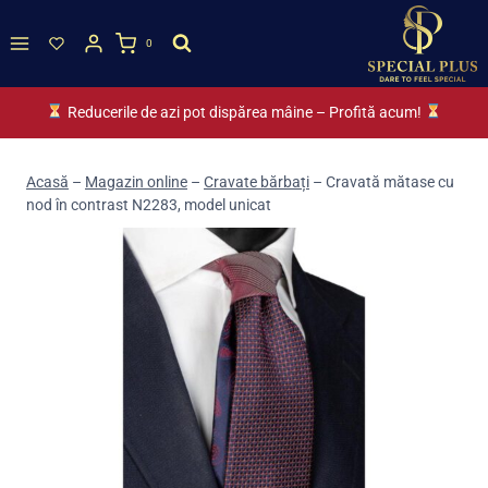
Skip
to
0
content
Reducerile de azi pot dispărea mâine – Profită acum!
Acasă
–
Magazin online
–
Cravate bărbați
–
Cravată mătase cu
nod în contrast N2283, model unicat