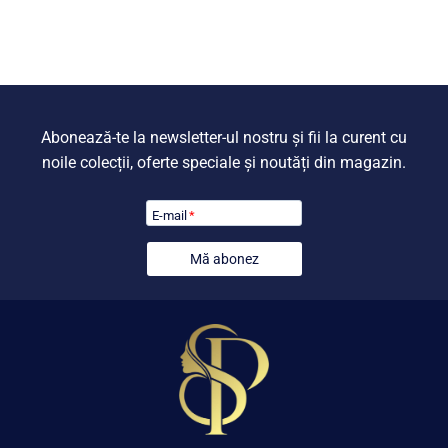
fost:
799,00 lei.
fost:
799,00 lei
899,00 lei.
899,00 lei.
Abonează-te la newsletter-ul nostru și fii la curent cu
noile colecții, oferte speciale și noutăți din magazin.
E-mail
*
Mă abonez