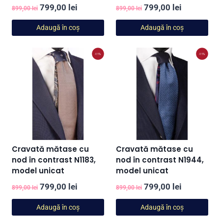
Prețul
Prețul
Prețul
Prețul
799,00
lei
799,00
lei
899,00
lei
899,00
lei
inițial
curent
inițial
curent
Adaugă în coș
Adaugă în coș
a
este:
a
este:
fost:
799,00 lei.
fost:
799,00 lei
-11%
-11%
899,00 lei.
899,00 lei.
Cravată mătase cu
Cravată mătase cu
nod în contrast N1183,
nod în contrast N1944,
model unicat
model unicat
Prețul
Prețul
Prețul
Prețul
799,00
lei
799,00
lei
899,00
lei
899,00
lei
inițial
curent
inițial
curent
Adaugă în coș
Adaugă în coș
a
este:
a
este: