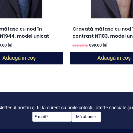
mătase cu nod în
Cravată mătase cu nod 
 N1944, model unicat
contrast N1183, model un
țul
Prețul
Prețul
Prețul
9,00
lei
699,00
lei
899,00
lei
ial
curent
inițial
curent
Adaugă în coș
Adaugă în coș
este:
a
este:
t:
699,00 lei.
fost:
699,00 lei.
,00 lei.
899,00 lei.
tter-ul nostru și fii la curent cu noile colecții, oferte speciale ș
Mă abonez
E-mail
*