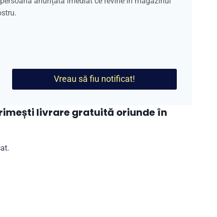
a persoană anunțată imediat ce revine în magazinul
stru.
Vreau să fiu notificat!
mești livrare gratuită oriunde în
at.