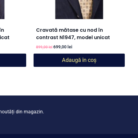
în
Cravată mătase cu nod în
icat
contrast N1947, model unicat
Prețul
Prețul
699,00
lei
899,00
lei
inițial
curent
Adaugă în coș
a
este:
fost:
699,00 lei.
899,00 lei.
i noutăți din magazin.