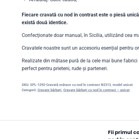
Fiecare cravată cu nod în contrast este o piesă unică
există două identice.
Confecționate doar manual, în Sicilia, utilizând cea ma
Cravatele noastre sunt un accesoriu esențial pentru o
Realizate din mătase pură de la cele mai bune fabric
perfect pentru prieteni, rude și parteneri.
SKU:
SPL-1292-Cravată mătase cu nod în contrast N2313, model unicat
Categorii:
Cravate bărbați
,
Cravate bărbați cu nod în contrast – unicat
Fii primul 