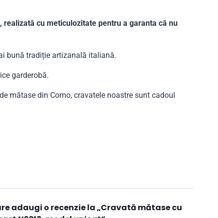
, realizată cu meticulozitate pentru a garanta că nu
i bună tradiție artizanală italiană.
rice garderobă.
i de mătase din Como, cravatele noastre sunt cadoul
care adaugi o recenzie la „Cravată mătase cu