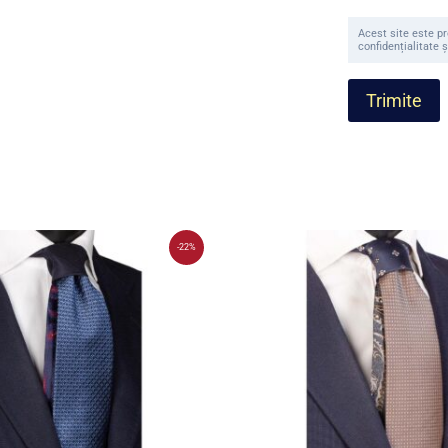
Acest site este p
confidențialitate ș
-22%