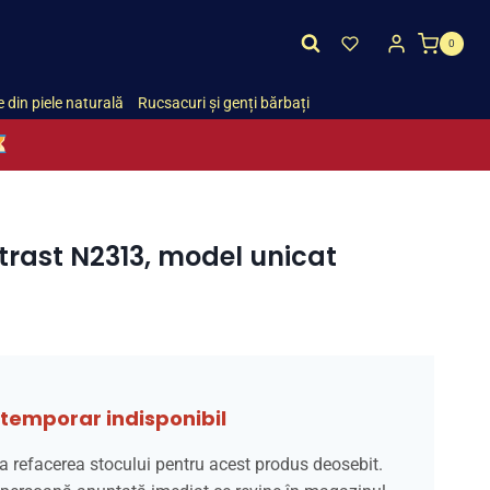
0
 din piele naturală
Rucsacuri și genți bărbați
rast N2313, model unicat
temporar indisponibil
a refacerea stocului pentru acest produs deosebit.