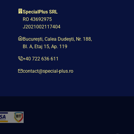
SpecialPlus SRL
RO 43692975
J2021002117404
București, Calea Dudești, Nr. 188,
Bl. A, Etaj 15, Ap. 119
+40 722 636 611
contact@special-plus.ro