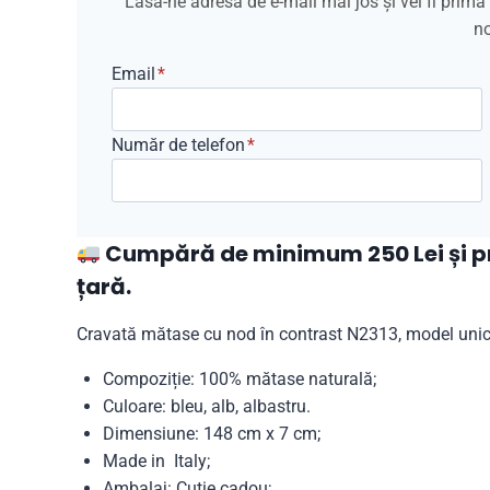
Lasă-ne adresa de e-mail mai jos și vei fi prim
no
Email
*
Număr de telefon
*
Cumpără de minimum 250 Lei și pri
țară.
Cravată mătase cu nod în contrast N2313, model unic
Compoziție: 100% mătase naturală;
Culoare: bleu, alb, albastru.
Dimensiune: 148 cm x 7 cm;
Made in Italy;
Ambalaj: Cutie cadou;