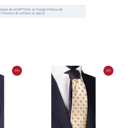
rotejat de reCAPTCHA, iar Google Politica de
i Termenii de utilizare se aplică.
-22%
-22%