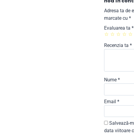
nod în cont
Adresa ta de e
marcate cu
*
Evaluarea ta
*
Recenzia ta
*
Nume
*
Email
*
Salvează-mi
data viitoare