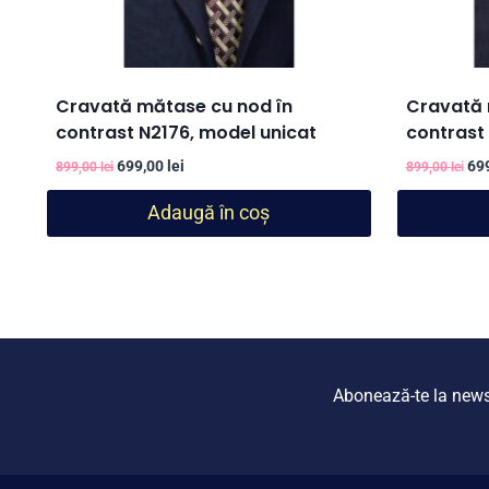
Cravată mătase cu nod în
Cravată 
contrast N2176, model unicat
contrast
Prețul
Prețul
Pre
699,00
lei
69
899,00
lei
899,00
lei
inițial
curent
iniț
Adaugă în coș
a
este:
a
fost:
699,00 lei.
fos
899,00 lei.
899
Abonează-te la newsle