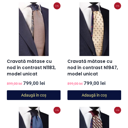
-11%
-11%
Cravată mătase cu
Cravată mătase cu
nod în contrast N1183,
nod în contrast N1947,
model unicat
model unicat
Prețul
Prețul
Prețul
Prețul
799,00
lei
799,00
lei
899,00
lei
899,00
lei
inițial
curent
inițial
curent
Adaugă în coș
Adaugă în coș
a
este:
a
este:
fost:
799,00 lei.
fost:
799,00 lei
-11%
-11%
899,00 lei.
899,00 lei.