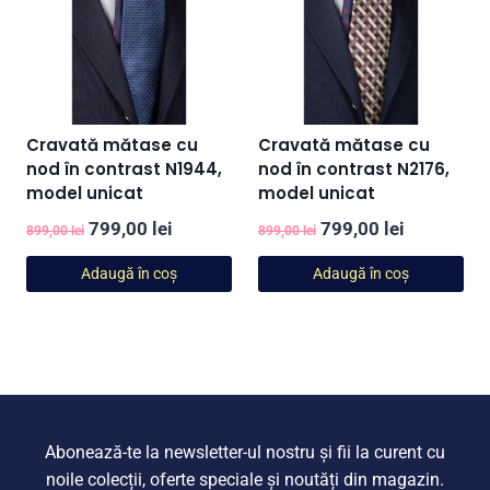
Cravată mătase cu
Cravată mătase cu
nod în contrast N1944,
nod în contrast N2176,
model unicat
model unicat
Prețul
Prețul
Prețul
Prețul
799,00
lei
799,00
lei
899,00
lei
899,00
lei
inițial
curent
inițial
curent
Adaugă în coș
Adaugă în coș
a
este:
a
este:
fost:
799,00 lei.
fost:
799,00 lei
899,00 lei.
899,00 lei.
Abonează-te la newsletter-ul nostru și fii la curent cu
noile colecții, oferte speciale și noutăți din magazin.