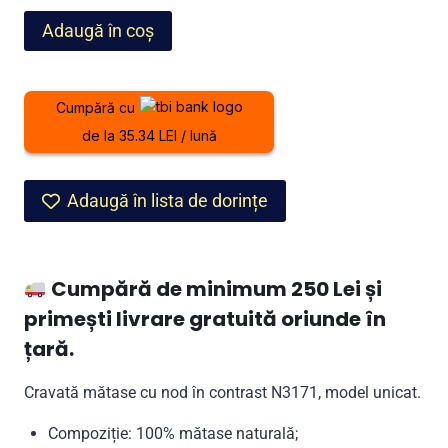
Cantitate
Adaugă în coș
Cravată
mătase
cu
Cumpără cu
nod
de la 35.34 LEI / lună
în
contrast
N3171,
Adaugă în lista de dorințe
model
unicat
Cumpără de minimum 250 Lei și
primești livrare gratuită oriunde în
țară.
Cravată mătase cu nod în contrast N3171, model unicat.
Compoziție: 100% mătase naturală;