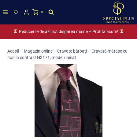
Skip
to
0
content
Reducerile de azi pot dispărea mâine – Profită acum!
Acasă
–
Magazin online
–
Cravate bărbați
–
Cravată mătase cu
nod în contrast N3171, model unicat