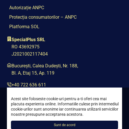
Autorizație ANPC
Protecția consumatorilor – ANPC
Platforma SOL
SpecialPlus SRL
RO 43692975
J2021002117404
București, Calea Dudești, Nr. 188,
Bl. A, Etaj 15, Ap. 119
+40 722 636 611
contact@special-plus.ro
Acest site foloseste cookie-uri pentru a-ti oferi cea mai
placuta experienta online. Informatiile culese prin intermediul
cookie-urilor sunt anonime iar continuarea utilizarii serviciilor
noastre presupune acceptarea acestora.
Sunt de acord