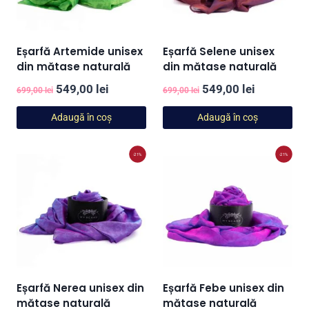
Eșarfă Artemide unisex
Eșarfă Selene unisex
din mătase naturală
din mătase naturală
Prețul
Prețul
Prețul
Prețul
549,00
lei
549,00
lei
699,00
lei
699,00
lei
inițial
curent
inițial
curent
Adaugă în coș
Adaugă în coș
a
este:
a
este:
fost:
549,00 lei.
fost:
549,00 lei
-21%
-21%
699,00 lei.
699,00 lei.
Eșarfă Nerea unisex din
Eșarfă Febe unisex din
mătase naturală
mătase naturală