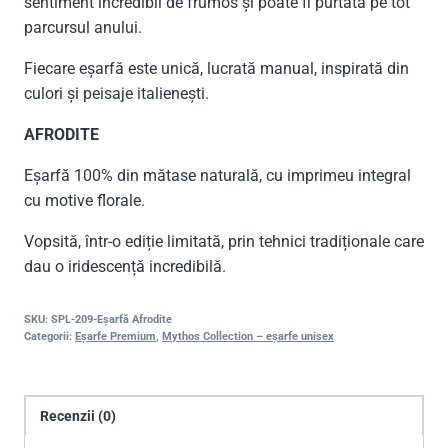
sentiment incredibil de frumos și poate fi purtată pe tot
parcursul anului.
Fiecare eșarfă este unică, lucrată manual, inspirată din
culori și peisaje italienești.
AFRODITE
Eșarfă 100% din mătase naturală, cu imprimeu integral
cu motive florale.
Vopsită, într-o ediție limitată, prin tehnici tradiționale care
dau o iridescență incredibilă.
SKU:
SPL-209-Eșarfă Afrodite
Categorii:
Eșarfe Premium
,
Mythos Collection – eșarfe unisex
Recenzii (0)