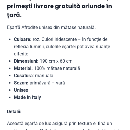
primești livrare gratuită oriunde în
țară.
Eșarfă Afrodite unisex din mătase naturală.
Culoare:
roz. Culori iridescente – în funcție de
reflexia luminii, culorile eșarfei pot avea nuanțe
diferite
Dimensiuni:
190 cm x 60 cm
Material:
100% mătase naturală
Cusătură
: manuală
Sezon:
primăvară – vară
Unisex
Made in Italy
Detalii:
Această eșarfă de lux asigură prin textura ei fină un