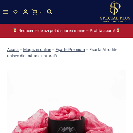
Skip
to
0
content
Reducerile de azi pot dispărea mâine – Profită acum!
Acasă
–
Magazin online
–
Eșarfe Premium
–
Eșarfă Afrodite
unisex din mătase naturală