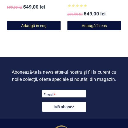
Prețul
Prețul
549,00
lei
699,00
lei
Evaluat la
Prețul
Prețul
549,00
lei
inițial
curent
699,00
lei
5.00
din 5
inițial
curent
a
este:
Adaugă în coș
Adaugă în coș
a
este:
fost:
549,00 lei.
fost:
549,00 lei
699,00 lei.
699,00 lei.
Abonează-te la newsletter-ul nostru și fii la curent cu
noile colecții, oferte speciale și noutăți din magazin.
E-mail
*
Mă abonez