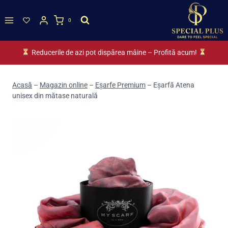
Skip
to
0
content
Reducerile de azi pot dispărea mâine – Profită acum!
Acasă
–
Magazin online
–
Eșarfe Premium
–
Eșarfă Atena
unisex din mătase naturală