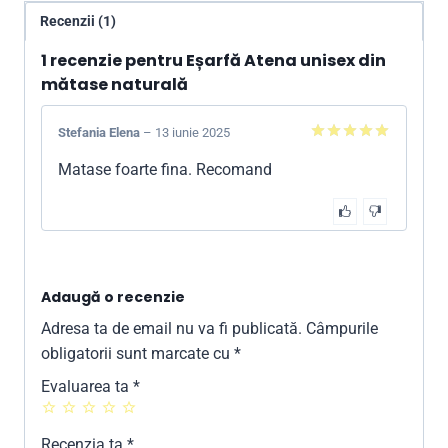
Recenzii (1)
1 recenzie pentru
Eșarfă Atena unisex din
mătase naturală
Stefania Elena
–
13 iunie 2025
5
din 5
Matase foarte fina. Recomand
Adaugă o recenzie
Adresa ta de email nu va fi publicată.
Câmpurile
obligatorii sunt marcate cu
*
Evaluarea ta
*
Recenzia ta
*