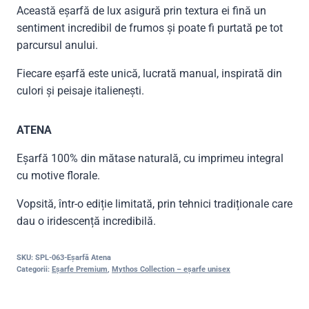
Această eșarfă de lux asigură prin textura ei fină un
sentiment incredibil de frumos și poate fi purtată pe tot
parcursul anului.
Fiecare eșarfă este unică, lucrată manual, inspirată din
culori și peisaje italienești.
ATENA
Eșarfă 100% din mătase naturală, cu imprimeu integral
cu motive florale.
Vopsită, într-o ediție limitată, prin tehnici tradiționale care
dau o iridescență incredibilă.
SKU:
SPL-063-Eșarfă Atena
Categorii:
Eșarfe Premium
,
Mythos Collection – eșarfe unisex