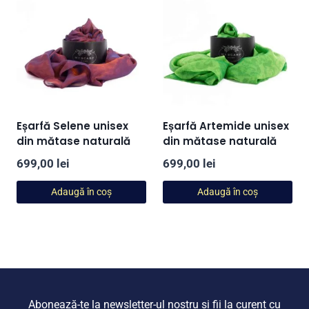
Eșarfă Selene unisex
Eșarfă Artemide unisex
din mătase naturală
din mătase naturală
699,00
lei
699,00
lei
Adaugă în coș
Adaugă în coș
Abonează-te la newsletter-ul nostru și fii la curent cu