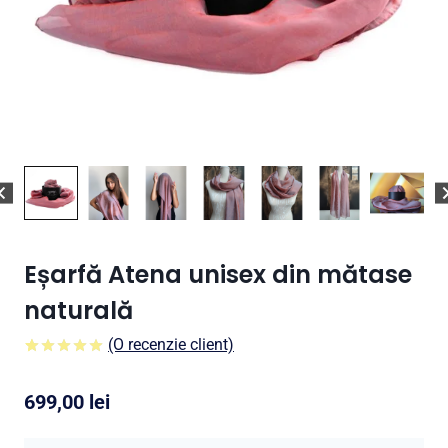
Eșarfă Atena unisex din mătase
naturală
(O recenzie client)
5.00
5
1
din
pe
baza a
699,00
lei
evaluare a
clientului