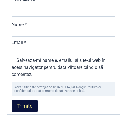
Nume
*
Email
*
Salvează-mi numele, emailul și site-ul web în
acest navigator pentru data viitoare când o să
comentez.
Acest site este protejat de reCAPTCHA, iar Google Politica de
confidențialitate și Termenii de utilizare se aplică.