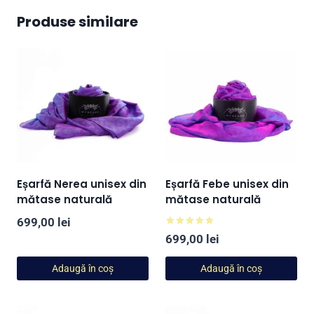
Produse similare
Eșarfă Nerea unisex din
Eșarfă Febe unisex din
mătase naturală
mătase naturală
699,00
lei
Evaluat la
699,00
lei
5.00
din 5
Adaugă în coș
Adaugă în coș