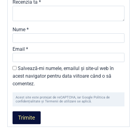
Recenzia ta
*
Nume
*
Email
*
Salvează-mi numele, emailul și site-ul web în
acest navigator pentru data viitoare când o să
comentez.
Acest site este protejat de reCAPTCHA, iar Google Politica de
confidențialitate și Termenii de utilizare se aplică.