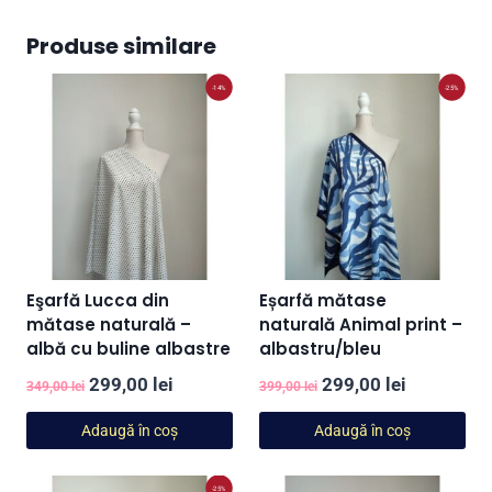
Produse similare
-14%
-25%
Eşarfă Lucca din
Eșarfă mătase
mătase naturală –
naturală Animal print –
albă cu buline albastre
albastru/bleu
Prețul
Prețul
Prețul
Prețul
299,00
lei
299,00
lei
349,00
lei
399,00
lei
inițial
curent
inițial
curent
Adaugă în coș
Adaugă în coș
a
este:
a
este:
fost:
299,00 lei.
fost:
299,00 lei
-25%