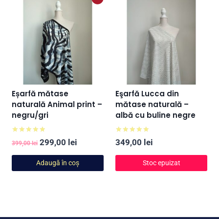
349,00 lei.
399,00 lei.
Eșarfă mătase
Eşarfă Lucca din
naturală Animal print –
mătase naturală –
negru/gri
albă cu buline negre
Evaluat la
Evaluat la
Prețul
Prețul
299,00
lei
349,00
lei
399,00
lei
5.00
5.00
din 5
din 5
inițial
curent
Adaugă în coș
Stoc epuizat
a
este:
fost:
299,00 lei.
399,00 lei.