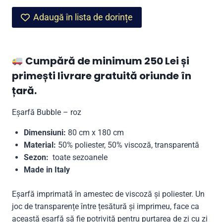
Bubble
Adaugă în lista de dorințe
–
roz
Cumpără de minimum 250 Lei și
primești livrare gratuită oriunde în
țară.
Eșarfă Bubble – roz
Dimensiuni:
80 cm x 180 cm
Material:
50% poliester, 50% viscoză, transparentă
Sezon:
toate sezoanele
Made in Italy
Eșarfă imprimată în amestec de viscoză și poliester. Un
joc de transparențe între țesătură și imprimeu, face ca
această eșarfă să fie potrivită pentru purtarea de zi cu zi