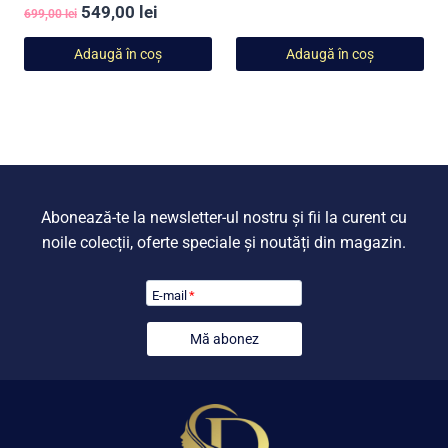
Evaluat la
Prețul
Prețul
549,00
lei
inițial
curent
699,00
lei
5.00
din 5
inițial
curent
a
este:
Adaugă în coș
Adaugă în coș
a
este:
fost:
549,00 lei
fost:
549,00 lei.
699,00 lei.
699,00 lei.
Abonează-te la newsletter-ul nostru și fii la curent cu
noile colecții, oferte speciale și noutăți din magazin.
E-mail
*
Mă abonez