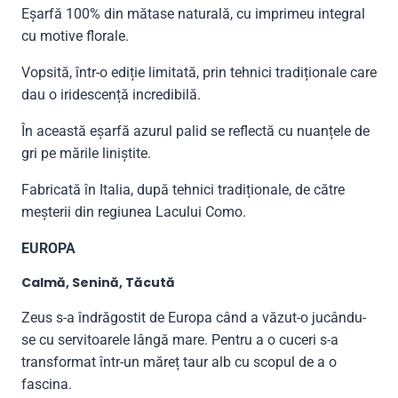
Eșarfă 100% din mătase naturală, cu imprimeu integral
cu motive florale.
Vopsită, într-o ediție limitată, prin tehnici tradiționale care
dau o iridescență incredibilă.
În această eșarfă azurul palid se reflectă cu nuanțele de
gri pe mările liniștite.
Fabricată în Italia, după tehnici tradiționale, de către
meșterii din regiunea Lacului Como.
EUROPA
Calmă, Senină, Tăcută
Zeus s-a îndrăgostit de Europa când a văzut-o jucându-
se cu servitoarele lângă mare. Pentru a o cuceri s-a
transformat într-un măreț taur alb cu scopul de a o
fascina.