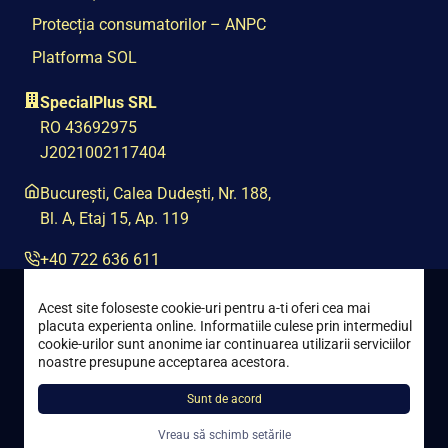
Protecția consumatorilor – ANPC
Platforma SOL
SpecialPlus SRL
RO 43692975
J2021002117404
București, Calea Dudești, Nr. 188,
Bl. A, Etaj 15, Ap. 119
+40 722 636 611
contact@special-plus.ro
Acest site foloseste cookie-uri pentru a-ti oferi cea mai
placuta experienta online. Informatiile culese prin intermediul
cookie-urilor sunt anonime iar continuarea utilizarii serviciilor
noastre presupune acceptarea acestora.
Sunt de acord
Toate drepturile rezervate © 2021 – 2026 Special Plus
Vreau să schimb setările