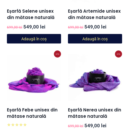
Eșarfă Selene unisex
Eșarfă Artemide unisex
din mătase naturală
din mătase naturală
Prețul
Prețul
Prețul
Prețul
549,00
lei
549,00
lei
699,00
lei
699,00
lei
inițial
curent
inițial
curent
Adaugă în coș
Adaugă în coș
a
este:
a
este:
fost:
549,00 lei.
fost:
549,00 lei
-21%
-21%
699,00 lei.
699,00 lei.
Eșarfă Febe unisex din
Eșarfă Nerea unisex din
mătase naturală
mătase naturală
Prețul
Prețul
549,00
lei
699,00
lei