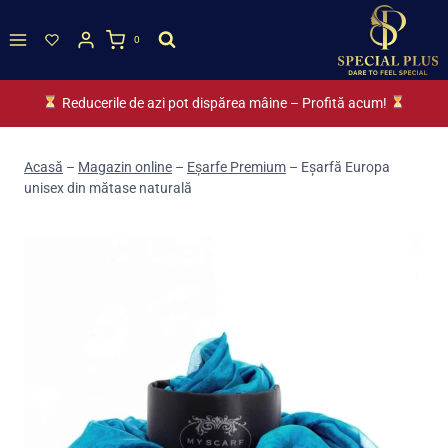
Skip
to
0
content
Reducerile de azi pot dispărea mâine – Profită acum!
Acasă
–
Magazin online
–
Eșarfe Premium
–
Eșarfă Europa
unisex din mătase naturală