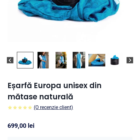
Eșarfă Europa unisex din
mătase naturală
(O recenzie client)
5.00
5
1
din
pe
baza a
699,00
lei
evaluare a
clientului