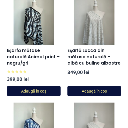
Eșarfă mătase
Eşarfă Lucca din
naturală Animal print –
mătase naturală –
negru/gri
albă cu buline albastre
349,00
lei
Evaluat la
399,00
lei
5.00
din 5
Adaugă în coș
Adaugă în coș