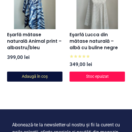
Eșarfă mătase
Eşarfă Lucca din
naturală Animal print –
mătase naturală –
albastru/bleu
albă cu buline negre
399,00
lei
Evaluat la
349,00
lei
5.00
din 5
Adaugă în coș
Stoc epuizat
Abonează-te la newsletter-ul nostru și fii la curent cu