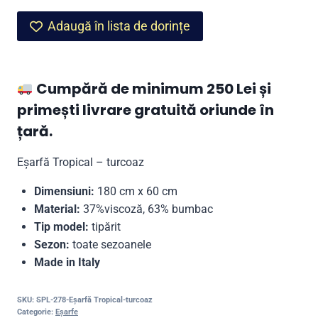
Tropical
Adaugă în lista de dorințe
–
turcoaz
Cumpără de minimum 250 Lei și
primești livrare gratuită oriunde în
țară.
Eșarfă Tropical – turcoaz
Dimensiuni:
180 cm x 60 cm
Material:
37%viscoză, 63% bumbac
Tip model:
tipărit
Sezon:
toate sezoanele
Made in Italy
SKU:
SPL-278-Eșarfă Tropical-turcoaz
Categorie:
Eșarfe