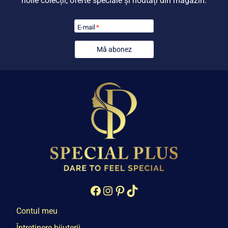
noile colecții, oferte speciale și noutăți din magazin.
E-mail
*
Mă abonez
Facebook
Instagram
Pinterest
TikTok
Contul meu
Întreținere bijuterii