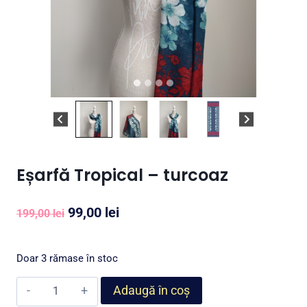
Eșarfă Tropical – turcoaz
Prețul
Prețul
99,00
lei
199,00
lei
inițial
curent
a
este:
Doar 3 rămase în stoc
fost:
99,00 lei.
Cantitate
Adaugă în coș
199,00 lei.
Eșarfă