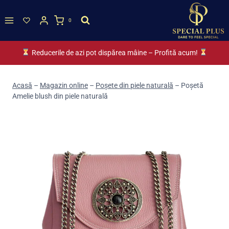
Skip
to
0
content
Reducerile de azi pot dispărea mâine – Profită acum!
Acasă
–
Magazin online
–
Poșete din piele naturală
–
Poșetă
Amelie blush din piele naturală