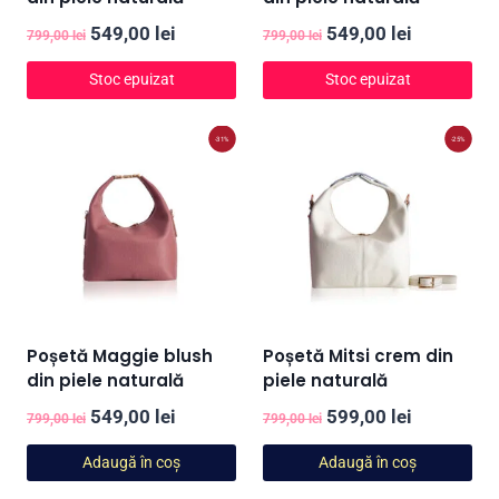
Prețul
Prețul
Prețul
Prețul
549,00
lei
549,00
lei
799,00
lei
799,00
lei
inițial
curent
inițial
curent
Stoc epuizat
Stoc epuizat
a
este:
a
este:
fost:
549,00 lei.
fost:
549,00 lei
-31%
-25%
799,00 lei.
799,00 lei.
Poșetă Maggie blush
Poșetă Mitsi crem din
din piele naturală
piele naturală
Prețul
Prețul
Prețul
Prețul
549,00
lei
599,00
lei
799,00
lei
799,00
lei
inițial
curent
inițial
curent
Adaugă în coș
Adaugă în coș
a
este:
a
este: