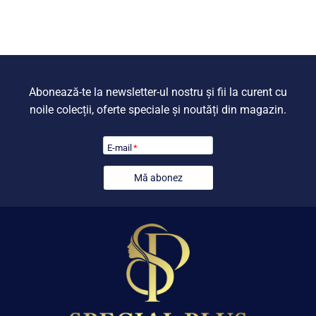
fost:
549,00 lei.
fost:
599,00 lei
799,00 lei.
799,00 lei.
Abonează-te la newsletter-ul nostru și fii la curent cu
noile colecții, oferte speciale și noutăți din magazin.
E-mail
*
Mă abonez