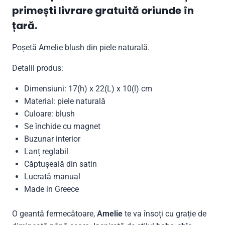
primești livrare gratuită oriunde în
țară.
Poșetă Amelie blush din piele naturală.
Detalii produs:
Dimensiuni: 17(h) x 22(L) x 10(l) cm
Material: piele naturală
Culoare: blush
Se închide cu magnet
Buzunar interior
Lanț reglabil
Căptușeală din satin
Lucrată manual
Made in Greece
O geantă fermecătoare,
Amelie
te va însoți cu grație de