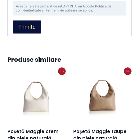
Acest site este protejat de reCAPTCHA, iar Google Politica de
confidențialitate și Termenii de utilizare se aplică.
Produse similare
-31%
-31%
Poșetă Maggie crem
Poșetă Maggie taupe
din piele naturală
din piele naturală