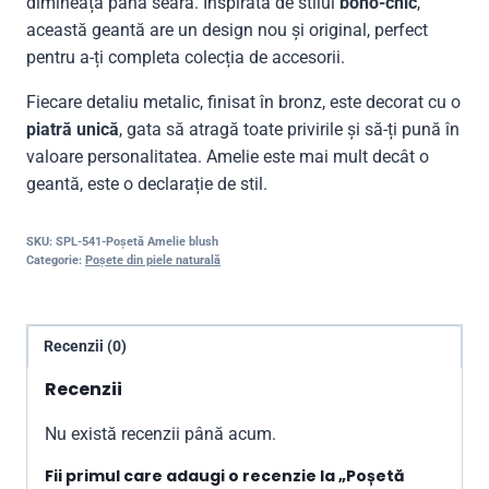
dimineață până seara. Inspirată de stilul
boho-chic
,
această geantă are un design nou și original, perfect
pentru a-ți completa colecția de accesorii.
Fiecare detaliu metalic, finisat în bronz, este decorat cu o
piatră unică
, gata să atragă toate privirile și să-ți pună în
valoare personalitatea. Amelie este mai mult decât o
geantă, este o declarație de stil.
SKU:
SPL-541-Poșetă Amelie blush
Categorie:
Poșete din piele naturală
Recenzii (0)
Recenzii
Nu există recenzii până acum.
Fii primul care adaugi o recenzie la „Poșetă