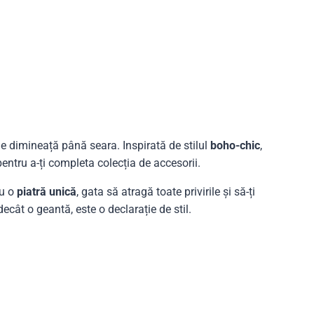
de dimineață până seara. Inspirată de stilul
boho-chic
,
entru a-ți completa colecția de accesorii.
cu o
piatră unică
, gata să atragă toate privirile și să-ți
cât o geantă, este o declarație de stil.