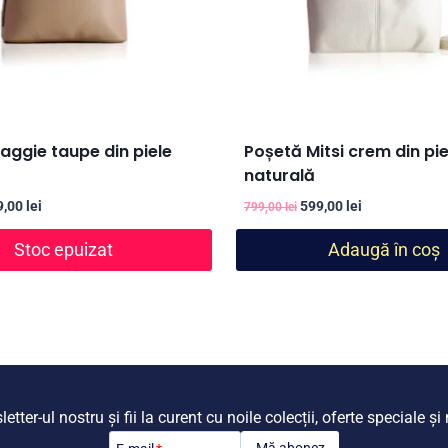
aggie taupe din piele
Poșetă Mitsi crem din pie
naturală
țul
Prețul
Prețul
Prețul
9,00
lei
599,00
lei
799,00
lei
ial
curent
inițial
curent
Stoc epuizat
Adaugă în coș
este:
a
este:
t:
549,00 lei.
fost:
599,00 lei.
,00 lei.
799,00 lei.
tter-ul nostru și fii la curent cu noile colecții, oferte speciale ș