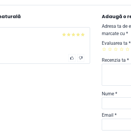
 naturală
Adaugă o r
Adresa ta de e
marcate cu
*
5
din 5
Evaluarea ta
*
Recenzia ta
*
Nume
*
Email
*