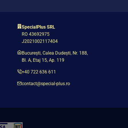
SpecialPlus SRL
RO 43692975
J2021002117404
București, Calea Dudești, Nr. 188,
Bl. A, Etaj 15, Ap. 119
+40 722 636 611
contact@special-plus.ro