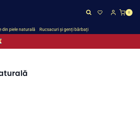
0
 din piele naturală
Rucsacuri și genți bărbați
aturală