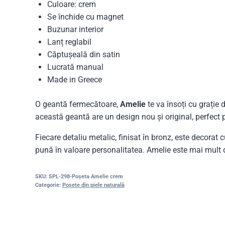
Culoare: crem
Se închide cu magnet
Buzunar interior
Lanț reglabil
Căptușeală din satin
Lucrată manual
Made in Greece
O geantă fermecătoare,
Amelie
te va însoți cu grație 
această geantă are un design nou și original, perfect p
Fiecare detaliu metalic, finisat în bronz, este decorat 
pună în valoare personalitatea. Amelie este mai mult de
SKU:
SPL-298-Poșeta Amelie crem
Categorie:
Poșete din piele naturală