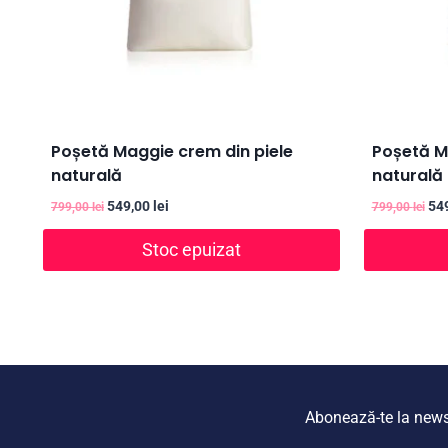
Poșetă Maggie crem din piele
Poșetă M
naturală
naturală
Prețul
Prețul
Pre
549,00
lei
54
799,00
lei
799,00
lei
inițial
curent
iniț
Stoc epuizat
a
este:
a
fost:
549,00 lei.
fos
799,00 lei.
799
Abonează-te la newsle