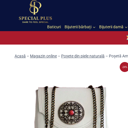
Skip
to
content
Baticuri
Bijuterii bărbați
Bijuterii damă
Acasă
–
Magazin online
–
Poșete din piele naturală
–
Poșetă Ame
-24%