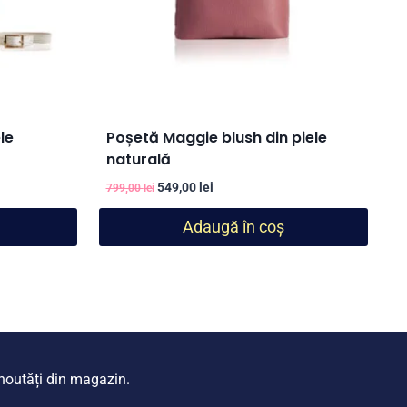
le
Poșetă Maggie blush din piele
naturală
Prețul
Prețul
549,00
lei
799,00
lei
inițial
curent
Adaugă în coș
a
este:
fost:
549,00 lei.
799,00 lei.
i noutăți din magazin.