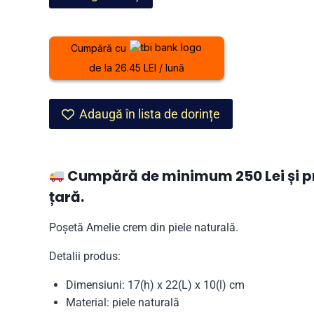
849,00 lei.
Poșetă
Amelie
crem
Cumpără cu
din
de la 26.45 LEI / lună
piele
naturală
Adaugă în lista de dorințe
Cumpără de minimum 250 Lei și pri
țară.
Poșetă Amelie crem din piele naturală.
Detalii produs:
Dimensiuni: 17(h) x 22(L) x 10(l) cm
Material: piele naturală