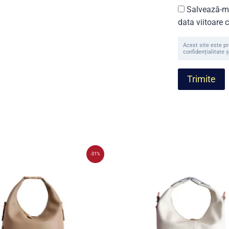
Salvează-mi
data viitoare
Acest site este p
confidențialitate ș
-31%