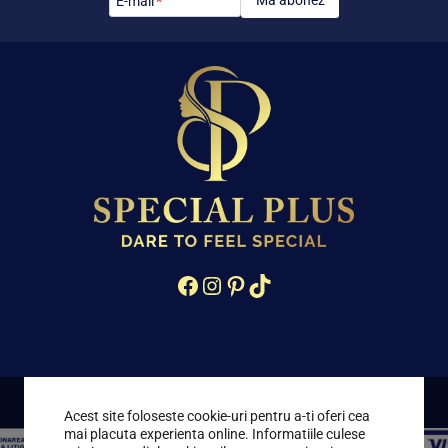
Mă abonez
E-mail
*
Facebook
Instagram
Pinterest
TikTok
Acest site foloseste cookie-uri pentru a-ti oferi cea
mai placuta experienta online. Informatiile culese