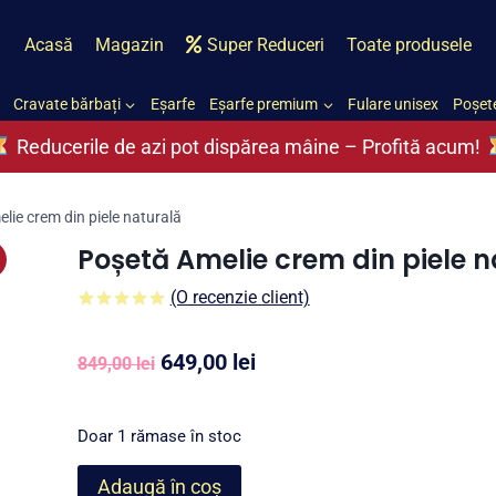
Acasă
Magazin
Super Reduceri
Toate produsele
Cravate bărbați
Eșarfe
Eșarfe premium
Fulare unisex
Poșete
Reducerile de azi pot dispărea mâine – Profită acum!
lie crem din piele naturală
Poșetă Amelie crem din piele n
(O recenzie client)
5.00
5
1
din
pe
baza a
Prețul
Prețul
649,00
lei
evaluare a
849,00
lei
clientului
inițial
curent
a
este:
Doar 1 rămase în stoc
fost:
649,00 lei.
Cantitate
Adaugă în coș