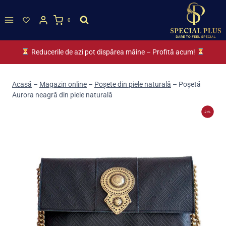
Skip
to
0
content
Reducerile de azi pot dispărea mâine – Profită acum!
Acasă
–
Magazin online
–
Poșete din piele naturală
–
Poșetă
Aurora neagră din piele naturală
-24%