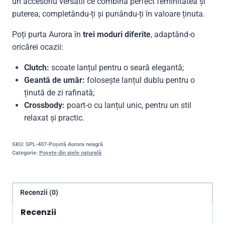
un accesoriu versatil ce combină perfect feminitatea și
puterea, completându-ți și punându-ți în valoare ținuta.
Poți purta Aurora în
trei moduri diferite
, adaptând-o
oricărei ocazii:
Clutch:
scoate lanțul pentru o seară elegantă;
Geantă de umăr:
folosește lanțul dublu pentru o
ținută de zi rafinată;
Crossbody:
poart-o cu lanțul unic, pentru un stil
relaxat și practic.
SKU:
SPL-407-Poșetă Aurora neagră
Categorie:
Poșete din piele naturală
Recenzii (0)
Recenzii