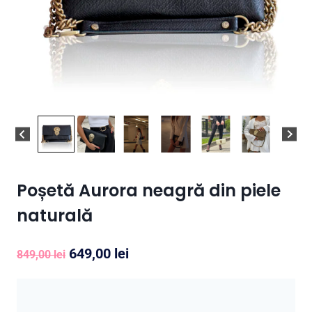
Poșetă Aurora neagră din piele
naturală
Prețul
Prețul
649,00
lei
849,00
lei
inițial
curent
a
este: