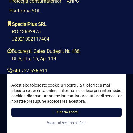
Protecția consumatorilor – ANPC
Platforma SOL
SpecialPlus SRL
RO 43692975
J2021002117404
București, Calea Dudești, Nr. 188,
Bl. A, Etaj 15, Ap. 119
+40 722 636 611
contact@special-plus.ro
Acest site foloseste cookie-uri pentru a-ti oferi cea mai
placuta experienta online. Informatiile culese prin intermediul
cookie-urilor sunt anonime iar continuarea utilizarii serviciilor
noastre presupune acceptarea acestora.
Sunt de acord
Toate drepturile rezervate © 2021 – 2026 Special Plus
Vreau să schimb setările