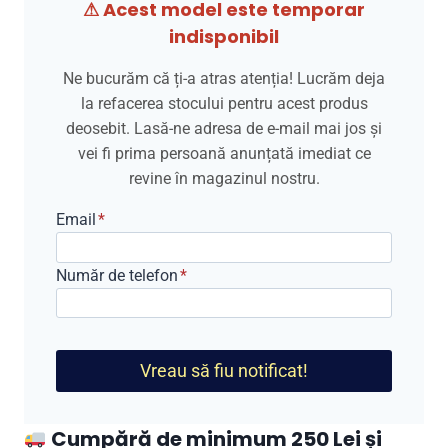
⚠ Acest model este temporar
fost:
649,00 lei.
indisponibil
849,00 lei.
Ne bucurăm că ți-a atras atenția! Lucrăm deja
la refacerea stocului pentru acest produs
deosebit. Lasă-ne adresa de e-mail mai jos și
vei fi prima persoană anunțată imediat ce
revine în magazinul nostru.
Email
*
Număr de telefon
*
Vreau să fiu notificat!
Cumpără de minimum 250 Lei și