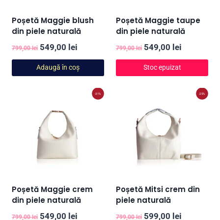
Poșetă Maggie blush
Poșetă Maggie taupe
din piele naturală
din piele naturală
Prețul
Prețul
Prețul
Prețul
549,00
lei
549,00
lei
799,00
lei
799,00
lei
inițial
curent
inițial
curent
Adaugă în coș
Stoc epuizat
a
este:
a
este:
fost:
549,00 lei.
fost:
549,00 lei
-31%
-25%
799,00 lei.
799,00 lei.
Poșetă Maggie crem
Poșetă Mitsi crem din
din piele naturală
piele naturală
Prețul
Prețul
Prețul
Prețul
549,00
lei
599,00
lei
799,00
lei
799,00
lei