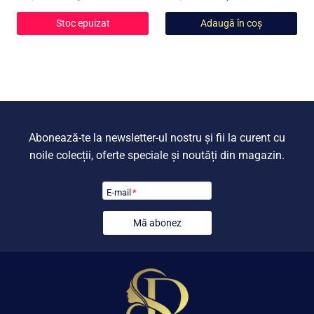
inițial
curent
inițial
curent
Stoc epuizat
Adaugă în coș
a
este:
a
este:
fost:
549,00 lei.
fost:
599,00 lei
799,00 lei.
799,00 lei.
Abonează-te la newsletter-ul nostru și fii la curent cu
noile colecții, oferte speciale și noutăți din magazin.
E-mail
*
Mă abonez