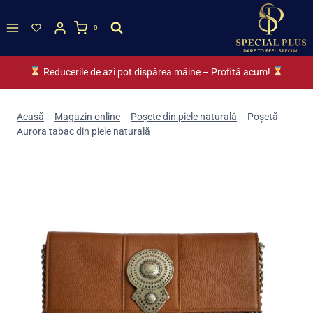
Skip
to
0
content
Reducerile de azi pot dispărea mâine – Profită acum!
Acasă
–
Magazin online
–
Poșete din piele naturală
–
Poșetă
Aurora tabac din piele naturală