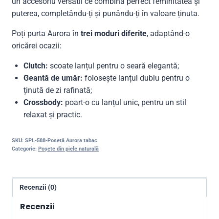
un accesoriu versatil ce combină perfect feminitatea și
puterea, completându-ți și punându-ți în valoare ținuta.
Poți purta Aurora în
trei moduri diferite
, adaptând-o
oricărei ocazii:
Clutch:
scoate lanțul pentru o seară elegantă;
Geantă de umăr:
folosește lanțul dublu pentru o
ținută de zi rafinată;
Crossbody:
poart-o cu lanțul unic, pentru un stil
relaxat și practic.
SKU:
SPL-588-Poșetă Aurora tabac
Categorie:
Poșete din piele naturală
Recenzii (0)
Recenzii