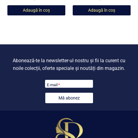
inițial
curent
inițial
curent
Adaugă în coș
Adaugă în coș
a
este:
a
este:
fost:
599,00 lei.
fost:
549,00 lei
799,00 lei.
799,00 lei.
Abonează-te la newsletter-ul nostru și fii la curent cu
noile colecții, oferte speciale și noutăți din magazin.
E-mail
*
Mă abonez