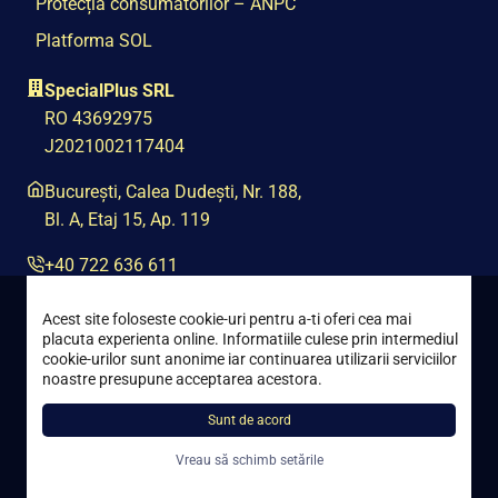
Protecția consumatorilor – ANPC
Platforma SOL
SpecialPlus SRL
RO 43692975
J2021002117404
București, Calea Dudești, Nr. 188,
Bl. A, Etaj 15, Ap. 119
+40 722 636 611
contact@special-plus.ro
Acest site foloseste cookie-uri pentru a-ti oferi cea mai
placuta experienta online. Informatiile culese prin intermediul
cookie-urilor sunt anonime iar continuarea utilizarii serviciilor
noastre presupune acceptarea acestora.
Sunt de acord
Toate drepturile rezervate © 2021 – 2026 Special Plus
Vreau să schimb setările