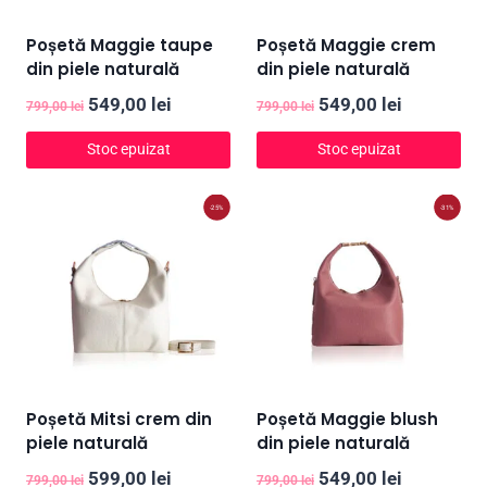
Poșetă Maggie taupe
Poșetă Maggie crem
din piele naturală
din piele naturală
Prețul
Prețul
Prețul
Prețul
549,00
lei
549,00
lei
799,00
lei
799,00
lei
inițial
curent
inițial
curent
Stoc epuizat
Stoc epuizat
a
este:
a
este:
fost:
549,00 lei.
fost:
549,00 lei
-25%
-31%
799,00 lei.
799,00 lei.
Poșetă Mitsi crem din
Poșetă Maggie blush
piele naturală
din piele naturală
Prețul
Prețul
Prețul
Prețul
599,00
lei
549,00
lei
799,00
lei
799,00
lei