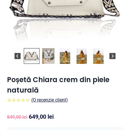
Poșetă Chiara crem din piele
naturală
(O recenzie client)
5.00
5
1
din
pe
baza a
Prețul
Prețul
649,00
lei
evaluare a
849,00
lei
clientului
inițial
curent