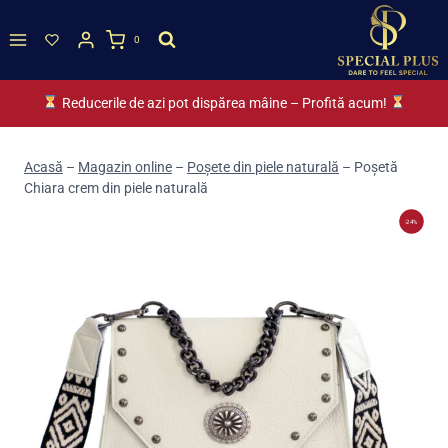
Skip
to
0
content
Reducerile de azi pot dispărea mâine – Profită acum!
Acasă
–
Magazin online
–
Poșete din piele naturală
–
Poșetă
Chiara crem din piele naturală
-24%