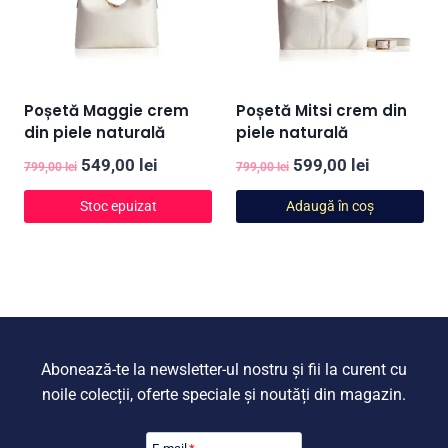
Poșetă Maggie crem
Poșetă Mitsi crem din
din piele naturală
piele naturală
Prețul
Prețul
Prețul
Prețul
549,00
lei
599,00
lei
799,00
lei
799,00
lei
inițial
curent
inițial
curent
Stoc epuizat
Adaugă în coș
a
este:
a
este:
fost:
549,00 lei.
fost:
599,00 lei
799,00 lei.
799,00 lei.
Abonează-te la newsletter-ul nostru și fii la curent cu
noile colecții, oferte speciale și noutăți din magazin.
E-mail
*