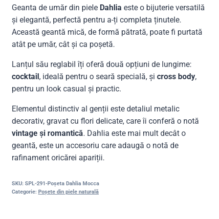
Geanta de umăr din piele
Dahlia
este o bijuterie versatilă
și elegantă, perfectă pentru a-ți completa ținutele.
Această geantă mică, de formă pătrată, poate fi purtată
atât pe umăr, cât și ca poșetă.
Lanțul său reglabil îți oferă două opțiuni de lungime:
cocktail
, ideală pentru o seară specială, și
cross body
,
pentru un look casual și practic.
Elementul distinctiv al genții este detaliul metalic
decorativ, gravat cu flori delicate, care îi conferă o notă
vintage și romantică
. Dahlia este mai mult decât o
geantă, este un accesoriu care adaugă o notă de
rafinament oricărei apariții.
SKU:
SPL-291-Poșeta Dahlia Mocca
Categorie:
Poșete din piele naturală