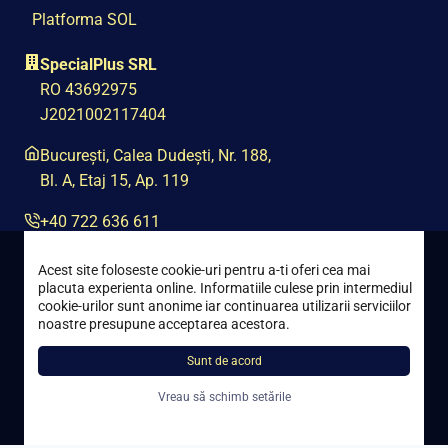
Platforma SOL
SpecialPlus SRL
RO 43692975
J2021002117404
București, Calea Dudești, Nr. 188,
Bl. A, Etaj 15, Ap. 119
+40 722 636 611
contact@special-plus.ro
Acest site foloseste cookie-uri pentru a-ti oferi cea mai
placuta experienta online. Informatiile culese prin intermediul
cookie-urilor sunt anonime iar continuarea utilizarii serviciilor
noastre presupune acceptarea acestora.
Sunt de acord
Toate drepturile rezervate © 2021 – 2026 Special Plus
Vreau să schimb setările