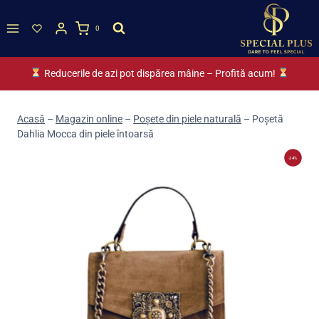
Skip
to
0
content
Reducerile de azi pot dispărea mâine – Profită acum!
Acasă
–
Magazin online
–
Poșete din piele naturală
–
Poșetă
Dahlia Mocca din piele întoarsă
-24%