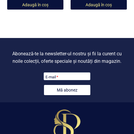
inițial
curent
inițial
curent
Adaugă în coș
Adaugă în coș
a
este:
a
este:
fost:
549,00 lei.
fost:
599,00 lei
799,00 lei.
799,00 lei.
Abonează-te la newsletter-ul nostru și fii la curent cu
noile colecții, oferte speciale și noutăți din magazin.
E-mail
*
Mă abonez