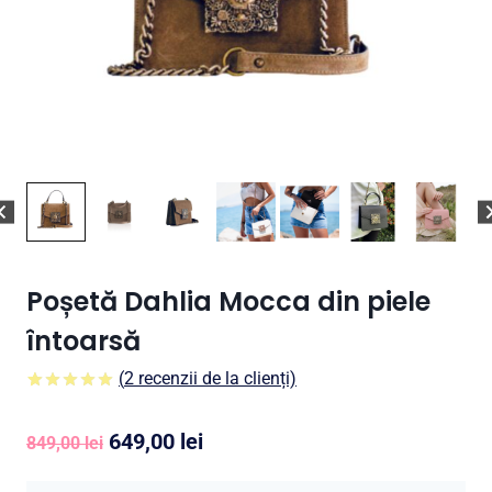
Poșetă Dahlia Mocca din piele
întoarsă
(
2
recenzii de la clienți)
5.00
5
2
din
pe
baza a
Prețul
Prețul
649,00
lei
evaluări ale
849,00
lei
clienților
inițial
curent