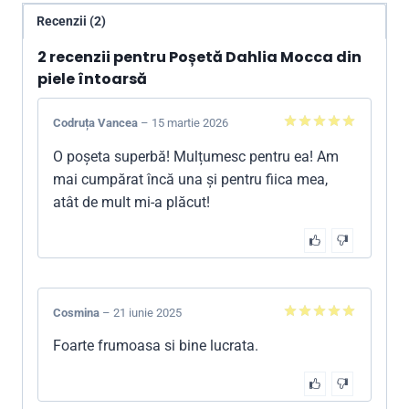
Recenzii (2)
2 recenzii pentru
Poșetă Dahlia Mocca din
piele întoarsă
Codruța Vancea
–
15 martie 2026
5
din 5
O poșeta superbă! Mulțumesc pentru ea! Am
mai cumpărat încă una și pentru fiica mea,
atât de mult mi-a plăcut!
Cosmina
–
21 iunie 2025
5
din 5
Foarte frumoasa si bine lucrata.