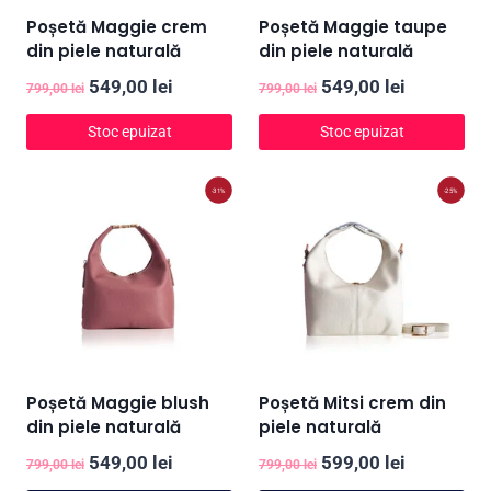
Poșetă Maggie crem
Poșetă Maggie taupe
din piele naturală
din piele naturală
Prețul
Prețul
Prețul
Prețul
549,00
lei
549,00
lei
799,00
lei
799,00
lei
inițial
curent
inițial
curent
Stoc epuizat
Stoc epuizat
a
este:
a
este:
fost:
549,00 lei.
fost:
549,00 lei
-31%
-25%
799,00 lei.
799,00 lei.
Poșetă Maggie blush
Poșetă Mitsi crem din
din piele naturală
piele naturală
Prețul
Prețul
Prețul
Prețul
549,00
lei
599,00
lei
799,00
lei
799,00
lei