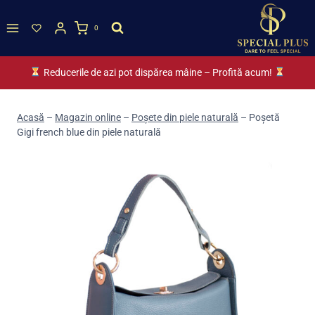
Skip
to
0
content
Reducerile de azi pot dispărea mâine – Profită acum!
Acasă
–
Magazin online
–
Poșete din piele naturală
–
Poșetă
Gigi french blue din piele naturală